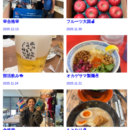
🌸合格🌸
フルーツ大国🍎
2025.12.13
2025.11.30
部活飲み🍻
オカゲサマ製麺🍜
2025.11.24
2025.11.21