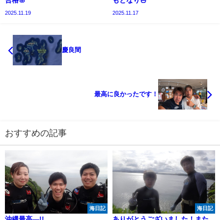
合格🌸
もとなり🍜
2025.11.19
2025.11.17
慶良間
最高に良かったです！
おすすめの記事
海日記
海日記
沖縄最高―!!
ありがとうございました！また