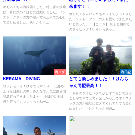
来ます！！
めちゃくちゃ海綺麗でした。特に青の洞窟
は、目に焼つくほどに感動しました。イン
魚がたくさんいて水もキレイでびっくりし
ストラクターの方の教え方も上手で安心し
たインストラクターの人も親切でまた来た
て楽しめました。ありがとう...
いと思った。 【こうき】 息子と初めて
のダイビング！いろいろあっ...
海ログ
海日記
KERAMA DIVING
とても楽しめました！！けんち
ゃん同盟最高！！
ワッショーイ！ひろでっす☆ 今日は夏の
ような日差しの中、みんなで元気に慶良間
二回目のダイビングで少しずつ自分で泳ぐ
諸島行ってきましたよ～！ 今日の目玉は
ことができてとても楽しかったです！スタ
何と言ってもマンタっすねー...
ッフの方が親切に教えてくれてとても楽し
めました！！けんちゃん同盟...