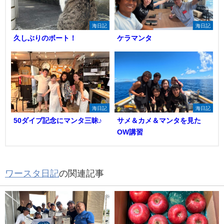
海日記
海日記
久しぶりのボート！
ケラマンタ
海日記
海日記
50ダイブ記念にマンタ三昧♪
サメ＆カメ＆マンタを見た
OW講習
ワースタ日記
の関連記事