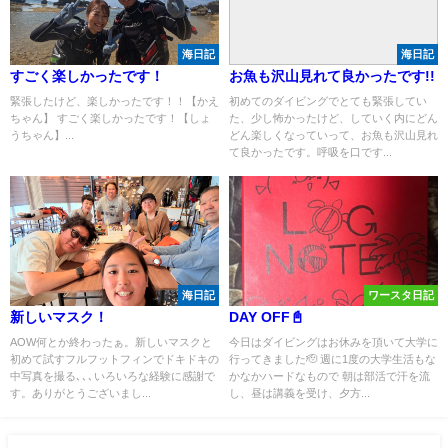
海日記
海日記
すごく楽しかったです！
お魚も沢山見れて良かったです!!
緊張したけど、楽しかったです！！【かえ
初めてのダイビングでとても緊張してい
ちゃん】 すごく楽しかったです！【しょ
た、少し怖かったけど、していく内にどん
うちゃん】...
どん楽しくなっていって、お魚も沢山見れ
て良かったです。呼吸を口です...
海日記
ワースタ日記
新しいマスク！
DAY OFF📓
AOW何とか終わったぁ。新しいマスクと
今日はダイビングはお休みを頂いて大学に
初めて試すフルフットフィンでドキドキの
行ってきました🫡 週に1度の大学生活もな
中写真を撮る､､､いろいろな経験に感謝で
かなかハードなもので 朝は部活で汗を流
す。ありがとうございまし...
し、昼は講義を受け、夕方...