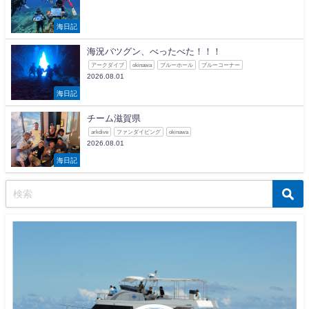
海日記
海況バツグン、べったべた！！！
アークダイブ
okinawa
ブルーホール
ブルーコーナー
2026.08.01
海日記
チーム滋賀県
arkdive
ファンダイビング
okinawa
2026.08.01
海日記