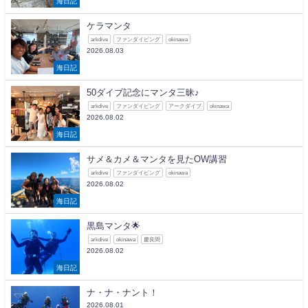
海日記
ケラマンタ
arkdive
ファンダイビング
okinawa
2026.08.03
海日記
50ダイブ記念にマンタ三昧♪
arkdive
ファンダイビング
アークダイブ
okinawa
2026.08.02
海日記
サメ＆カメ＆マンタを見たOW講習
arkdive
ファンダイビング
okinawa
2026.08.02
海日記
黒島マンタ🌟
arkdive
okinawa
慶良間
2026.08.02
海日記
ナ・ナ・ナント！
2026.08.01