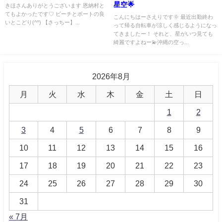
星空🌟
きほさんありがとうございます 恩納村と
てもよかったです♡ ビーチとボートの良
こんにちはーさえりです🌞 最近出勤終わ
いとこどり(^^) 【さっちー】...
って帰る自転車が涼しく感じるようになっ
てきましたー！ それと、星がいつ見ても
綺麗ですよねー💫沖縄の空っ...
2026年8月
月
火
水
木
金
土
日
1
2
3
4
5
6
7
8
9
10
11
12
13
14
15
16
17
18
19
20
21
22
23
24
25
26
27
28
29
30
31
« 7月