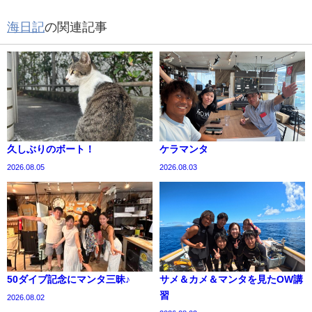
海日記
の関連記事
久しぶりのボート！
ケラマンタ
2026.08.05
2026.08.03
50ダイブ記念にマンタ三昧♪
サメ＆カメ＆マンタを見たOW講
習
2026.08.02