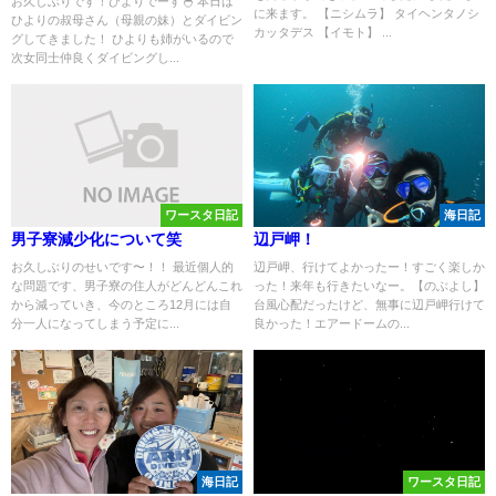
お久しぶりです！ひよりでーす🐣 本日は
に来ます。 【ニシムラ】 タイヘンタノシ
ひよりの叔母さん（母親の妹）とダイビン
カッタデス 【イモト】 ...
グしてきました！ ひよりも姉がいるので
次女同士仲良くダイビングし...
ワースタ日記
海日記
男子寮減少化について笑
辺戸岬！
お久しぶりのせいです〜！！ 最近個人的
辺戸岬、行けてよかったー！すごく楽しか
な問題です、男子寮の住人がどんどんこれ
った！来年も行きたいなー。【のぶよし】
から減っていき、今のところ12月には自
台風心配だったけど、無事に辺戸岬行けて
分一人になってしまう予定に...
良かった！エアードームの...
海日記
ワースタ日記