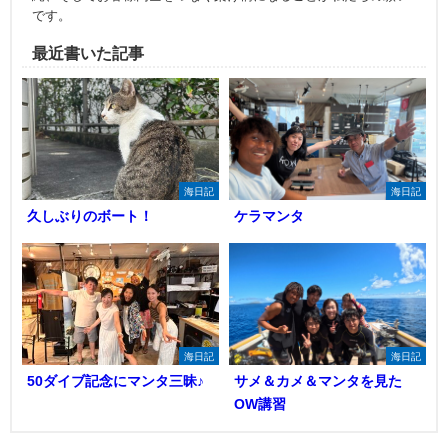
です。
最近書いた記事
海日記
海日記
久しぶりのボート！
ケラマンタ
海日記
海日記
50ダイブ記念にマンタ三昧♪
サメ＆カメ＆マンタを見た
OW講習