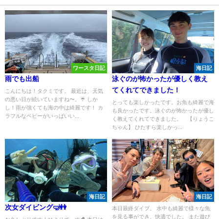
ワースタ日記
海日記
雨でも出船
泳ぐのが怖かったが優しく教え
てくれてできました！
こんにちは！タクミです。 最近は、天気
の悪い日が続いていますね〜。☔️ しか
とっても楽しかったです。お魚も綺麗で海
し！雨が強くても海の中は綺麗です！ カ
も良かったです。泳ぐのが怖かったが優し
ラフルなベビーがいっぱいい...
く教えてくれてできました。 【りょうこ
ちゃん】 ひたすら楽しかっ...
海日記
海日記
次女ダイビング🤿👭
本日最終ダイブ。 水中も綺麗で様々な魚
を見る事ができ、快適でした。 また遊び