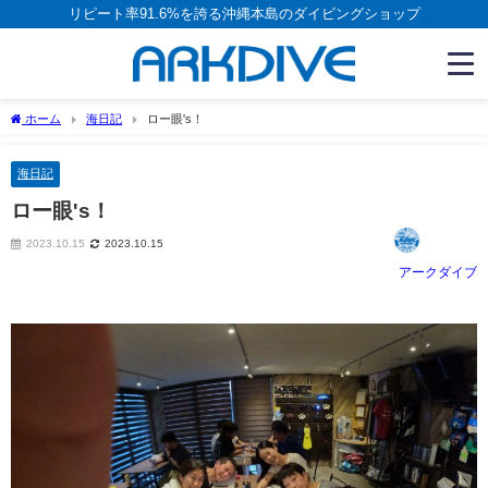
リピート率91.6%を誇る沖縄本島のダイビングショップ
ホーム
海日記
ロー眼's！
海日記
ロー眼's！
2023.10.15
2023.10.15
アークダイブ