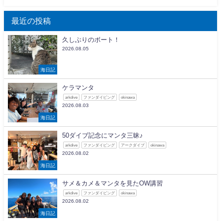
最近の投稿
久しぶりのボート！
2026.08.05
海日記
ケラマンタ
arkdive
ファンダイビング
okinawa
2026.08.03
海日記
50ダイブ記念にマンタ三昧♪
arkdive
ファンダイビング
アークダイブ
okinawa
2026.08.02
海日記
サメ＆カメ＆マンタを見たOW講習
arkdive
ファンダイビング
okinawa
2026.08.02
海日記