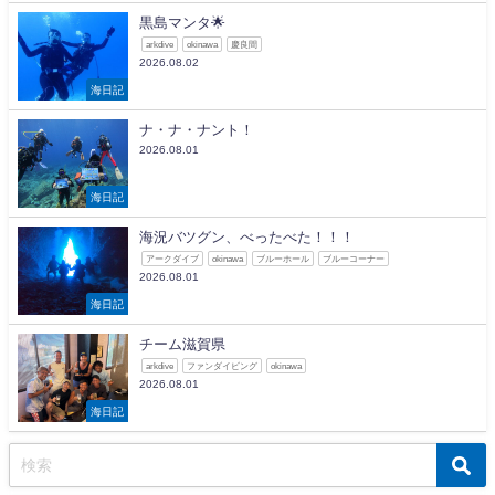
黒島マンタ🌟
arkdive
okinawa
慶良間
2026.08.02
海日記
ナ・ナ・ナント！
2026.08.01
海日記
海況バツグン、べったべた！！！
アークダイブ
okinawa
ブルーホール
ブルーコーナー
2026.08.01
海日記
チーム滋賀県
arkdive
ファンダイビング
okinawa
2026.08.01
海日記