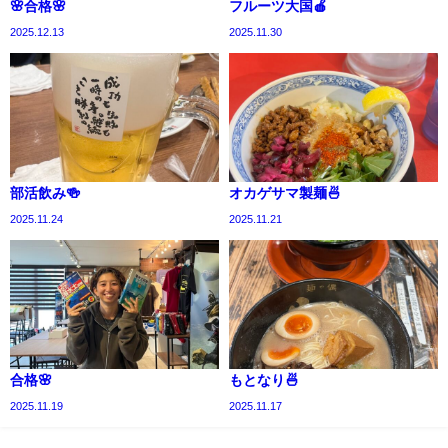
🌸合格🌸
フルーツ大国🍎
2025.12.13
2025.11.30
部活飲み🍻
オカゲサマ製麺🍜
2025.11.24
2025.11.21
合格🌸
もとなり🍜
2025.11.19
2025.11.17