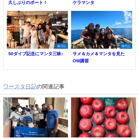
久しぶりのボート！
ケラマンタ
海日記
海日記
50ダイブ記念にマンタ三昧♪
サメ＆カメ＆マンタを見た
OW講習
ワースタ日記
の関連記事