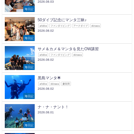
2026.08.03
海日記
50ダイブ記念にマンタ三昧♪
arkdive
ファンダイビング
アークダイブ
okinawa
2026.08.02
海日記
サメ＆カメ＆マンタを見たOW講習
arkdive
ファンダイビング
okinawa
2026.08.02
海日記
黒島マンタ🌟
arkdive
okinawa
慶良間
2026.08.02
海日記
ナ・ナ・ナント！
2026.08.01
海日記