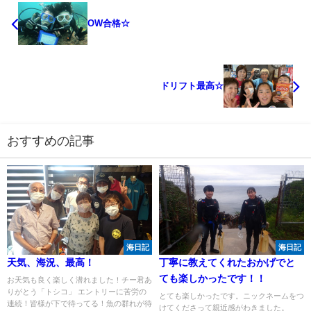
OW合格☆
ドリフト最高☆
おすすめの記事
海日記
海日記
天気、海況、最高！
丁寧に教えてくれたおかげでと
ても楽しかったです！！
お天気も良く楽しく潜れました！チー君あ
りがとう「トシコ」 エントリーに苦労の
とても楽しかったです。ニックネームをつ
連続！皆様が下で待ってる！魚の群れが待
けてくださって親近感がわきました。