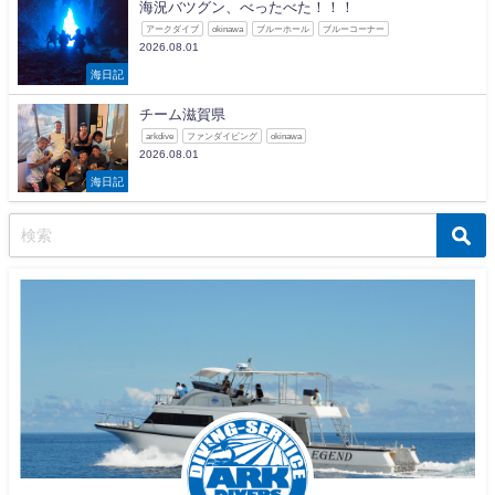
海況バツグン、べったべた！！！
アークダイブ
okinawa
ブルーホール
ブルーコーナー
2026.08.01
海日記
チーム滋賀県
arkdive
ファンダイビング
okinawa
2026.08.01
海日記