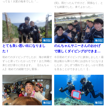
ってる！大変の毎本でした「...
(笑)。雨だったんですけど、関係なく、と
ても綺麗でした。来てよかった...
海日記
海日記
とても良い思い出になりまし
のんちゃんサニーさんのおかげ
た！
で楽しくダイビングができまし
た！
初めてのダイビングでしたが、海が綺麗で
今日初めてダイビングに参加しました！最
ずっと潜っていたかったです！また沖縄に
初は船から降りた時におぼれそうになりま
来たぜひ潜りに行きます。 【けんちゃ
したが、少しずつ慣れていきしっかり景色
ん】 初めての経験で少し緊張...
を見ることができました！【...
海日記
海日記