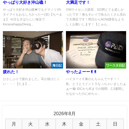
やっぱり大好き沖山礁！
大満足です！
やっぱり大好き沖山礁💓でもクマノミVS
OWライセンス講習、3日間とても楽しか
タイマイもおもしろかったー(笑)【ちーま
ったです！海もキレイで魚もたくさん見れ
ま】 今日もすばらしい海況で
て大満足です！明日からAOW講習もよろ
KeranaHappyDiving...
しくお願いします！【じゅん...
海日記
ワースタ日記
疲れた！
やったよーー✌︎✌︎
ひさしぶりで疲れました。耳が抜けにく
ハイターイ🤙🏽のんちゃんでーす！！
い・・・【たま】...
私、とうとうイントラなっちゃいましたぁ
ぁー😂 IDCからIEまでの期間、2,3週間し
かなかったのにめちゃ...
2026年8月
月
火
水
木
金
土
日