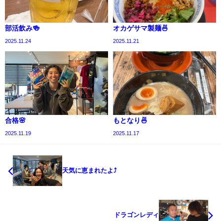
部活飲み🍻
オカゲサマ製麺🍜
2025.11.24
2025.11.21
合格🌸
もとなり🍜
2025.11.19
2025.11.17
天気に恵まれたよ⤴
ドラゴンレディ