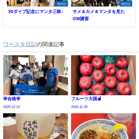
海日記
海日記
50ダイブ記念にマンタ三昧♪
サメ＆カメ＆マンタを見た
OW講習
ワースタ日記
の関連記事
🌸合格🌸
フルーツ大国🍎
2025.12.13
2025.11.30