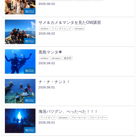
2026.08.02
海日記
サメ＆カメ＆マンタを見たOW講習
arkdive
ファンダイビング
okinawa
2026.08.02
海日記
黒島マンタ🌟
arkdive
okinawa
慶良間
2026.08.02
海日記
ナ・ナ・ナント！
2026.08.01
海日記
海況バツグン、べったべた！！！
アークダイブ
okinawa
ブルーホール
ブルーコーナー
2026.08.01
海日記