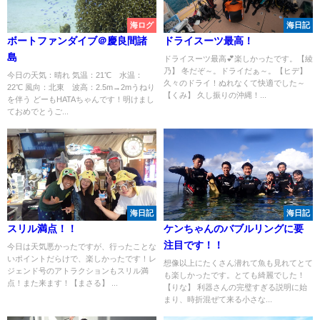
海ログ
海日記
ボートファンダイブ＠慶良間諸
ドライスーツ最高！
島
ドライスーツ最高💕楽しかったです。【綾
乃】 冬だぞ～。ドライだぁ～。【ヒデ】
今日の天気：晴れ 気温：21℃ 水温：
久々のドライ！ぬれなくて快適でした～
22℃ 風向：北東 波高：2.5m→2mうねり
【くみ】 久し振りの沖縄！...
を伴う どーもHATAちゃんです！明けまし
ておめでとうご...
海日記
海日記
スリル満点！！
ケンちゃんのバブルリングに要
注目です！！
今日は天気悪かったですが、行ったことな
いポイントだらけで、楽しかったです！レ
想像以上にたくさん潜れて魚も見れてとて
ジェンド号のアトラクションもスリル満
も楽しかったです。とても綺麗でした！
点！また来ます！【まさる】 ...
【りな】 利器さんの完璧すぎる説明に始
まり、時折混ぜて来る小さな...