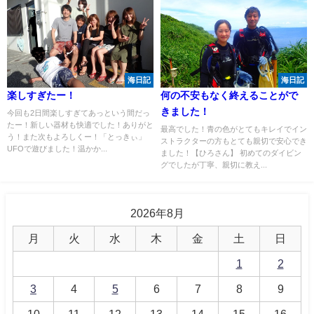
海日記
海日記
楽しすぎたー！
何の不安もなく終えることがで
きました！
今回も2日間楽しすぎてあっという間だっ
たー！新しい器材も快適でした！ありがと
最高でした！青の色がとてもキレイでイン
う！また次もよろしくー！「とっきぃ」
ストラクターの方もとても親切で安心でき
UFOで遊びました！温かか...
ました！【ひろさん】 初めてのダイビン
グでしたが丁寧、親切に教え...
2026年8月
月
火
水
木
金
土
日
1
2
3
4
5
6
7
8
9
10
11
12
13
14
15
16