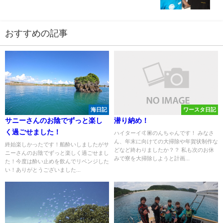
おすすめの記事
海日記
ワースタ日記
サニーさんのお陰でずっと楽し
潜り納め！
く過ごせました！
ハイターイ🤙🏽のんちゃんです！ みなさ
ん、年末に向けての大掃除や年賀状制作な
終始楽しかったです！船酔いしましたがサ
どなど終わりましたか？？ 私も次のお休
ニーさんのお陰でずっと楽しく過ごせまし
みで寮を大掃除しようと計画...
た！今度は酔い止めを飲んでリベンジした
い！ありがとうございました...