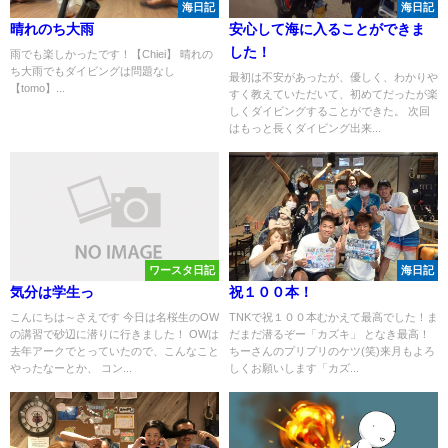
海日記
海日記
晴れのち大雨
安心して海に入ることができま
した！
雨でも楽しかったです！【Chiei】 晴れの
ち大雨でもダイビングは問題なし
最初は不安があったが、優しく、わかりや
【tomo】...
すく教えていただいて、初めてだったが楽
しくダイビングすることができた。 次回
はもっと長くダイビング出来...
ワースタ日記
海日記
気分は学生っ
祝１００本！
こんにちは～さえです 今日は名桜生のOW
TNKで祝１００本むかえて最高でした！ま
の講習で砂辺に潜りに行きました！ OWは
だまだ潜るぞー「カズキ」 となき最高！
去年アークでとっていたので、こんなこと
ちーさんのプリプリのケツ(笑)来月もよろ
やったなーとか、 コン...
しくお願いします「カズ...