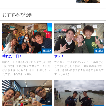
おすすめの記事
海日記
海日記
晴れた一日！
サメ！
晴れた一日！楽しいダイビングでした(笑)
ウミガメ、サメ見れてハッピー！ありがと
【たつや】 天気が良くてサイコー！日光
うございました！(riria） 慶良間の海はや
はよきよき【ともこ】 今日一日楽しかっ
っぱりきれいすぎます！何回きても最高で
たです。【石丸】 天気良...
す！(しゅん) ...