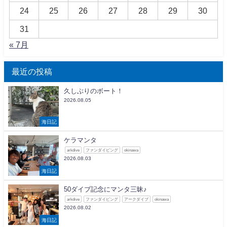
24
25
26
27
28
29
30
31
« 7月
最近の投稿
久しぶりのボート！
2026.08.05
海日記
ケラマンタ
arkdive
ファンダイビング
okinawa
2026.08.03
海日記
50ダイブ記念にマンタ三昧♪
arkdive
ファンダイビング
アークダイブ
okinawa
2026.08.02
海日記