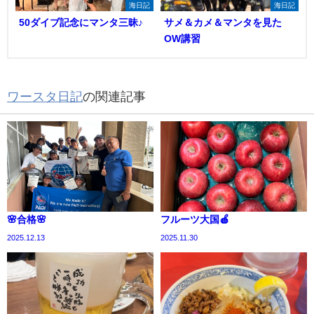
海日記
海日記
50ダイブ記念にマンタ三昧♪
サメ＆カメ＆マンタを見た
OW講習
ワースタ日記
の関連記事
🌸合格🌸
フルーツ大国🍎
2025.12.13
2025.11.30