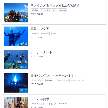
サメ＆カメ＆マンタを見たOW講習
arkdive
ファンダイビング
okinawa
2026.08.02
海日記
黒島マンタ🌟
arkdive
okinawa
慶良間
2026.08.02
海日記
ナ・ナ・ナント！
2026.08.01
海日記
海況バツグン、べったべた！！！
アークダイブ
okinawa
ブルーホール
ブルーコーナー
2026.08.01
海日記
チーム滋賀県
arkdive
ファンダイビング
okinawa
2026.08.01