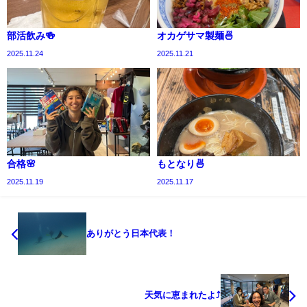
部活飲み🍻
オカゲサマ製麺🍜
2025.11.24
2025.11.21
合格🌸
もとなり🍜
2025.11.19
2025.11.17
ありがとう日本代表！
天気に恵まれたよ⤴