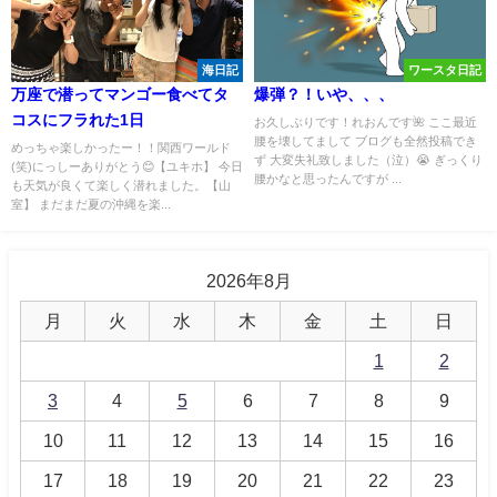
海日記
ワースタ日記
万座で潜ってマンゴー食べてタ
爆弾？！いや、、、
コスにフラれた1日
お久しぶりです！れおんです🌺 ここ最近
腰を壊してまして ブログも全然投稿でき
めっちゃ楽しかったー！！関西ワールド
ず 大変失礼致しました（泣）😭 ぎっくり
(笑)にっしーありがとう😊【ユキホ】 今日
腰かなと思ったんですが ...
も天気が良くて楽しく潜れました。【山
室】 まだまだ夏の沖縄を楽...
2026年8月
月
火
水
木
金
土
日
1
2
3
4
5
6
7
8
9
10
11
12
13
14
15
16
17
18
19
20
21
22
23