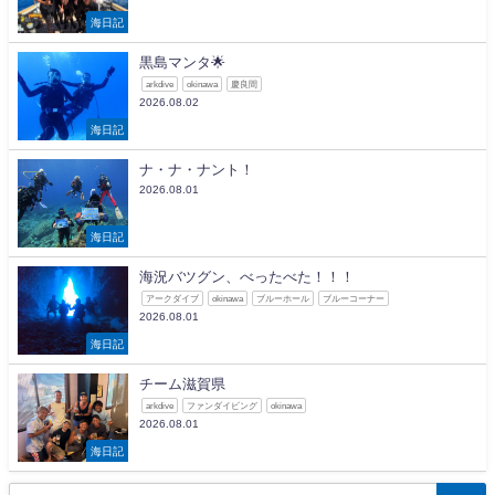
海日記
黒島マンタ🌟
arkdive
okinawa
慶良間
2026.08.02
海日記
ナ・ナ・ナント！
2026.08.01
海日記
海況バツグン、べったべた！！！
アークダイブ
okinawa
ブルーホール
ブルーコーナー
2026.08.01
海日記
チーム滋賀県
arkdive
ファンダイビング
okinawa
2026.08.01
海日記