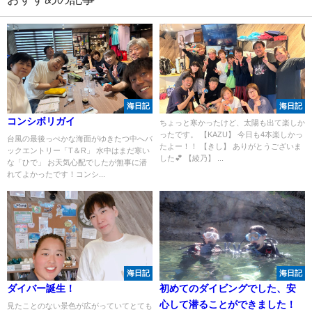
海日記
海日記
コンシボリガイ
ちょっと寒かったけど、太陽も出て楽しか
ったです。 【KAZU】 今日も4本楽しかっ
台風の最後っぺかな海面がゆきたつ中へバ
たよー！！ 【きし】 ありがとうございま
ックエントリー「T＆R」 水中はまだ寒い
した💕 【綾乃】 ...
な「ひで」 お天気心配でしたが無事に潜
れてよかったです！コンシ...
海日記
海日記
ダイバー誕生！
初めてのダイビングでした、安
心して潜ることができました！
見たことのない景色が広がっていてとても