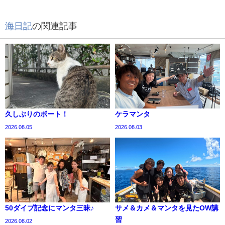
海日記
の関連記事
久しぶりのボート！
ケラマンタ
2026.08.05
2026.08.03
50ダイブ記念にマンタ三昧♪
サメ＆カメ＆マンタを見たOW講
習
2026.08.02