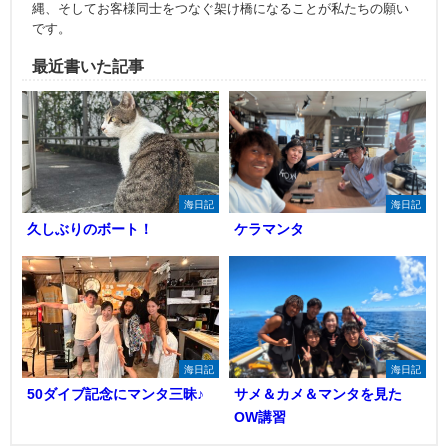
縄、そしてお客様同士をつなぐ架け橋になることが私たちの願い
です。
最近書いた記事
海日記
海日記
久しぶりのボート！
ケラマンタ
海日記
海日記
50ダイブ記念にマンタ三昧♪
サメ＆カメ＆マンタを見た
OW講習