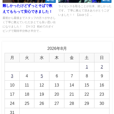
海日記
海日記
難しかったけどずっとそばで教
ライセンスを取ることが出来、嬉しかった
です。 丁寧に教えて頂きありがとうござ
えてもらって安心できました！
いました！！ 【みゆう】...
最初から最後までスタッフの方々がやさし
く丁寧に教えていただきとても良い思い出
になりました！ 【ヤス】 初めてのダイ
ビングで期待半分怖さ半分で...
2026年8月
月
火
水
木
金
土
日
1
2
3
4
5
6
7
8
9
10
11
12
13
14
15
16
17
18
19
20
21
22
23
24
25
26
27
28
29
30
31