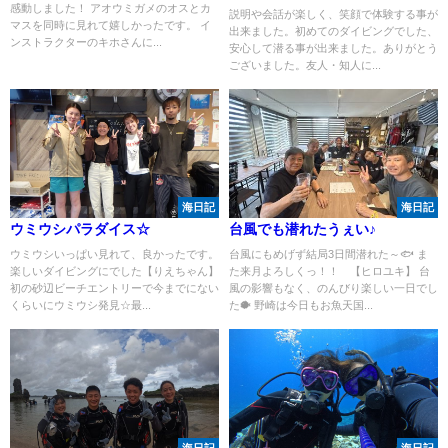
感動しました！ アオウミガメのオスとカ
説明や会話が楽しく、笑顔で体験する事が
マスを同時に見れて嬉しかったです。 イ
出来ました。初めてのダイビングでした、
ンストラクターのキホさんに...
安心して潜る事が出来ました。ありがとう
ございました。友人・知人に...
海日記
海日記
ウミウシパラダイス☆
台風でも潜れたうぇい♪
ウミウシいっぱい見れて、良かったです。
台風にもめげず結局3日間潜れた～🐟 ま
楽しいダイビングにでした【りえちゃん】
た来月よろしくっ！！ 【ヒロユキ】 台
初の砂辺ビーチエントリーで今までにない
風の影響もなく、のんびり楽しい一日でし
くらいにウミウシ発見☆最...
た🐡 野崎は今日もお魚天国...