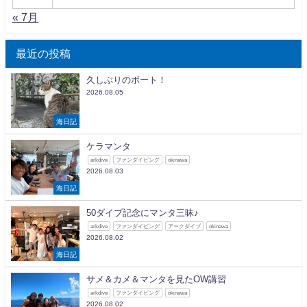
« 7月
最近の投稿
久しぶりのボート！
2026.08.05
海日記
ケラマンタ
arkdive
ファンダイビング
okinawa
2026.08.03
海日記
50ダイブ記念にマンタ三昧♪
arkdive
ファンダイビング
アークダイブ
okinawa
2026.08.02
海日記
サメ＆カメ＆マンタを見たOW講習
arkdive
ファンダイビング
okinawa
2026.08.02