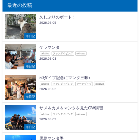
最近の投稿
久しぶりのボート！
2026.08.05
海日記
ケラマンタ
arkdive
ファンダイビング
okinawa
2026.08.03
海日記
50ダイブ記念にマンタ三昧♪
arkdive
ファンダイビング
アークダイブ
okinawa
2026.08.02
海日記
サメ＆カメ＆マンタを見たOW講習
arkdive
ファンダイビング
okinawa
2026.08.02
海日記
黒島マンタ🌟