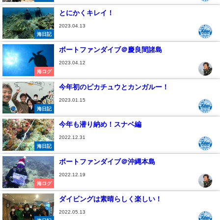
とにかくキレイ！
2023.04.13
海日記
ボートファンダイブ＠慶良間諸島
2023.04.12
海ログ
今年初のピカチュウとカンガルー！
2023.01.15
海日記
今年も潜り納め！スナベ編
2022.12.31
海日記
ボートファンダイブ＠沖縄本島
2022.12.19
海ログ
ダイビングは素晴らしく楽しい！
2022.05.13