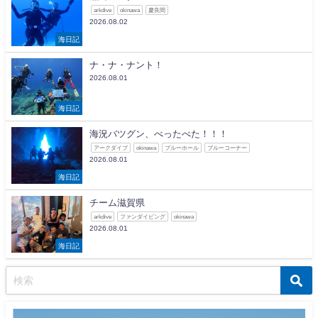
arkdive
okinawa
慶良間
2026.08.02
海日記
ナ・ナ・ナント！
2026.08.01
海日記
海況バツグン、べったべた！！！
アークダイブ
okinawa
ブルーホール
ブルーコーナー
2026.08.01
海日記
チーム滋賀県
arkdive
ファンダイビング
okinawa
2026.08.01
海日記