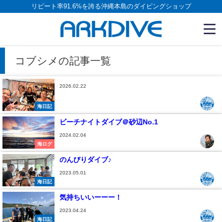
リピート率91.6%を誇る沖縄本島のダイビングショップ
コブシメの記事一覧
2026.02.22
海日記
ビーチナイトダイブ＠砂辺No.1
2024.02.04
海ログ
のんびりダイブ♪
2023.05.01
海日記
気持ちいいーーー！
2023.04.24
海日記