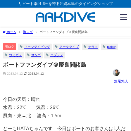
リピート率91.6%を誇る沖縄本島のダイビングショップ
ホーム
海ログ
ボートファンダイブ＠慶良間諸島
海ログ
ファンダイビング
アークダイブ
ケラマ
pickup
ウミガメ
サンゴ
コブシメ
ボートファンダイブ＠慶良間諸島
2023.04.12
2023.04.12
畑尾悠人
今日の天気：晴れ
水温：22℃ 気温：26℃
風向：東→北 波高：1.5m
どーもHATAちゃんです！今日はボートのお客さんは1人だ