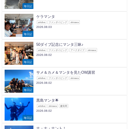
海日記
ケラマンタ
arkdive
ファンダイビング
okinawa
2026.08.03
海日記
50ダイブ記念にマンタ三昧♪
arkdive
ファンダイビング
アークダイブ
okinawa
2026.08.02
海日記
サメ＆カメ＆マンタを見たOW講習
arkdive
ファンダイビング
okinawa
2026.08.02
海日記
黒島マンタ🌟
arkdive
okinawa
慶良間
2026.08.02
海日記
ナ・ナ・ナント！