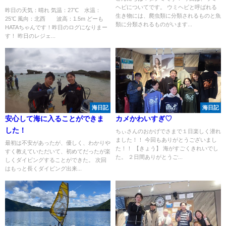
ヘビについてです。 ウミヘビと呼ばれる
昨日の天気：晴れ 気温：27℃ 水温：
生き物には、爬虫類に分類されるものと魚
25℃ 風向：北西 波高：1.5m どーも
類に分類されるものがいます...
HATAちゃんです！昨日のログになりまー
す！ 昨日のレジェ...
海日記
海日記
安心して海に入ることができま
カメかわいすぎ♡
した！
ちぃさんのおかげでさまで１日楽しく潜れ
ました！！ 今回もありがとうございまし
最初は不安があったが、優しく、わかりや
た！！ 【きょう】 海がすごくきれいでし
すく教えていただいて、初めてだったが楽
た。 ２日間ありがとうご...
しくダイビングすることができた。 次回
はもっと長くダイビング出来...