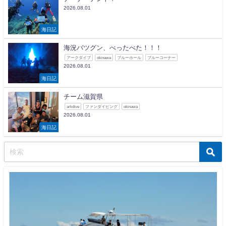
2026.08.01
海日記
海況バツグン、べったべた！！！
アークダイブ
okinawa
ブルーホール
ブルーコーナー
2026.08.01
海日記
チーム滋賀県
arkdive
ファンダイビング
okinawa
2026.08.01
海日記