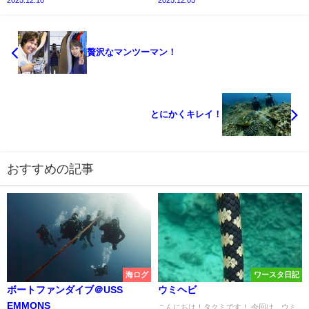
2025.12.10
2025.12.05
贅沢なマンツーマン！
とにかくキレイ！
おすすめの記事
海ログ
ワースタ日記
ボートファンダイブ＠USS
ウミヘビ
EMMONS
こんにちは！タクミです！ 今回は、ウミ