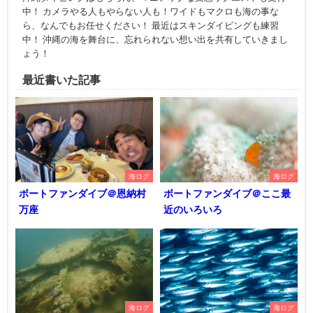
中！ カメラやる人もやらない人も！ワイドもマクロも海の事な
ら、なんでもお任せください！ 最近はスキンダイビングも練習
中！ 沖縄の海を舞台に、忘れられない想い出を共有していきまし
ょう！
最近書いた記事
海ログ
海ログ
ボートファンダイブ＠恩納村
ボートファンダイブ＠ここ最
万座
近のいろいろ
海ログ
海ログ