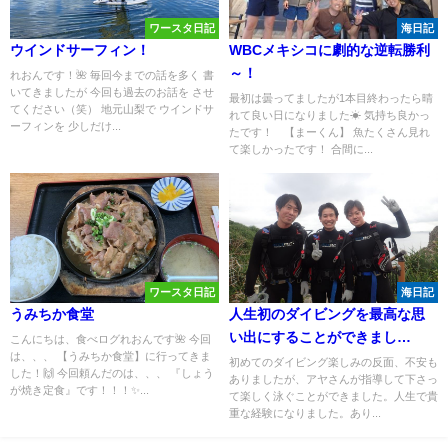
ワースタ日記
海日記
ウインドサーフィン！
WBCメキシコに劇的な逆転勝利
～！
れおんです！🌺 毎回今までの話を多く 書
いてきましたが 今回も過去のお話を させ
最初は曇ってましたが1本目終わったら晴
てください（笑） 地元山梨で ウインドサ
れて良い日になりました☀ 気持ち良かっ
ーフィンを 少しだけ...
たです！ 【まーくん】 魚たくさん見れ
て楽しかったです！ 合間に...
ワースタ日記
海日記
うみちか食堂
人生初のダイビングを最高な思
い出にすることができまし
こんにちは、食べログれおんです🌺 今回
は、、、 【うみちか食堂】に行ってきま
た！！
初めてのダイビング楽しみの反面、不安も
した！🙌 今回頼んだのは、、、 『しょう
ありましたが、アヤさんが指導して下さっ
が焼き定食』です！！！✨...
て楽しく泳ぐことができました。人生で貴
重な経験になりました。あり...