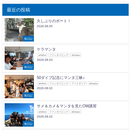
最近の投稿
久しぶりのボート！
2026.08.05
海日記
ケラマンタ
arkdive
ファンダイビング
okinawa
2026.08.03
海日記
50ダイブ記念にマンタ三昧♪
arkdive
ファンダイビング
アークダイブ
okinawa
2026.08.02
海日記
サメ＆カメ＆マンタを見たOW講習
arkdive
ファンダイビング
okinawa
2026.08.02
海日記