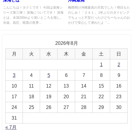
深海とは
沖縄最高
こんにちは！タクミです！ 今回は深海シ
梅雨明け沖縄最高の天気でした！明日もた
リーズ第三弾！ 深海についてです！ 深海
のしみ！「２４１」 1年ぶりのダイビング
とは、水深200mより深いところを指し、
でちょっと不安だったけどちーちゃんのお
冷温、高圧、暗黒の世界...
かげで安心して潜れたよ「...
2026年8月
月
火
水
木
金
土
日
1
2
3
4
5
6
7
8
9
10
11
12
13
14
15
16
17
18
19
20
21
22
23
24
25
26
27
28
29
30
31
« 7月