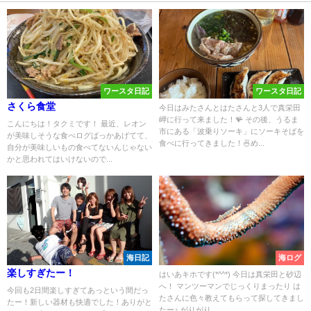
ワースタ日記
ワースタ日記
さくら食堂
今日はみたさんとはたさんと3人で真栄田
岬に行って来ました！🪸 その後、うるま
こんにちは！タクミです！ 最近、レオン
市にある「波乗りソーキ」にソーキそばを
が美味しそうな食べログばっかあげてて、
食べに行ってきました！🍜め...
自分が美味しいもの食べてないんじゃない
かと思われてはいけないので...
海日記
海ログ
楽しすぎたー！
はいあキホです(*^^*) 今日は真栄田と砂辺
へ！ マンツーマンでじっくりまったり は
今回も2日間楽しすぎてあっという間だっ
たさんに色々教えてもらって探してきまし
たー！新しい器材も快適でした！ありがと
たー♪ がりがり...