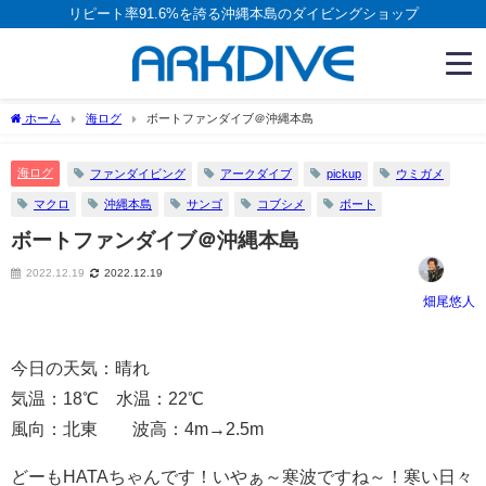
リピート率91.6%を誇る沖縄本島のダイビングショップ
ホーム
海ログ
ボートファンダイブ＠沖縄本島
海ログ
ファンダイビング
アークダイブ
pickup
ウミガメ
マクロ
沖縄本島
サンゴ
コブシメ
ボート
ボートファンダイブ＠沖縄本島
2022.12.19
2022.12.19
畑尾悠人
今日の天気：晴れ
気温：18℃ 水温：22℃
風向：北東 波高：4m→2.5m
どーもHATAちゃんです！いやぁ～寒波ですね～！寒い日々