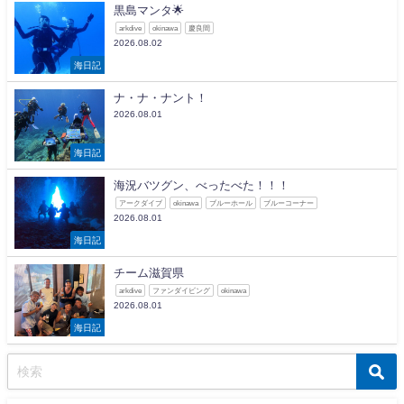
黒島マンタ🌟
arkdive
okinawa
慶良間
2026.08.02
海日記
ナ・ナ・ナント！
2026.08.01
海日記
海況バツグン、べったべた！！！
アークダイブ
okinawa
ブルーホール
ブルーコーナー
2026.08.01
海日記
チーム滋賀県
arkdive
ファンダイビング
okinawa
2026.08.01
海日記