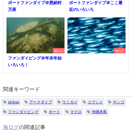
ボートファンダイブ＠恩納村
ボートファンダイブ＠ここ最
万座
近のいろいろ
海ログ
海ログ
ファンダイビング＠年末年始
いろいろ！
関連キーワード
pickup
アークダイブ
ウミガメ
コブシメ
サンゴ
ファンダイビング
ボート
マクロ
沖縄本島
海ログ
の関連記事