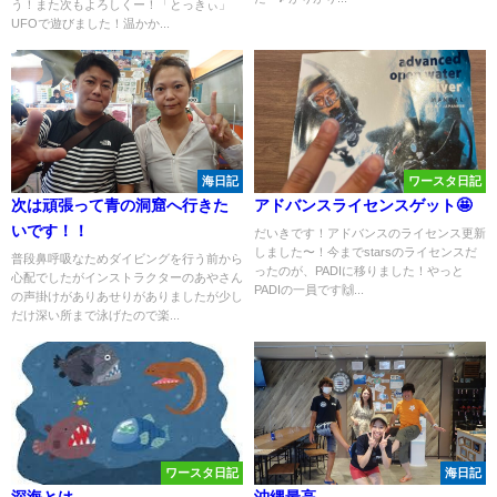
う！また次もよろしくー！「とっきぃ」
UFOで遊びました！温かか...
海日記
ワースタ日記
次は頑張って青の洞窟へ行きた
アドバンスライセンスゲット🤩
いです！！
だいきです！アドバンスのライセンス更新
しました〜！今までstarsのライセンスだ
普段鼻呼吸なためダイビングを行う前から
ったのが、PADIに移りました！やっと
心配でしたがインストラクターのあやさん
PADIの一員です🙌...
の声掛けがありあせりがありましたが少し
だけ深い所まで泳げたので楽...
ワースタ日記
海日記