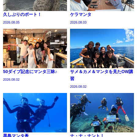
久しぶりのボート！
ケラマンタ
2026.08.05
2026.08.03
50ダイブ記念にマンタ三昧♪
サメ＆カメ＆マンタを見たOW講
習
2026.08.02
2026.08.02
黒島マンタ🌟
ナ・ナ・ナント！