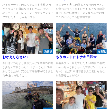
ハイターーイ！のんちゃんです🤙🏽 とう
ひよでーす🐣 この前もとなりのラーメン
とうラストの日になりました…… ラスト
を食べに行ってきました！ もとなりは沖
のメニューは、レジェンド号でファンダイ
縄にしかない豚骨ラーメン屋さんです😳
ブでした！！ しかもラスト...
ここのいいところは学割で替...
海日記
海日記
おかえりなさい♪
もうホントにトナキ日和☆
今日はいつもより疲れた～(^^) 台風の影響
渡名喜ブルー最高でした！ 50本目のお祝
が少なくて良かった！ 【まーくん】 ３年
いめっちゃうれしかったです(^^♪ 【うっ
ぶりでしたが、安心して潜る事ができまし
ちー】 まだ11本目で皆さんに助けられな
た🐡 ありがとうご...
がら潜ることができ...