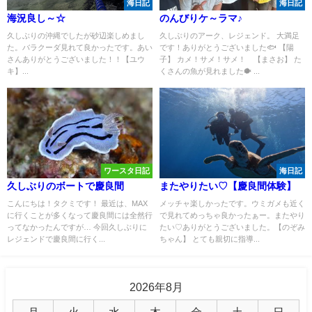
海日記
海日記
海況良し～☆
のんびりケ～ラマ♪
久しぶりの沖縄でしたが砂辺楽しめまし
久しぶりのアーク、レジェンド。 大満足
た。バラクーダ見れて良かったです。あい
です！ありがとうございました🐟 【陽
さんありがとうございました！！【ユウ
子】 カメ！サメ！サメ！ 【まさお】 た
キ】...
くさんの魚が見れました🐡 ...
ワースタ日記
海日記
久しぶりのボートで慶良間
またやりたい♡【慶良間体験】
こんにちは！タクミです！ 最近は、MAX
メッチャ楽しかったです。ウミガメも近く
に行くことが多くなって慶良間には全然行
で見れてめっちゃ良かったぁー。またやり
ってなかったんですが… 今回久しぶりに
たい♡ありがとうございました。【のぞみ
レジェンドで慶良間に行く...
ちゃん】 とても親切に指導...
2026年8月
月
火
水
木
金
土
日