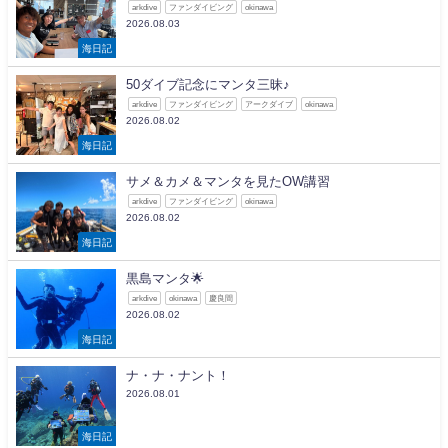
arkdive
ファンダイビング
okinawa
2026.08.03
海日記
50ダイブ記念にマンタ三昧♪
arkdive
ファンダイビング
アークダイブ
okinawa
2026.08.02
海日記
サメ＆カメ＆マンタを見たOW講習
arkdive
ファンダイビング
okinawa
2026.08.02
海日記
黒島マンタ🌟
arkdive
okinawa
慶良間
2026.08.02
海日記
ナ・ナ・ナント！
2026.08.01
海日記