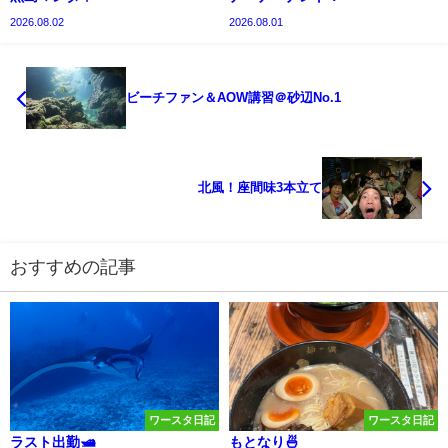
2026.08.02
2026.08.01
ビーチファン＆AOW講習＠砂辺No.1
北風！座間味3本立て
おすすめの記事
ワースタ日記
ワースタ日記
ラスト出勤🛥️
もとなり🍜