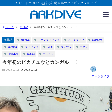
リピート率91.6%を誇る沖縄本島のダイビングショップ
ホーム
海日記
今年初のピカチュウとカンガルー！
海日記
arkdive
ファンダイビング
アークダイブ
okinawa
kerama
ダイビング
PADI
ウミウシ
マクロ
沖縄本島
崎本部
コブシメ
今年初のピカチュウとカンガルー！
2023.01.15
2023.01.15
アークダイブ