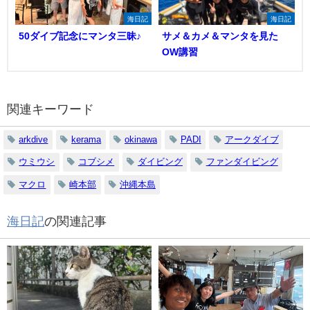
海日記
海日記
50ダイブ記念にマンタ三昧♪
サメ＆カメ＆マンタを見た
OW講習
関連キーワード
arkdive
kerama
okinawa
PADI
アークダイブ
ウミウシ
コブシメ
ダイビング
ファンダイビング
マクロ
崎本部
沖縄本島
海日記
の関連記事