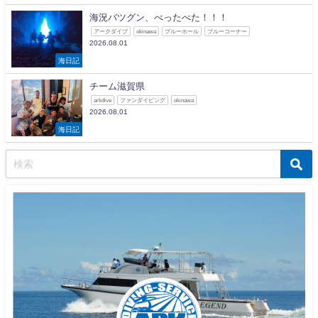
海況バツグン、べったべた！！！
アークダイブ
okinawa
ブルーホール
ブルーコーナー
2026.08.01
海日記
チーム滋賀県
arkdive
ファンダイビング
okinawa
2026.08.01
海日記