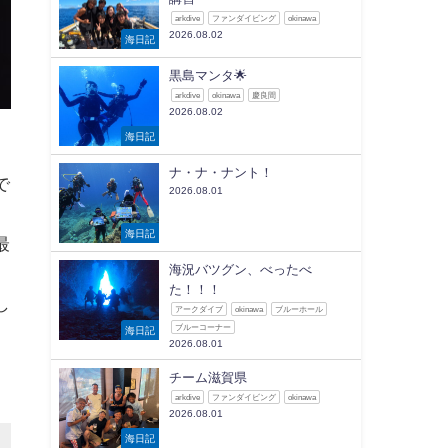
arkdive
ファンダイビング
okinawa
2026.08.02
海日記
黒島マンタ🌟
arkdive
okinawa
慶良間
2026.08.02
海日記
ナ・ナ・ナント！
で
2026.08.01
海日記
最
海況バツグン、べったべ
た！！！
し
アークダイブ
okinawa
ブルーホール
ブルーコーナー
海日記
2026.08.01
チーム滋賀県
arkdive
ファンダイビング
okinawa
2026.08.01
海日記