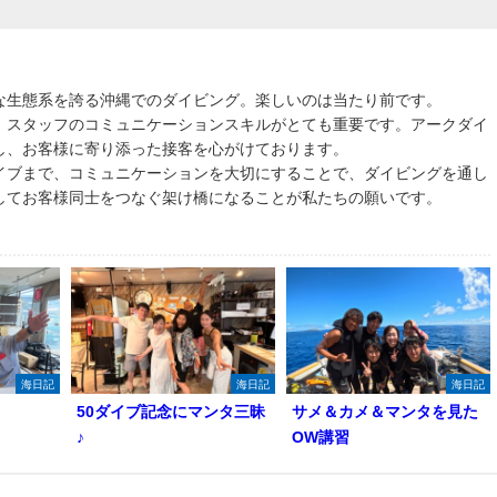
な生態系を誇る沖縄でのダイビング。楽しいのは当たり前です。
、スタッフのコミュニケーションスキルがとても重要です。アークダイ
し、お客様に寄り添った接客を心がけております。
イブまで、コミュニケーションを大切にすることで、ダイビングを通し
してお客様同士をつなぐ架け橋になることが私たちの願いです。
海日記
海日記
海日記
50ダイブ記念にマンタ三昧
サメ＆カメ＆マンタを見た
♪
OW講習