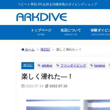
リピート率91.6%を誇る沖縄本島のダイビングショップ
トップページ
当店について
体験ダイビ
HOME
ABOUT US
DISCOVER DIV
ホーム
海日記
楽しく潜れた―！
海日記
arkdive
ファンダイビング
kerama
楽しく潜れた―！
2022.07.10
2022.07.10