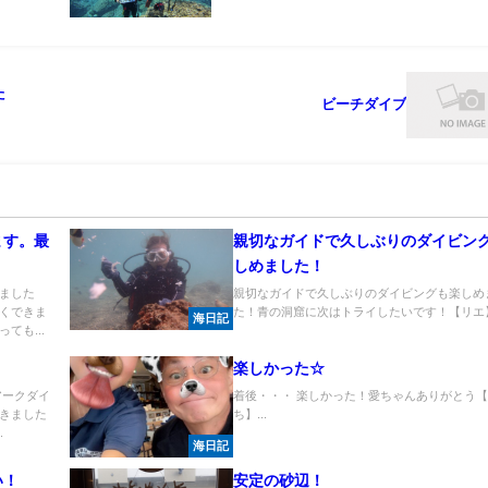
た
ビーチダイブ
ます。最
親切なガイドで久しぶりのダイビン
しめました！
ました
親切なガイドで久しぶりのダイビングも楽しめ
くできま
た！青の洞窟に次はトライしたいです！【リエ】.
海日記
ても...
楽しかった☆
アークダイ
着後・・・ 楽しかった！愛ちゃんありがとう
きました
ち】...
.
海日記
い！
安定の砂辺！