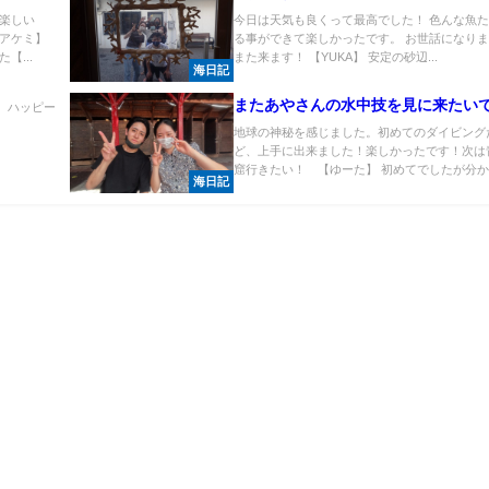
楽しい
今日は天気も良くって最高でした！ 色んな魚
アケミ】
る事ができて楽しかったです。 お世話になり
【...
また来ます！ 【YUKA】 安定の砂辺...
海日記
またあやさんの水中技を見に来たい
 ハッピー
地球の神秘を感じました。初めてのダイビング
ど、上手に出来ました！楽しかったです！次は
窟行きたい！ 【ゆーた】 初めてでしたが分かり
海日記