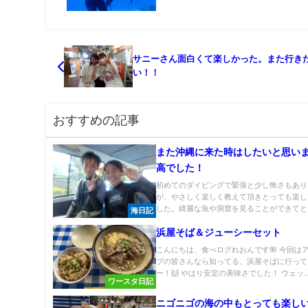
サニーさん面白くて楽しかった。また行き
い！！
おすすめの記事
また沖縄に来た時はしたいと思い
高でした！
初めてのダイビングで緊張と少し怖さもあり
が、やさしく楽しく教えて頂きとっても楽し
した。綺麗な魚や洞窟を見ることができてとっ
海日記
浜屋そば＆ジューシーセット
こんにちは、食べログれおんです🌺 今回は
ブの皆さんなら知ってる、浜屋そばに行って
ー！🙌 やはり安定の美味さでした！ ウェッ..
ワースタ日記
ニゴニゴの海の中もとっても楽し