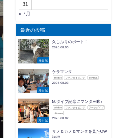
31
« 7月
最近の投稿
久しぶりのボート！
2026.08.05
海日記
ケラマンタ
arkdive
ファンダイビング
okinawa
2026.08.03
海日記
50ダイブ記念にマンタ三昧♪
arkdive
ファンダイビング
アークダイブ
okinawa
2026.08.02
海日記
サメ＆カメ＆マンタを見たOW
講習