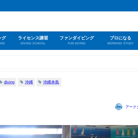
ング
ライセンス講習
ファンダイビング
プロになる
ING
DIVING SCHOOL
FUN DIVING
WORKING STUDY
diving
沖縄
沖縄本島
アーク