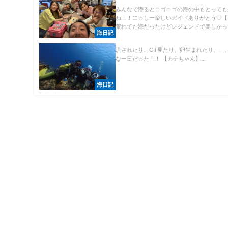
みんなで潜るとニゴニゴの海の中もとっても
ね！！にっしー楽しいガイドありがとう♡【
荒れてた海だったけどレジェンドで楽しかった
海日記
流されたり、GT見たり、卵生まれたり、、、
な一日だった！！ 【カナちゃん】...
海日記