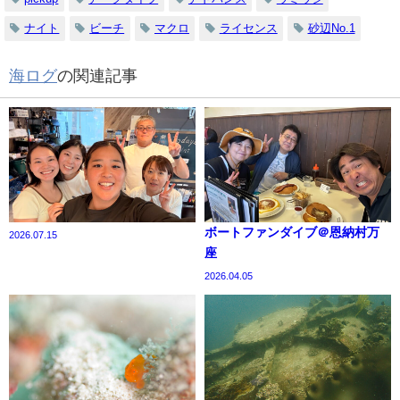
ナイト
ビーチ
マクロ
ライセンス
砂辺No.1
海ログ
の関連記事
ボートファンダイブ＠恩納村万
2026.07.15
座
2026.04.05