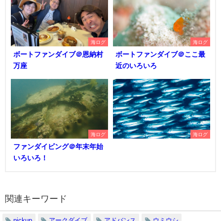
海ログ
海ログ
ボートファンダイブ＠恩納村
ボートファンダイブ＠ここ最
万座
近のいろいろ
海ログ
海ログ
ファンダイビング＠年末年始
いろいろ！
関連キーワード
pickup
アークダイブ
アドバンス
ウミウシ