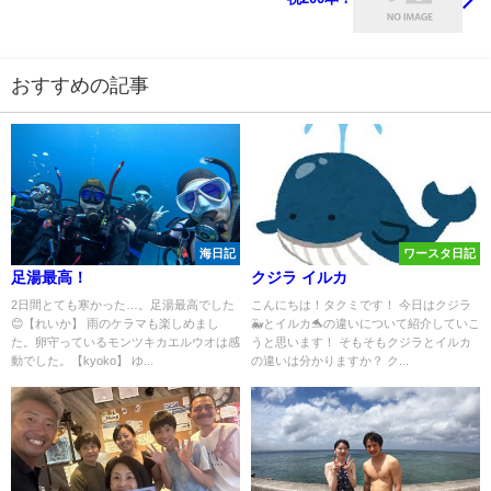
おすすめの記事
海日記
ワースタ日記
足湯最高！
クジラ イルカ
2日間とても寒かった…。足湯最高でした
こんにちは！タクミです！ 今日はクジラ
😊【れいか】 雨のケラマも楽しめまし
🐳とイルカ🐬の違いについて紹介していこ
た。卵守っているモンツキカエルウオは感
うと思います！ そもそもクジラとイルカ
動でした。【kyoko】 ゆ...
の違いは分かりますか？ ク...