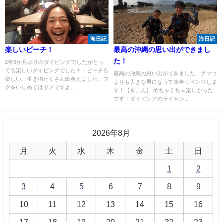
海日記
海日記
楽しいビーチ！
最高の沖縄の思い出ができまし
た！
2年9か月ぶりのダイビングでしたがとっ
ても楽しいダイビングでした！！ビーチも
最高の沖縄の思い出ができました！ナマコ
楽しい。生き物たくさん出会えました。フ
よりも大きな男になって来年リベンジしま
グをいじめてはダメですよ。...
す！【きょん】 めちゃくちゃ楽しかった
です！ダイビングのライセン...
2026年8月
月
火
水
木
金
土
日
1
2
3
4
5
6
7
8
9
10
11
12
13
14
15
16