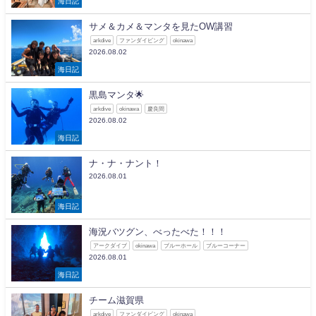
海日記
サメ＆カメ＆マンタを見たOW講習
arkdive
ファンダイビング
okinawa
2026.08.02
海日記
黒島マンタ🌟
arkdive
okinawa
慶良間
2026.08.02
海日記
ナ・ナ・ナント！
2026.08.01
海日記
海況バツグン、べったべた！！！
アークダイブ
okinawa
ブルーホール
ブルーコーナー
2026.08.01
海日記
チーム滋賀県
arkdive
ファンダイビング
okinawa