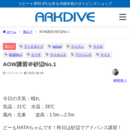
リピート率91.6%を誇る沖縄本島のダイビングショップ
ホーム
海ログ
AOW講習＠砂辺No.1
海ログ
アークダイブ
pickup
ウミウシ
マクロ
砂辺No.1
ビーチ
ライセンス
アドバンス
ナイト
AOW講習＠砂辺No.1
2022.09.29
2022.09.29
畑尾悠人
今日の天気：晴れ
気温：31℃ 水温：28℃
風向：北東 波高：1.5m→2.5m
どーもHATAちゃんです！昨日は砂辺でアドバンス講習！