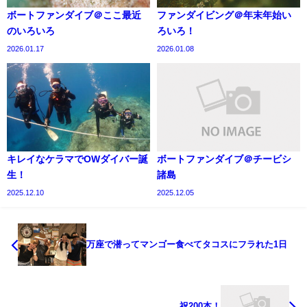
ボートファンダイブ＠ここ最近
ファンダイビング＠年末年始い
のいろいろ
ろいろ！
2026.01.17
2026.01.08
キレイなケラマでOWダイバー誕
ボートファンダイブ＠チービシ
生！
諸島
2025.12.10
2025.12.05
万座で潜ってマンゴー食べてタコスにフラれた1日
祝200本！