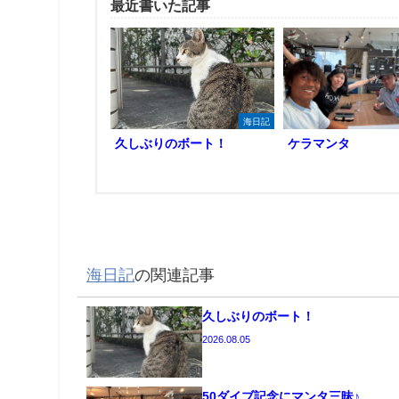
最近書いた記事
海日記
久しぶりのボート！
ケラマンタ
海日記
の関連記事
久しぶりのボート！
2026.08.05
50ダイブ記念にマンタ三昧♪