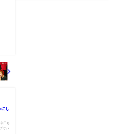
みにし
 今日も
プでい
.