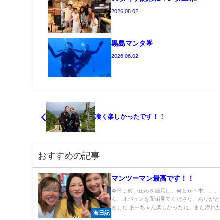
2026.08.02
黒島マンタ🌟
2026.08.02
凄く楽しかったです！！
おすすめの記事
マンツーマン最高です！！
今日は酔い止めを服用し、何とか３本。。。
ん、オバサンを面倒見てくださり、ありがと
ました あーちゃん楽しかったね、また潜れた.
海日記