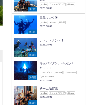
arkdive
ファンダイビング
okinawa
2026.08.02
海日記
黒島マンタ🌟
arkdive
okinawa
慶良間
2026.08.02
海日記
ナ・ナ・ナント！
2026.08.01
海日記
海況バツグン、べったべ
た！！！
アークダイブ
okinawa
ブルーホール
ブルーコーナー
海日記
2026.08.01
チーム滋賀県
arkdive
ファンダイビング
okinawa
2026.08.01
海日記