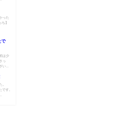
かった
っち】
たで
初は少
さっ
...
！
た。
たです。
.