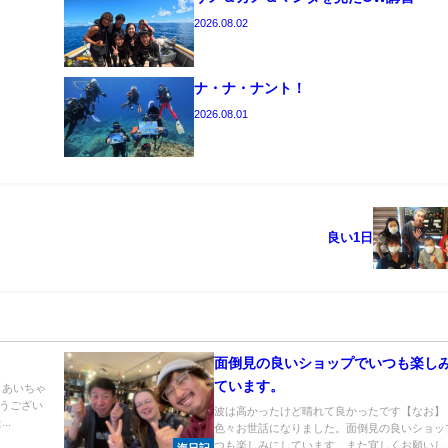
2026.08.02
ナ・ナ・ナント！
2026.08.01
良い1日
面倒見の良いショップでいつも楽し
ています。
 あいちゃ
うござい
波は高かったけど晴れて良かったです【なお】
..
色々お世話になりました。面倒見の良いショッ
つも楽しみにしています。また宜しくお願いし..