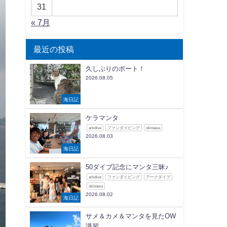
31
« 7月
最近の投稿
久しぶりのボート！
2026.08.05
海日記
ケラマンタ
arkdive
ファンダイビング
okinawa
2026.08.03
海日記
50ダイブ記念にマンタ三昧♪
arkdive
ファンダイビング
アークダイブ
okinawa
2026.08.02
海日記
サメ＆カメ＆マンタを見たOW
講習