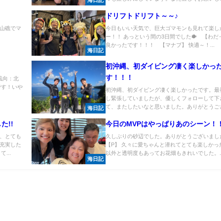
海日記
ドリフトドリフト～～♪
山礁でマ
今日もいい天気で、巨大ゴマモンも見れて楽し
ー！！ あっという間の3日間でした🐡 【わだ
良かったです！！！ 【マナブ】 快適～！...
海日記
初沖縄、初ダイビング凄く楽しかっ
す！！！
風向：北
です！いや
初沖縄、初ダイビング凄く楽しかったです。最
し緊張していましたが、優しくフォローして下
て、またしたいなと思いました。ありがとうござい
海日記
た!!
今日のMVPはやっぱりあのシーン！
、とても
久しぶりの砂辺でした。ありがとうございまし
充実した
【P】 久々に愛ちゃんと潜れてとても楽しかっ
...
以外と透明度もあってお花畑もきれいでした。..
海日記