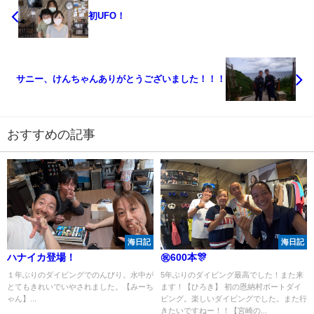
初UFO！
サニー、けんちゃんありがとうございました！！！
おすすめの記事
海日記
海日記
ハナイカ登場！
㊗600本🎊
１年ぶりのダイビングでのんびり。水中が
5年ぶりのダイビング最高でした！また来
とてもきれいでいやされました。【みーち
ます！【ひろき】 初の恩納村ボートダイ
ゃん】...
ビング。楽しいダイビングでした。また行
きたいですねー！！【宮崎の...