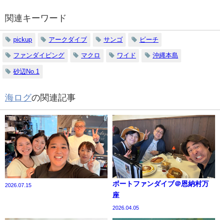
関連キーワード
pickup
アークダイブ
サンゴ
ビーチ
ファンダイビング
マクロ
ワイド
沖縄本島
砂辺No.1
海ログ
の関連記事
ボートファンダイブ＠恩納村万
2026.07.15
座
2026.04.05