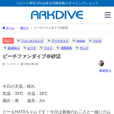
リピート率91.6%を誇る沖縄本島のダイビングショップ
ホーム
海ログ
ビーチファンダイブ＠砂辺
海ログ
ファンダイビング
アークダイブ
pickup
マクロ
砂辺No.1
ビーチ
ワイド
沖縄本島
サンゴ
ビーチファンダイブ＠砂辺
2022.08.18
2022.08.26
畑尾悠人
今日の天気：晴れ
気温：33℃ 水温：28℃
風向：南 波高：2m
どーもHATAちゃんです！今日は着後のお二人と一緒にのん