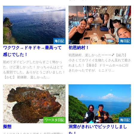
海日記
海日記
ワクワク→ドキドキ→最高って
初恩納村！
感じでした！
初恩納村、楽しかったーーー💕【綾乃】
小さくてカワイイ生物たくさん見れて癒さ
初めてダイビングしたからすごく怖かっ
れました！【落合】 ドリームホールに行
た。けど楽しかった！ かっちゃんはとて
きたかったですが、ミニドリ...
も親切でした。ありがとうございました！
【かむ】 初体験、楽しかった...
ワースタ日記
海日記
擬態
洞窟がきれいでビックリしまし
た！
こんにちは！タクミです！ 今回は擬態に