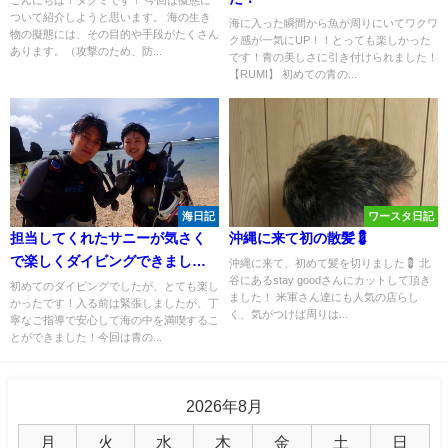
ついて紹介しようと思います。 海の生き
海に入った瞬間から魚が周りにいてワクワ
物の擬態には、その目的や手段がたくさん
ク感が一気にUP！！とっても楽しかった
あります。（攻撃のため、防...
です！青の美しさに引き付けられました！
【RUMI】 初めての青の...
海日記
ワースタ日記
担当してくれたサニーが気さく
沖縄に来て初の散髪💈
で楽しくダイビングできまし
沖縄に来て、初めて髪を切りました💈 北
谷にあるstay goodさんにカットして頂き
た！
初めてのダイビングでしたが、とても楽し
ました！ 米軍さん達にも人気の店らし
かったです！入る前は緊張しましたが、丁
く、気がつけば周りは...
寧なご指導で安心して海の中を満喫するこ
とができました！今回は青の...
2026年8月
月
火
水
木
金
土
日