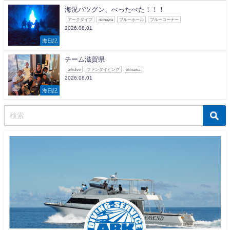
海況バツグン、べったべた！！！
アークダイブ
okinawa
ブルーホール
ブルーコーナー
2026.08.01
海日記
チーム滋賀県
arkdive
ファンダイビング
okinawa
2026.08.01
海日記