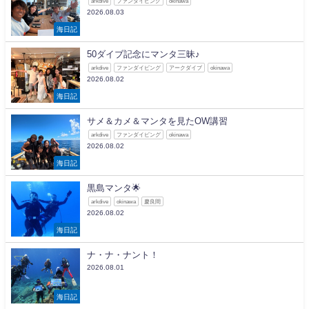
arkdive
ファンダイビング
okinawa
2026.08.03
海日記
50ダイブ記念にマンタ三昧♪
arkdive
ファンダイビング
アークダイブ
okinawa
2026.08.02
海日記
サメ＆カメ＆マンタを見たOW講習
arkdive
ファンダイビング
okinawa
2026.08.02
海日記
黒島マンタ🌟
arkdive
okinawa
慶良間
2026.08.02
海日記
ナ・ナ・ナント！
2026.08.01
海日記