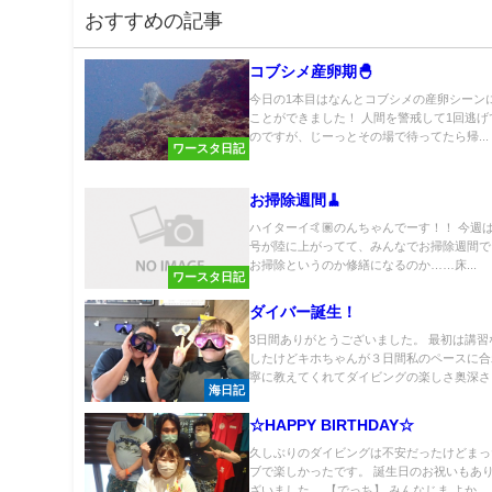
おすすめの記事
コブシメ産卵期🐣
今日の1本目はなんとコブシメの産卵シーン
ことができました！ 人間を警戒して1回逃げ
のですが、じーっとその場で待ってたら帰...
ワースタ日記
お掃除週間🧹
ハイターイ🤙🏽のんちゃんでーす！！ 今週は
号が陸に上がってて、みんなでお掃除週間で
お掃除というのか修繕になるのか……床...
ワースタ日記
ダイバー誕生！
3日間ありがとうございました。 最初は講習
したけどキホちゃんが３日間私のペースに合
寧に教えてくれてダイビングの楽しさ奥深さ..
海日記
☆HAPPY BIRTHDAY☆
久しぶりのダイビングは不安だったけどまっ
ブで楽しかったです。 誕生日のお祝いもあ
ざいました。 【でっち】 みんなじま よか...