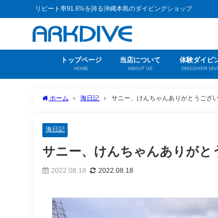
リピート率91.6%を誇る沖縄本島のダイビングショップ
トップページ
当店について
体験ダイビ
HOME
ABOUT US
DISCOVER DIV
ホーム
海日記
サニー、けんちゃんありがとうござ
海日記
サニー、けんちゃんありがと
2022.08.18
2022.08.18