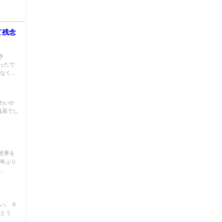
て残念
き
ったで
く...
わいか
最高でし
世界を
０年ぶり
.
い。 ネ
がとう