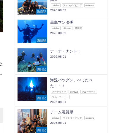
arkdive
ファンダイビング
okinawa
2026.08.02
海日記
黒島マンタ🌟
arkdive
okinawa
慶良間
2026.08.02
海日記
ナ・ナ・ナント！
2026.08.01
た
海日記
し
海況バツグン、べったべ
た！！！
アークダイブ
okinawa
ブルーホール
ブルーコーナー
海日記
2026.08.01
チーム滋賀県
arkdive
ファンダイビング
okinawa
2026.08.01
海日記