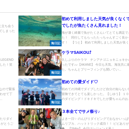
初めて利用しました天気が良くなく
でしたが魚たくさん見れました！
に立ち会う
てしまった
海が凄く綺麗で魚がたくさんいてとても満足で
た！ 同行してもらったたっちゃんすごく良か
す！ 【つと】 初めて利用しました天気が良くな
海日記
ケラマSAIKOU⤴
LEGEND
久しぶりのケラマ チンアナゴニョキニョキか
した！笑
ったです♪♪【AKANE】 今日も天気、海況共に
た。ちゃんとブリーフィングも聞いてい...
海日記
初めての愛ダイド♡
なので緊張
初めての沖縄でダイブしたけど自分の知らない
わせて丁
冒険できてとても楽しかった。【しゆう】 １
.
のダイビング！ドキドキでしたが愛ちゃんのお..
海日記
３本全てでサメ祭り♪
たりダイ
よき一日✨ のんびりダイビングでおなかいっぱ
りがとうご
ムリブカ、ハットトリック成功！！ ビビあり
🐡 【Shiho】 今日はレジェンド号！...