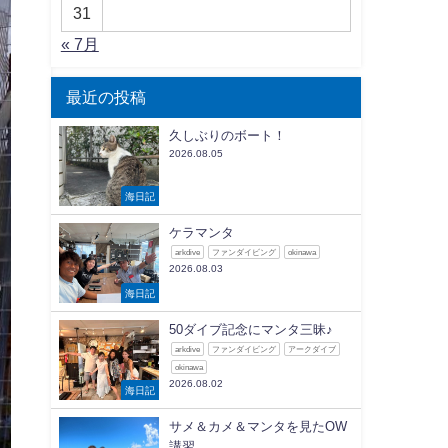
31
« 7月
最近の投稿
久しぶりのボート！
2026.08.05
海日記
ケラマンタ
arkdive
ファンダイビング
okinawa
2026.08.03
海日記
50ダイブ記念にマンタ三昧♪
arkdive
ファンダイビング
アークダイブ
okinawa
2026.08.02
海日記
サメ＆カメ＆マンタを見たOW
講習