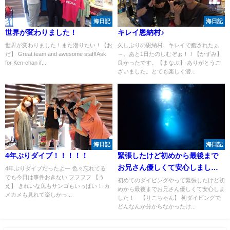
海日記
海日記
世界が変わりました！
キレイ恩納村♪
世界が変わりました！また潜りたい！【お
久しぶりの恩納村、キレイで癒されたぁ
だ】 Great team and awesome staff!Ask
～。あと1日たのしむぞぉ！！【かずみ】
for Ken-chan if...
良かったです。【まなぶ】 ありがとうご
ざいました。とても楽しく潜...
海日記
海日記
4年ぶりダイブ！！！！！
緊張したけど初めから最後まで
お兄さん優しくて安心しまし
4年ぶりダイブだったよー 色々忘れてる
でも今日は事件おきない フフフフ 【う
た！
初めてのダイビングやって緊張したけど初
え】 きれいな魚もサンゴもいっぱい！ カ
めから最後までお兄さん優しくて安心しま
メカメも見れて楽しかっ...
した！ 【りこちゃん】 初ダイビングで
どんなんか分からなかったけ...