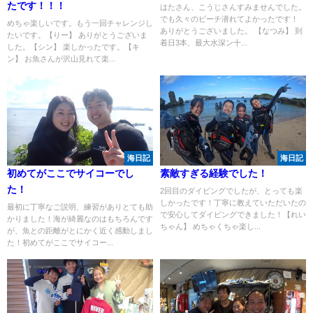
たです！！！
はたさん、こうじさんすみませんでした。
でも久々のビーチ潜れてよかったです！
めちゃ楽しいです。もう一回チャレンジし
ありがとうございました。 【なつみ】 到
たいです。【りー】 ありがとうございま
着日3本、最大水深ン十...
した。【シン】 楽しかったです。【キ
ン】 お魚さんが沢山見れて楽...
海日記
海日記
初めてがここでサイコーでし
素敵すぎる経験でした！
た！
2回目のダイビングでしたが、とっても楽
しかったです！丁寧に教えていただいたの
最初に丁寧なご説明、練習がありとても助
で安心してダイビングできました！【れい
かりました！海が綺麗なのはもちろんです
ちゃん】 めちゃくちゃ楽し...
が、魚との距離がとにかく近く感動しまし
た！初めてがここでサイコー...