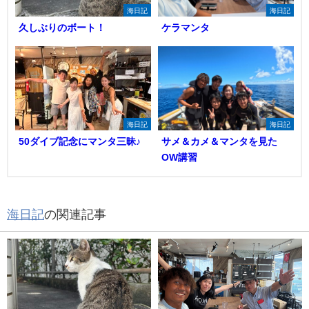
海日記
海日記
久しぶりのボート！
ケラマンタ
海日記
海日記
50ダイブ記念にマンタ三昧♪
サメ＆カメ＆マンタを見た
OW講習
海日記
の関連記事