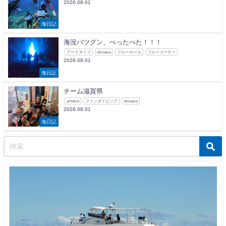
2026.08.01
海日記
海況バツグン、べったべた！！！
アークダイブ
okinawa
ブルーホール
ブルーコーナー
2026.08.01
海日記
チーム滋賀県
arkdive
ファンダイビング
okinawa
2026.08.01
海日記