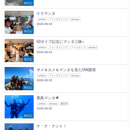
海日記
ケラマンタ
arkdive
ファンダイビング
okinawa
2026.08.03
海日記
50ダイブ記念にマンタ三昧♪
arkdive
ファンダイビング
アークダイブ
okinawa
2026.08.02
海日記
サメ＆カメ＆マンタを見たOW講習
arkdive
ファンダイビング
okinawa
2026.08.02
海日記
黒島マンタ🌟
arkdive
okinawa
慶良間
2026.08.02
海日記
ナ・ナ・ナント！