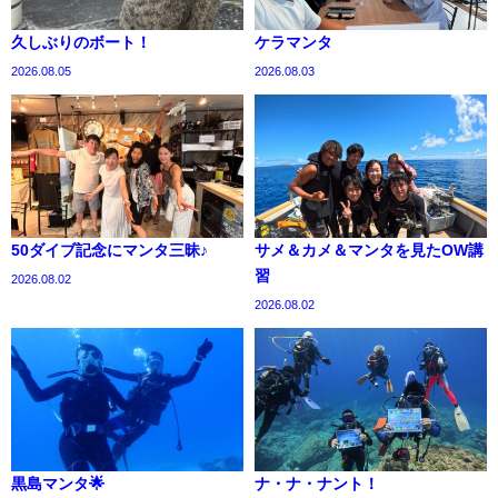
久しぶりのボート！
ケラマンタ
2026.08.05
2026.08.03
50ダイブ記念にマンタ三昧♪
サメ＆カメ＆マンタを見たOW講
習
2026.08.02
2026.08.02
黒島マンタ🌟
ナ・ナ・ナント！