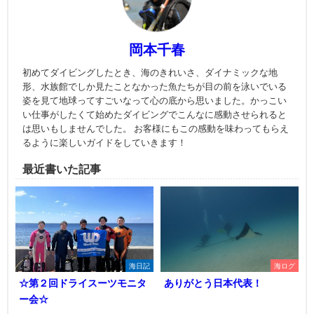
岡本千春
初めてダイビングしたとき、海のきれいさ、ダイナミックな地
形、水族館でしか見たことなかった魚たちが目の前を泳いでいる
姿を見て地球ってすごいなって心の底から思いました。かっこい
い仕事がしたくて始めたダイビングでこんなに感動させられると
は思いもしませんでした。 お客様にもこの感動を味わってもらえ
るように楽しいガイドをしていきます！
最近書いた記事
海日記
海ログ
☆第２回ドライスーツモニタ
ありがとう日本代表！
ー会☆