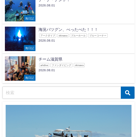
2026.08.01
海日記
海況バツグン、べったべた！！！
アークダイブ
okinawa
ブルーホール
ブルーコーナー
2026.08.01
海日記
チーム滋賀県
arkdive
ファンダイビング
okinawa
2026.08.01
海日記