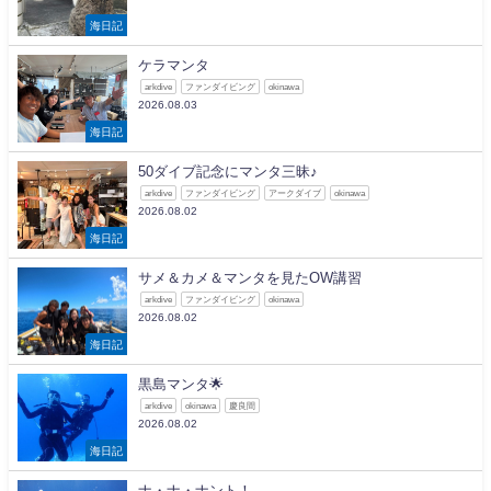
海日記
ケラマンタ
arkdive
ファンダイビング
okinawa
2026.08.03
海日記
50ダイブ記念にマンタ三昧♪
arkdive
ファンダイビング
アークダイブ
okinawa
2026.08.02
海日記
サメ＆カメ＆マンタを見たOW講習
arkdive
ファンダイビング
okinawa
2026.08.02
海日記
黒島マンタ🌟
arkdive
okinawa
慶良間
2026.08.02
海日記
ナ・ナ・ナント！