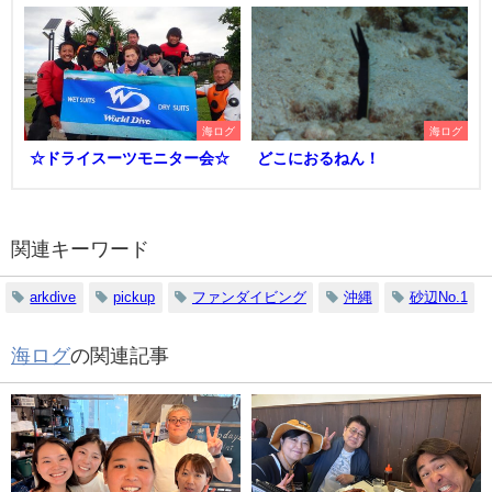
海ログ
海ログ
☆ドライスーツモニター会☆
どこにおるねん！
関連キーワード
arkdive
pickup
ファンダイビング
沖縄
砂辺No.1
海ログ
の関連記事