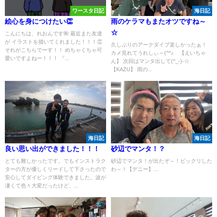
ワースタ日記
海日記
絵心を身につけたい👏
雨のケラマもまたオツですね～
☆
こんにちは、れおんです🌺 最近また友達
が イラストを描いてくれました！！！👏
久しぶりのアークダイブ楽しかったぁ！
それがこちらでーす！！ めちゃくちゃ可
カメ見れてうれしぃ～(^^♪ 【えいちゃ
愛いですよねー！！！ 『...
ん】 次回はマンタ出して(^_-)-☆
【KAZU】 雨の...
海日記
海日記
良い思い出ができました！！！
砂辺でマンタ！？
とても難しかったです。でもインストラク
砂辺でマンタ！が出たぞ～！ビックリした
ターの方が優しくリードして下さったので
わ～！【デニー】...
安心してダイビング体験できました。波が
凄くて色々大変だったけど、...