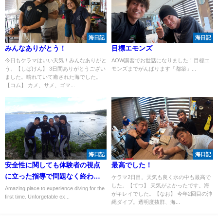
海日記
海日記
みんなありがとう！
目標エモンズ
今日もケラマはいい天気！みんなありがと
AOW講習でお世話になりました！目標エ
う。【しばけん】 3日間ありがとうござい
モンズまでがんばります「都築」...
ました。晴れていて癒された海でした。
【コム】 カメ、サメ、ゴマ...
海日記
海日記
安全性に関しても体験者の視点
最高でした！
に立った指導で問題なく終わる
ケラマ2日目。天気も良く水の中も最高で
した。【てつ】 天気がよかったです。海
ことができました！！
Amazing place to experience diving for the
がキレイでした。【なお】 今年2回目の沖
first time. Unforgetable ex...
縄ダイブ。透明度抜群、海...