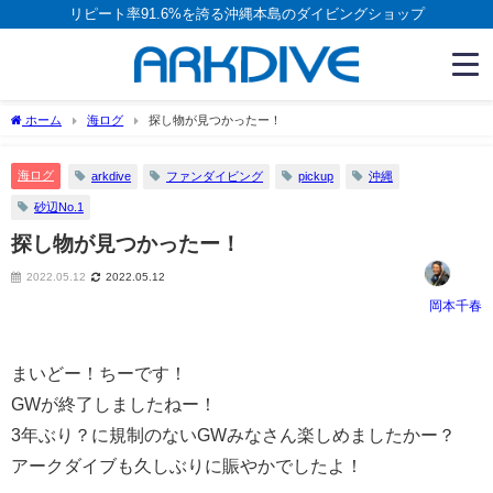
リピート率91.6%を誇る沖縄本島のダイビングショップ
ホーム
海ログ
探し物が見つかったー！
海ログ
arkdive
ファンダイビング
pickup
沖縄
砂辺No.1
探し物が見つかったー！
2022.05.12
2022.05.12
岡本千春
まいどー！ちーです！
GWが終了しましたねー！
3年ぶり？に規制のないGWみなさん楽しめましたかー？
アークダイブも久しぶりに賑やかでしたよ！