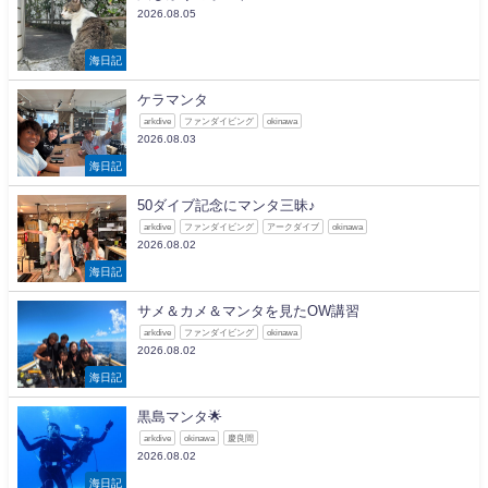
2026.08.05
海日記
ケラマンタ
arkdive
ファンダイビング
okinawa
2026.08.03
海日記
50ダイブ記念にマンタ三昧♪
arkdive
ファンダイビング
アークダイブ
okinawa
2026.08.02
海日記
サメ＆カメ＆マンタを見たOW講習
arkdive
ファンダイビング
okinawa
2026.08.02
海日記
黒島マンタ🌟
arkdive
okinawa
慶良間
2026.08.02
海日記