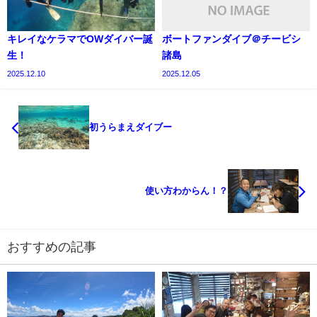
キレイなケラマでOWダイバー誕
ボートファンダイブ＠チービシ
生！
諸島
2025.12.10
2025.12.05
初うらまえダイブー
使い方わからん！？
おすすめの記事