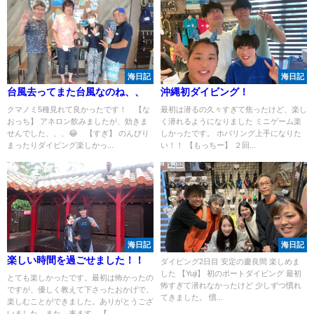
海日記
海日記
台風去ってまた台風なのね、、
沖縄初ダイビング！
クマノミ5種見れて良かったです！ 【な
最初は潜るの久々すぎて焦ったけど、楽し
おっち】 アネロン飲みましたが、効きま
く潜れるようになりました ミニゲーム楽
せんでした、、、😂 【すぎ】 のんびり
しかったです。 ホバリング上手になりた
まったりダイビング楽しかっ...
い！！ 【もっちー】 ２回...
海日記
海日記
楽しい時間を過ごせました！！
ダイビング2日目 安定の慶良間 楽しめま
した 【Yuji】 初のボートダイビング 最初
とても楽しかったです。最初は怖かったの
怖すぎて潜れなかったけど 少しずつ慣れ
ですが、優しく教えて下さったおかげで、
てきました。 慣...
楽しむことができました。ありがとうござ
いました。また、来ます。【...