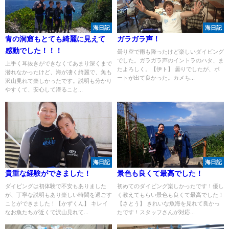
海日記
海日記
青の洞窟もとても綺麗に見えて
ガラガラ声！
感動でした！！！
曇り空で雨も降ったけど楽しいダイビング
でした。ガラガラ声のイントラのハタ、ま
上手く耳抜きができなくてあまり深くまで
たよろしく。【伊ト】 曇りでしたが、ボ
潜れなかったけど、海が凄く綺麗で、魚も
ートが出て良かった。カメち...
沢山見れて楽しかったです。説明も分かり
やすくて、安心して潜ること...
海日記
海日記
貴重な経験ができました！
景色も良くて最高でした！
ダイビングは初体験で不安もありました
初めてのダイビング楽しかったです！優し
が、丁寧な説明もあり楽しい時間を過ごす
く教えてもらい景色も良くて最高でした！
ことができました！【かずくん】 キレイ
【さとう】 きれいな魚海を見れて良かっ
なお魚たちが近くで沢山見れて...
たです！スタッフさんが対応...