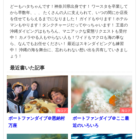
どーもハタちゃんです！神奈川県出身です！ ワースタを卒業して
から早数年、、、 たくさんの人に支えられて、いつの間にか店長
を任せてもらえるまでになりました！ ガイドもやります！ホテル
マンもやります！タンクチャージだってやっちゃいます！ 王道の
沖縄ダイビングはもちろん、マニアックな変態リクエストも受付
中！ カメラやる人もやらない人も！ワイドもマクロも海の事な
ら、なんでもお任せください！ 最近はスキンダイビングも練習
中！ 沖縄の海を舞台に、忘れられない想い出を共有していきまし
ょう！
最近書いた記事
海ログ
海ログ
ボートファンダイブ＠恩納村
ボートファンダイブ＠ここ最
万座
近のいろいろ