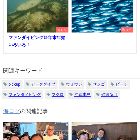
海ログ
海ログ
ファンダイビング＠年末年始
いろいろ！
関連キーワード
pickup
アークダイブ
ウミウシ
サンゴ
ビーチ
ファンダイビング
マクロ
沖縄本島
砂辺No.1
海ログ
の関連記事