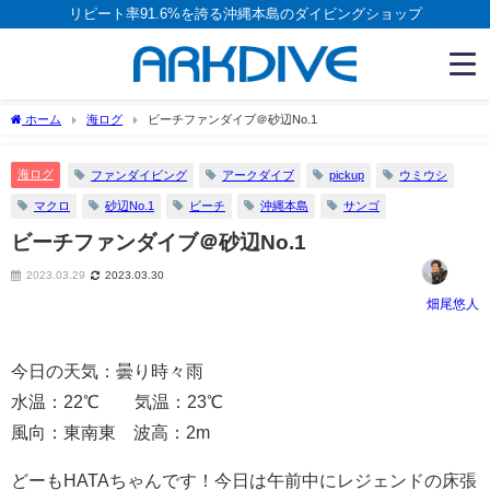
リピート率91.6%を誇る沖縄本島のダイビングショップ
ホーム
海ログ
ビーチファンダイブ＠砂辺No.1
海ログ
ファンダイビング
アークダイブ
pickup
ウミウシ
マクロ
砂辺No.1
ビーチ
沖縄本島
サンゴ
ビーチファンダイブ＠砂辺No.1
2023.03.29
2023.03.30
畑尾悠人
今日の天気：曇り時々雨
水温：22℃ 気温：23℃
風向：東南東 波高：2m
どーもHATAちゃんです！今日は午前中にレジェンドの床張