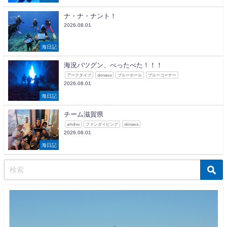
ナ・ナ・ナント！
2026.08.01
海日記
海況バツグン、べったべた！！！
アークダイブ
okinawa
ブルーホール
ブルーコーナー
2026.08.01
海日記
チーム滋賀県
arkdive
ファンダイビング
okinawa
2026.08.01
海日記