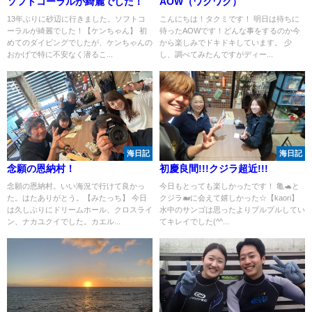
ソフトコーラルが綺麗でした！
AOW（ワクワク）
13年ぶりに砂辺に行きました。ソフトコ
こんにちは！タクミです！ 明日は待ちに
ーラルが綺麗でした！【ケンちゃん】 初
待ったAOWです！どんな事をするのか今
めてのダイビングでしたが、ケンちゃんの
から楽しみでドキドキしています。 少
おかげで特に不安なく潜るこ...
し、調べてみたんですがディー...
海日記
海日記
念願の恩納村！
初慶良間!!!クジラ超近!!!
念願の恩納村。いい海況で行けて良かっ
今日もとっても楽しかったです！ 亀🐢と
た。はたありがとう。【みたっち】 今日
クジラ🐋に会えて嬉しかった☆【kaori】
は久しぶりにドリームホール、クロスライ
水中のサンゴは思ったよりプルプルしてい
ン、ナカユクイでした。カエル...
てキレイでした(^^...