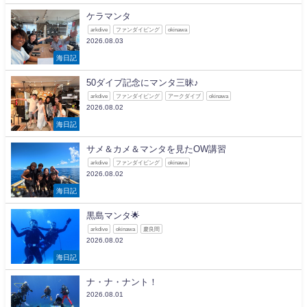
ケラマンタ
arkdive
ファンダイビング
okinawa
2026.08.03
海日記
50ダイブ記念にマンタ三昧♪
arkdive
ファンダイビング
アークダイブ
okinawa
2026.08.02
海日記
サメ＆カメ＆マンタを見たOW講習
arkdive
ファンダイビング
okinawa
2026.08.02
海日記
黒島マンタ🌟
arkdive
okinawa
慶良間
2026.08.02
海日記
ナ・ナ・ナント！
2026.08.01