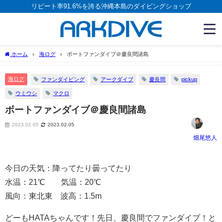
リピート率91.6%を誇る沖縄本島のダイビングショップ
ホーム
海ログ
ボートファンダイブ＠慶良間諸島
海ログ
ファンダイビング
アークダイブ
慶良間
pickup
ウミウシ
マクロ
ボートファンダイブ＠慶良間諸島
2023.02.05
2023.02.05
畑尾悠人
今日の天気：降ってたり曇ってたり
水温：21℃ 気温：20℃
風向：東北東 波高：1.5m
どーもHATAちゃんです！先日、慶良間でファンダイブ！と