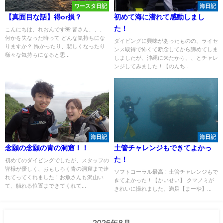
ワースタ日記
海日記
【真面目な話】得or損？
初めて海に潜れて感動しまし
た！
こんにちは、れおんです🌺 皆さん、、、
何かを失なった時って どんな気持ちにな
ダイビングに興味があったものの、ライセ
りますか？ 怖かったり、悲しくなったり
ンス取得で怖くて断念してから諦めてしま
様々な気持ちになると思...
しましたが、沖縄に来たから、、とチャレ
ンジしてみました！【のんち...
海日記
海日記
念願の念願の青の洞窟！！
土管チャレンジもできてよかっ
た！
初めてのダイビングでしたが、スタッフの
皆様が優しく、おもしろく青の洞窟まで連
ソフトコーラル最高！土管チャレンジもで
れてってくれました！お魚さんも沢山い
きてよかった！【かいせい】 クマノミが
て、触れる位置まできてくれて...
きれいに撮れました。満足【まーや】...