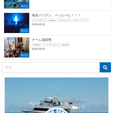
海日記
海況バツグン、べったべた！！！
アークダイブ
okinawa
ブルーホール
ブルーコーナー
2026.08.01
海日記
チーム滋賀県
arkdive
ファンダイビング
okinawa
2026.08.01
海日記