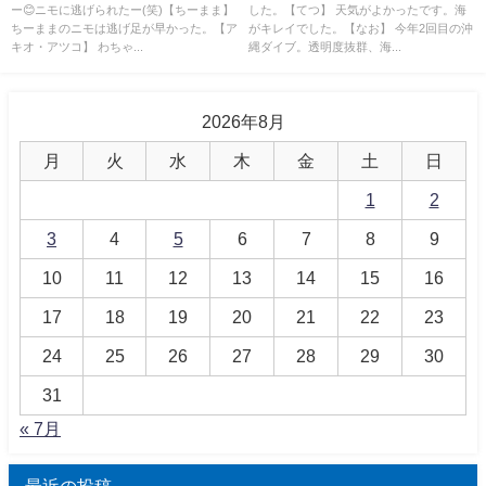
ー😊ニモに逃げられたー(笑)【ちーまま】
した。【てつ】 天気がよかったです。海
ちーままのニモは逃げ足が早かった。【ア
がキレイでした。【なお】 今年2回目の沖
キオ・アツコ】 わちゃ...
縄ダイブ。透明度抜群、海...
2026年8月
月
火
水
木
金
土
日
1
2
3
4
5
6
7
8
9
10
11
12
13
14
15
16
17
18
19
20
21
22
23
24
25
26
27
28
29
30
31
« 7月
最近の投稿