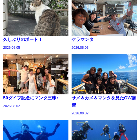
久しぶりのボート！
ケラマンタ
2026.08.05
2026.08.03
50ダイブ記念にマンタ三昧♪
サメ＆カメ＆マンタを見たOW講
習
2026.08.02
2026.08.02