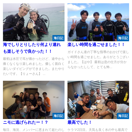
海日記
海日記
海でしりとりしたり何より連れ
楽しい時間を過ごせました！！
も楽しそうで良かった！！
ガイドさん達の丁寧な指導のおかげで楽し
い時間を過ごせました。ありがとうござい
最初は水圧で耳が痛かったけど、途中から
ました。【はや】 最初は息の仕方が分か
痛くなくなり楽しめました。優しく面白く
らなかったしして、とても怖...
楽しいダイビングができました。またやり
たいです。【りょーさん】 ...
海日記
海日記
ニモに逃げられたー！？
最高でした！
毎日、海況、メンバーに恵まれて超たのし
ケラマ2日目。天気も良く水の中も最高で