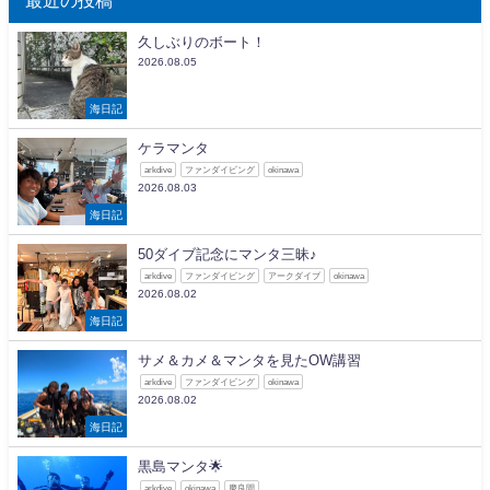
久しぶりのボート！
2026.08.05
海日記
ケラマンタ
arkdive
ファンダイビング
okinawa
2026.08.03
海日記
50ダイブ記念にマンタ三昧♪
arkdive
ファンダイビング
アークダイブ
okinawa
2026.08.02
海日記
サメ＆カメ＆マンタを見たOW講習
arkdive
ファンダイビング
okinawa
2026.08.02
海日記
黒島マンタ🌟
arkdive
okinawa
慶良間