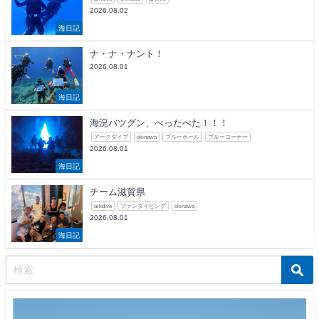
2026.08.02
海日記
ナ・ナ・ナント！
2026.08.01
海日記
海況バツグン、べったべた！！！
アークダイブ
okinawa
ブルーホール
ブルーコーナー
2026.08.01
海日記
チーム滋賀県
arkdive
ファンダイビング
okinawa
2026.08.01
海日記