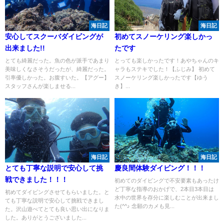
海日記
海日記
安心してスクーバダイビングが
初めてスノーケリング楽しかっ
出来ました!!
たです
とても綺麗だった。魚の色が派手であまり
とっても楽しかったです！あやちゃんのキ
美味しくなさそうだったが、綺麗だった。
ャラもステキでした！【ふじみ】 初めて
引率優しかった。お腹すいた。【アグー】
スノーケリング楽しかったです【ゆう
スタッフさんが楽しませる...
き】...
海日記
海日記
とても丁寧な説明で安心して挑
慶良間体験ダイビング！！！
戦できました！！！
初めてのダイビングで不安要素もあったけ
ど丁寧な指導のおかげで、2本目3本目は
初めてダイビングさせてもらいました。と
水中の世界を存分に楽しむことが出来まし
ても丁寧な説明で安心して挑戦できまし
た(^^♪ 念願のカメも見...
た。沢山遊べてとても良い思い出になりま
した。ありがとうございました...