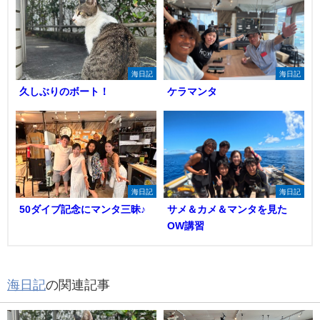
海日記
海日記
久しぶりのボート！
ケラマンタ
海日記
海日記
50ダイブ記念にマンタ三昧♪
サメ＆カメ＆マンタを見た
OW講習
海日記
の関連記事