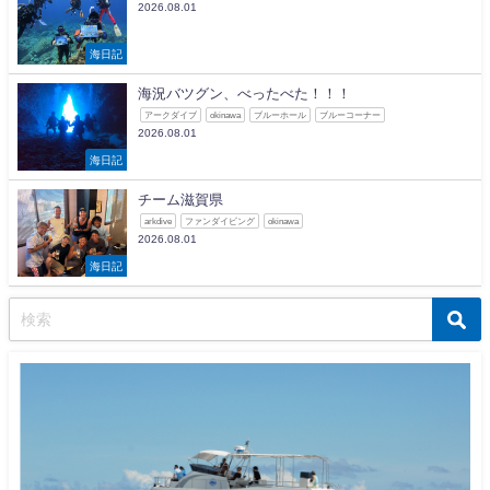
2026.08.01
海日記
海況バツグン、べったべた！！！
アークダイブ
okinawa
ブルーホール
ブルーコーナー
2026.08.01
海日記
チーム滋賀県
arkdive
ファンダイビング
okinawa
2026.08.01
海日記