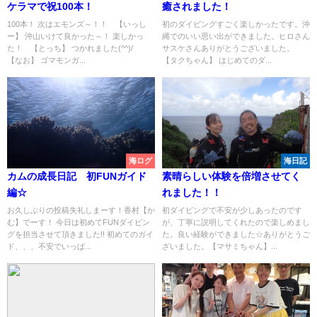
ケラマで祝100本！
癒されました！
100本！ 次はエモンズ～！！ 【いっし
初のダイビングすごく楽しかったです。沖
ー】 沖山いけて良かった～！ 楽しかっ
縄でのいい思い出ができました。ヒロさん
た！ 【とっち】 つかれました(^^)/
サスケさんありがとうございました。
【なお】 ゴマモンガ...
【タクちゃん】 はじめてのダ...
海ログ
海日記
カムの成長日記 初FUNガイド
素晴らしい体験を倍増させてく
編☆
れました！！
お久しぶりの投稿失礼しまーす！香村【か
初ダイビングで不安が少しあったのです
む】でーす！ 今日は初めてFUNダイビン
が、丁寧に説明してくれたので楽しめまし
グを担当させて頂きました!! 初めてのガイ
た。良い経験ができました☆ありがとうご
ド、、、不安でいっぱ...
ざいました。【マサミちゃん】...