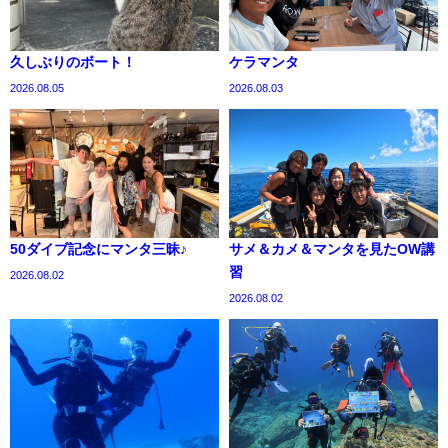
久しぶりのボート！
ケラマンタ
2026.08.05
2026.08.03
50ダイブ記念にマンタ三昧♪
サメ＆カメ＆マンタを見たOW講
習
2026.08.02
2026.08.02