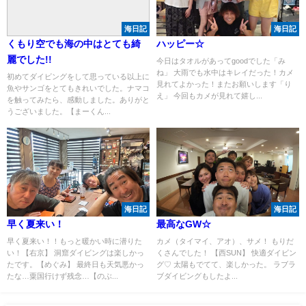
海日記
海日記
くもり空でも海の中はとても綺
ハッピー☆
麗でした!!
今日はタオルがあってgoodでした「み
ね」 大雨でも水中はキレイだった！カメ
初めてダイビングをして思っている以上に
見れてよかった！またお願いします「り
魚やサンゴをとてもきれいでした。ナマコ
え」 今回もカメが見れて嬉し...
を触ってみたら、感動しました。ありがと
うございました。【まーくん...
海日記
海日記
早く夏来い！
最高なGW☆
早く夏来い！！もっと暖かい時に潜りた
カメ（タイマイ、アオ）、サメ！ もりだ
い！【右京】 洞窟ダイビングは楽しかっ
くさんでした！ 【西SUN】 快適ダイビン
たです。【めぐみ】 最終日も天気悪かっ
グ♡ 太陽もでてて、楽しかった。 ラブラ
たな…粟国行けず残念…【のぶ...
ブダイビングもしたよ...