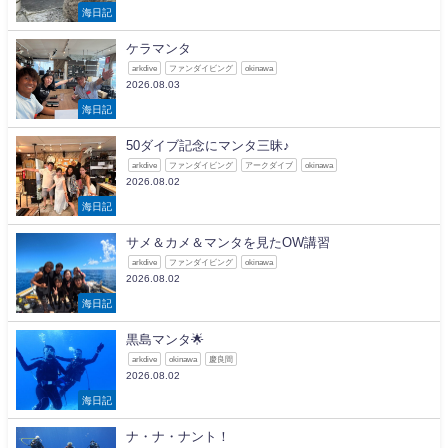
海日記
ケラマンタ
arkdive
ファンダイビング
okinawa
2026.08.03
海日記
50ダイブ記念にマンタ三昧♪
arkdive
ファンダイビング
アークダイブ
okinawa
2026.08.02
海日記
サメ＆カメ＆マンタを見たOW講習
arkdive
ファンダイビング
okinawa
2026.08.02
海日記
黒島マンタ🌟
arkdive
okinawa
慶良間
2026.08.02
海日記
ナ・ナ・ナント！