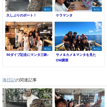
海日記
海日記
久しぶりのボート！
ケラマンタ
海日記
海日記
50ダイブ記念にマンタ三昧♪
サメ＆カメ＆マンタを見た
OW講習
海日記
の関連記事