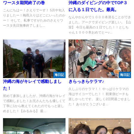
ワースタ期間終了の巻
沖縄のダイビングの中でTOP３
に入る１日でした。最高。
こんにちはー！さえりでーす！ 5月中旬入
りましたー！梅雨入りはどこにいったのか
なんやかんやで１０００本潜ることができ
ー！ そして、私事ですがたみのさえりワ
ました。アークでダイビング楽しい。【山
ースタ先日無事終了しまし...
室】 今日も最高の１日でした！！としち
ゃん１０００本おめでとー♪...
海日記
海日記
沖縄の海がキレイで感動しまし
きらっきらケラマ♪
た！
久しぶりのケラマ！！ やっぱりケラマの
海はサイコーでした！！ 初東側ビーチも
初めて参加しましたが、沖縄の海がキレイ
楽しかったです。 楽しく2日間過ごせまし
で感動しました！お兄さんたちも優しくて
た！ ありがとうございま...
丁寧に1から教えてくれたのでもっと楽し
めました！【みるみる】 最...