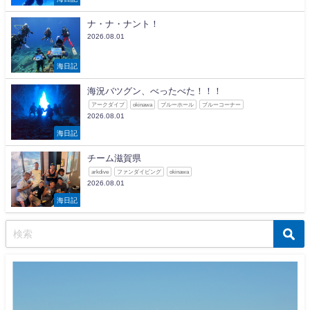
ナ・ナ・ナント！
2026.08.01
海日記
海況バツグン、べったべた！！！
アークダイブ
okinawa
ブルーホール
ブルーコーナー
2026.08.01
海日記
チーム滋賀県
arkdive
ファンダイビング
okinawa
2026.08.01
海日記