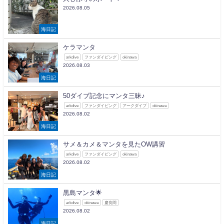
2026.08.05
海日記
ケラマンタ
arkdive
ファンダイビング
okinawa
2026.08.03
海日記
50ダイブ記念にマンタ三昧♪
arkdive
ファンダイビング
アークダイブ
okinawa
2026.08.02
海日記
サメ＆カメ＆マンタを見たOW講習
arkdive
ファンダイビング
okinawa
2026.08.02
海日記
黒島マンタ🌟
arkdive
okinawa
慶良間
2026.08.02
海日記