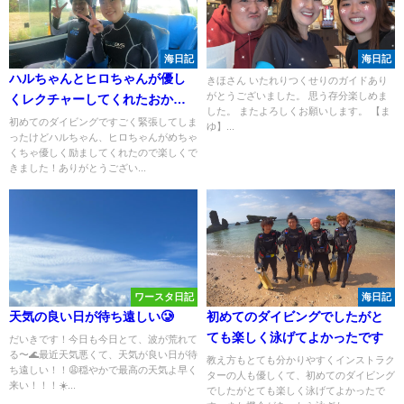
海日記
海日記
ハルちゃんとヒロちゃんが優し
きほさん いたれりつくせりのガイドあり
がとうございました。 思う存分楽しめま
くレクチャーしてくれたおかげ
した。 またよろしくお願いします。 【ま
で楽しくダイビングできまし
初めてのダイビングですごく緊張してしま
ゆ】...
ったけどハルちゃん、ヒロちゃんがめちゃ
た！
くちゃ優しく励ましてくれたので楽しくで
きました！ありがとうござい...
ワースタ日記
海日記
天気の良い日が待ち遠しい🥲
初めてのダイビングでしたがと
ても楽しく泳げてよかったです
だいきです！今日も今日とて、波が荒れて
る〜🌊最近天気悪くて、天気が良い日が待
教え方もとても分かりやすくインストラク
ち遠しい！！😩穏やかで最高の天気よ早く
ターの人も優しくて、初めてのダイビング
来い！！！☀️...
でしたがとても楽しく泳げてよかったで