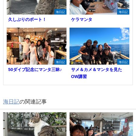
海日記
海日記
久しぶりのボート！
ケラマンタ
海日記
海日記
50ダイブ記念にマンタ三昧♪
サメ＆カメ＆マンタを見た
OW講習
海日記
の関連記事