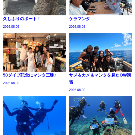
久しぶりのボート！
ケラマンタ
2026.08.05
2026.08.03
50ダイブ記念にマンタ三昧♪
サメ＆カメ＆マンタを見たOW講
習
2026.08.02
2026.08.02