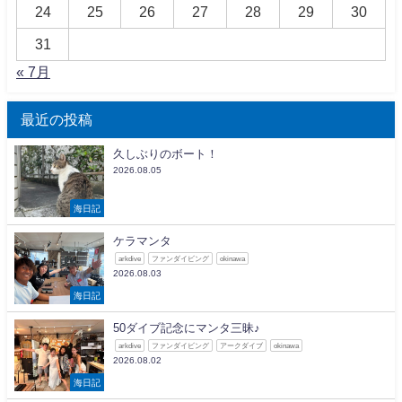
24
25
26
27
28
29
30
31
« 7月
最近の投稿
久しぶりのボート！
2026.08.05
海日記
ケラマンタ
arkdive
ファンダイビング
okinawa
2026.08.03
海日記
50ダイブ記念にマンタ三昧♪
arkdive
ファンダイビング
アークダイブ
okinawa
2026.08.02
海日記