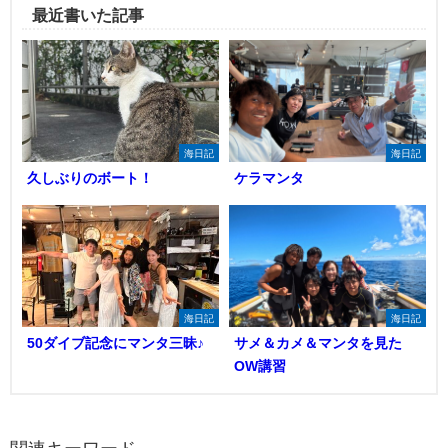
最近書いた記事
海日記
海日記
久しぶりのボート！
ケラマンタ
海日記
海日記
50ダイブ記念にマンタ三昧♪
サメ＆カメ＆マンタを見た
OW講習