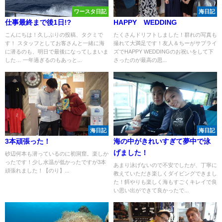
ワースタ日記
海日記
仕事最終まで後1日!?
HAPPY WEDDING
こんにちは！久しぶりの投稿、タクミで
たくさんドリフトしました！群れの写真も
す！ スタッフとしてお客さんと一緒に海
撮れて大満足です！友人＆ちーがサプライ
に潜るのも、明日で最後になってしまいま
ズでHAPPY WEDDINGのお祝いをして下
した… 一年過ぎるのもあっと...
さったのが最高の思...
海日記
海日記
3本頑張った！
海の中がきれいすぎて夢中で泳
げました！
砂辺何本も潜っているのに初洞窟。楽しか
ったです！少し水温が低かったですが3本
あまり泳げないので不安でしたが、丁寧に
頑張れました！【のり】...
教えていただき楽しくダイビングできまし
た！餌やりも楽しく海もすごくキレイで良
い思い出ができて良かったで...