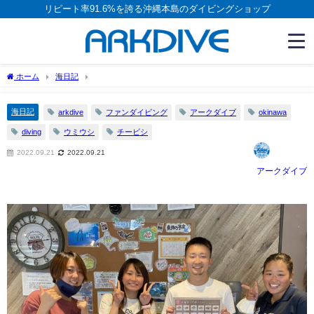
リピート率91.6%を誇る沖縄本島のダイビングショップ
ホーム
海日記
海日記
arkdive
ファンダイビング
アークダイブ
okinawa
diving
ウミウシ
チービシ
2022.09.21
2022.09.21
アークダイブ