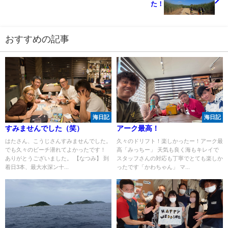
た！
おすすめの記事
海日記
海日記
すみませんでした（笑）
アーク最高！
はたさん、こうじさんすみませんでした。
久々のドリフト！楽しかったー！アーク最
でも久々のビーチ潜れてよかったです！
高「みっちー」 天気も良く海もキレイで
ありがとうございました。 【なつみ】 到
スタッフさんの対応も丁寧でとても楽しか
着日3本、最大水深ン十...
ったです「かわちゃん」 マ...