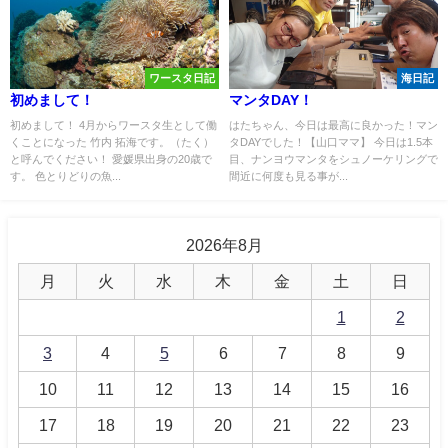
ワースタ日記
海日記
初めまして！
マンタDAY！
初めまして！ 4月からワースタ生として働
はたちゃん、今日は最高に良かった！マン
くことになった 竹内 拓海です。（たく）
タDAYでした！【山口ママ】 今日は1.5本
と呼んでください！ 愛媛県出身の20歳で
目、ナンヨウマンタをシュノーケリングで
す。 色とりどりの魚...
間近に何度も見る事が...
2026年8月
月
火
水
木
金
土
日
1
2
3
4
5
6
7
8
9
10
11
12
13
14
15
16
17
18
19
20
21
22
23