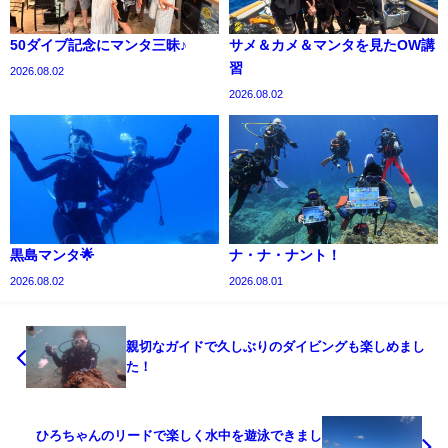
50ダイブ記念にマンタ三昧♪
サメ＆カメ＆マンタを見たOW講
習
2026.08.02
2026.08.02
黒島マンタ🌟
ナ・ナ・ナント！
2026.08.02
2026.08.01
親切なガイドで久しぶりのダイビングも楽しめまし
た！
ひろちゃんのリードで楽しく水中を遊泳できまし