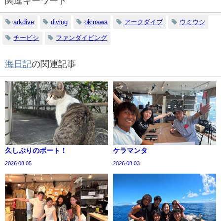
関連キーワード
arkdive
diving
okinawa
アークダイブ
ウミウシ
チービシ
ファンダイビング
海日記
の関連記事
久しぶりのボート！
ケラマンタ
2026.08.05
2026.08.03