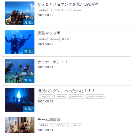
サメ＆カメ＆マンタを見たOW講習
arkdive
ファンダイビング
okinawa
2026.08.02
海日記
黒島マンタ🌟
arkdive
okinawa
慶良間
2026.08.02
海日記
ナ・ナ・ナント！
2026.08.01
海日記
海況バツグン、べったべた！！！
アークダイブ
okinawa
ブルーホール
ブルーコーナー
2026.08.01
海日記
チーム滋賀県
arkdive
ファンダイビング
okinawa
2026.08.01