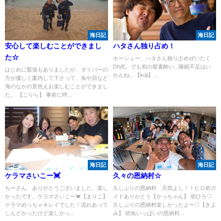
海日記
海日記
安心して楽しむことができまし
ハタさん独り占め！
た☆
ホーシュー、ハタさん独り占めぜいたく
DIVE。でも初の窒素酔い...睡眠不足はい
はじめに緊張もありましたが、ダイバーの
かんね。【koji】...
方が優しく案内して下さって、魚や貝など
海のなかの景色えお楽しむことができまし
た。 【ごりら】 事前に呼...
海日記
海日記
ケラマさいこー💓
久々の恩納村☆
ちーさん、ありがとうございました。楽し
久しぶりの恩納村、天気よし！！ヒロ初ガ
かったです。ケラマさいこー💓【まりこ】
イドありがとう【かっちゃん】 初ひろ♡
ケラマめっちゃキレイでした！流れあって
久しぶりの恩納村楽しかったよー♡【きよ
しんどかったけど楽しかっ...
み】 幼魚いっぱいの恩納村...