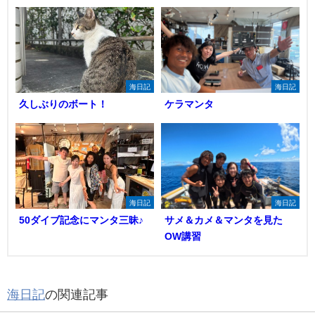
海日記
海日記
久しぶりのボート！
ケラマンタ
海日記
海日記
50ダイブ記念にマンタ三昧♪
サメ＆カメ＆マンタを見た
OW講習
海日記
の関連記事