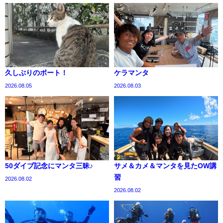
久しぶりのボート！
ケラマンタ
2026.08.05
2026.08.03
50ダイブ記念にマンタ三昧♪
サメ＆カメ＆マンタを見たOW講
習
2026.08.02
2026.08.02