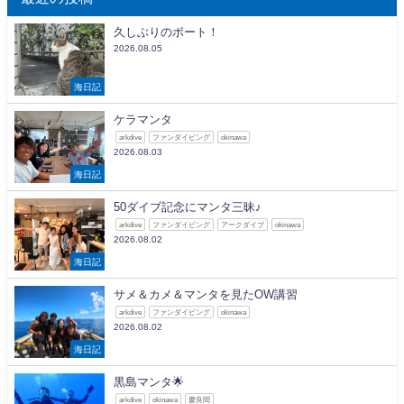
久しぶりのボート！
2026.08.05
海日記
ケラマンタ
arkdive
ファンダイビング
okinawa
2026.08.03
海日記
50ダイブ記念にマンタ三昧♪
arkdive
ファンダイビング
アークダイブ
okinawa
2026.08.02
海日記
サメ＆カメ＆マンタを見たOW講習
arkdive
ファンダイビング
okinawa
2026.08.02
海日記
黒島マンタ🌟
arkdive
okinawa
慶良間