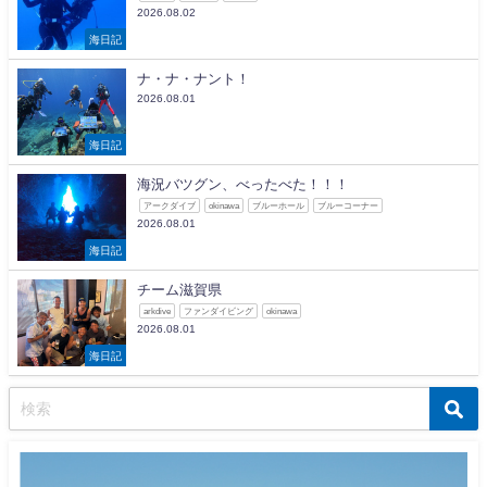
2026.08.02
海日記
ナ・ナ・ナント！
2026.08.01
海日記
海況バツグン、べったべた！！！
アークダイブ
okinawa
ブルーホール
ブルーコーナー
2026.08.01
海日記
チーム滋賀県
arkdive
ファンダイビング
okinawa
2026.08.01
海日記