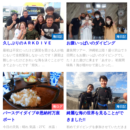
海日記
海日記
久しぶりのＡＲＫＤＩＶＥ
お腹いっぱいのダイビング
最初は不安だったけど講習を受ける人が他
慶良間ツアー、沖縄初上陸！盛り沢山で３
にもいて全然緊張しなかったです！講習は
日間ともお腹いっぱいのダイビングでし
難しかったけどきれいな海を泳ぐことがで
た！また遊びに来ます「あすか」 初座間
きてよかったです「煌矢」 ...
味島！海が穏やかで楽しかった...
海ログ
海日記
バースデイダイブ＠恩納村万座
綺麗な海の世界を見ることがで
ボート
きました!!
今日の天気：晴れ 気温：27℃ 水温：
初めてダイビングを参加させていただきま