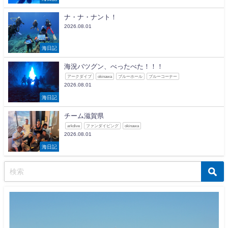
ナ・ナ・ナント！
2026.08.01
海日記
海況バツグン、べったべた！！！
アークダイブ
okinawa
ブルーホール
ブルーコーナー
2026.08.01
海日記
チーム滋賀県
arkdive
ファンダイビング
okinawa
2026.08.01
海日記