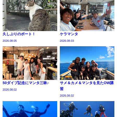
久しぶりのボート！
ケラマンタ
2026.08.05
2026.08.03
50ダイブ記念にマンタ三昧♪
サメ＆カメ＆マンタを見たOW講
習
2026.08.02
2026.08.02