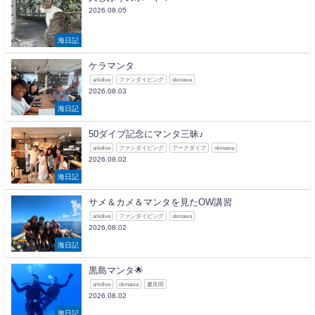
2026.08.05
海日記
ケラマンタ
arkdive
ファンダイビング
okinawa
2026.08.03
海日記
50ダイブ記念にマンタ三昧♪
arkdive
ファンダイビング
アークダイブ
okinawa
2026.08.02
海日記
サメ＆カメ＆マンタを見たOW講習
arkdive
ファンダイビング
okinawa
2026.08.02
海日記
黒島マンタ🌟
arkdive
okinawa
慶良間
2026.08.02
海日記