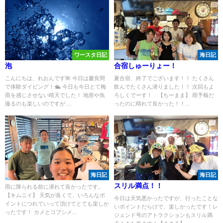
ワースタ日記
海日記
泡
合宿しゅーりょー！
こんにちは、れおんです🌺 今日は慶良間
夏合宿、終了でございます！！ たくさん
で体験ダイビング！🛳️ 今日も今日とて梅
飲んでたくさん潜りました！！ 次回もよ
雨を感じさせない晴天でした！ 地形や魚
ろしくでーす！ 【ちーまま】 雨予報だ
撮るのも楽しいのですが ...
ったのに晴れて良かった！！...
海日記
海日記
スリル満点！！
雨に降られる前に潜れて良かったです。
【キムニイ】 天気が良くて、いろんなポ
今日は天気悪かったですが、行ったことな
イントにつれていって頂けてとても楽しか
いポイントだらけで、楽しかったです！レ
ったです！ カメとコブシメ...
ジェンド号のアトラクションもスリル満