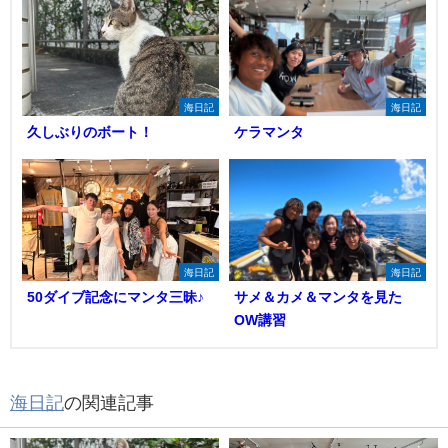
海日記
海日記
久しぶりのボート！
ケラマンタ
海日記
海日記
50ダイブ記念にマンタ三昧♪
サメ＆カメ＆マンタを見た
OW講習
海日記
の関連記事