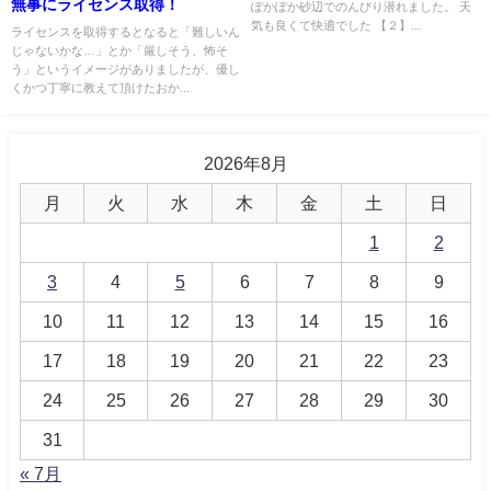
無事にライセンス取得！
ぽかぽか砂辺でのんびり潜れました。 天
気も良くて快適でした 【２】...
ライセンスを取得するとなると「難しいん
じゃないかな…」とか「厳しそう、怖そ
う」というイメージがありましたが、優し
くかつ丁寧に教えて頂けたおか...
2026年8月
月
火
水
木
金
土
日
1
2
3
4
5
6
7
8
9
10
11
12
13
14
15
16
17
18
19
20
21
22
23
24
25
26
27
28
29
30
31
« 7月