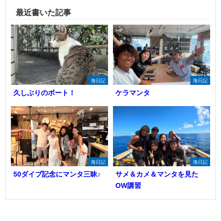
最近書いた記事
海日記
海日記
久しぶりのボート！
ケラマンタ
海日記
海日記
50ダイブ記念にマンタ三昧♪
サメ＆カメ＆マンタを見た
OW講習