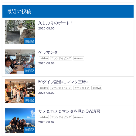
最近の投稿
久しぶりのボート！
2026.08.05
海日記
ケラマンタ
arkdive
ファンダイビング
okinawa
2026.08.03
海日記
50ダイブ記念にマンタ三昧♪
arkdive
ファンダイビング
アークダイブ
okinawa
2026.08.02
海日記
サメ＆カメ＆マンタを見たOW講習
arkdive
ファンダイビング
okinawa
2026.08.02
海日記