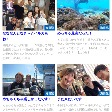
海日記
海日記
なななんとなき～☆イルカも
めっちゃ最高だった！
ね！
とても楽しかったです！餌をあげるときに
大きい魚が少し怖かったです(笑)本当にあ
沖縄ダイビング2日目！！ 3本潜って3本と
りがとうございました！【あみ】 かっち
も最高でした！ 今日が誕生日で、良い海
ゃん大好き！！【たつみ】...
の景色が見れると良いなと思っていたら、
想像以上の美しい景色...
海日記
海日記
めちゃくちゃ楽しかったです！
また来たいです
めちゃくちゃ楽しかったです！インストラ
今回は八月に続いて二回目のダイビングで
クターがとてもフレンドリーでそれも楽し
したが、初めてと同様に恐怖でした。初日