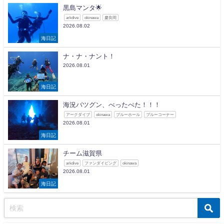
黒島マンタ🌟
arkdive
okinawa
慶良間
2026.08.02
海日記
ナ・ナ・ナント！
2026.08.01
海日記
海況バツグン、べったべた！！！
アークダイブ
okinawa
ブルーホール
ブルーコーナー
2026.08.01
海日記
チーム滋賀県
arkdive
ファンダイビング
okinawa
2026.08.01
海日記