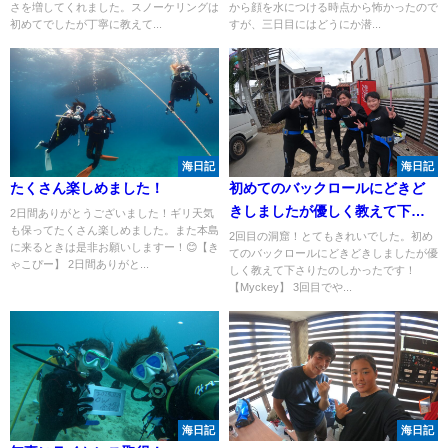
さを増してくれました。スノーケリングは
から顔を水につける時点から怖かったので
初めてでしたが丁寧に教えて...
すが、三日目にはどうにか潜...
海日記
海日記
たくさん楽しめました！
初めてのバックロールにどきど
きしましたが優しく教えて下さ
2日間ありがとうございました！ギリ天気
も保ってたくさん楽しめました。また本島
りたのしかったです！
2回目の洞窟！とてもきれいでした。初め
に来るときは是非お願いしますー！😊【き
てのバックロールにどきどきしましたが優
ゃこぴー】 2日間ありがと...
しく教えて下さりたのしかったです！
【Myckey】 3回目でや...
海日記
海日記