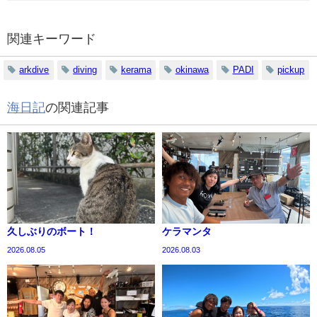
関連キーワード
arkdive
diving
kerama
okinawa
PADI
pickup
海日記
の関連記事
久しぶりのボート！
ケラマンタ
2026.08.05
2026.08.03