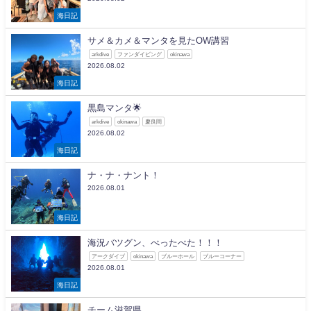
海日記
サメ＆カメ＆マンタを見たOW講習
arkdive
ファンダイビング
okinawa
2026.08.02
海日記
黒島マンタ🌟
arkdive
okinawa
慶良間
2026.08.02
海日記
ナ・ナ・ナント！
2026.08.01
海日記
海況バツグン、べったべた！！！
アークダイブ
okinawa
ブルーホール
ブルーコーナー
2026.08.01
海日記
チーム滋賀県