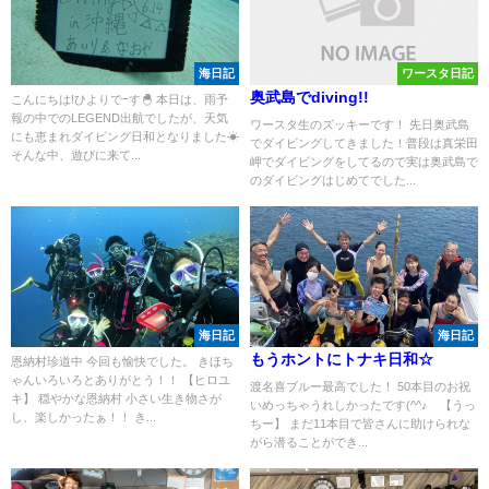
海日記
ワースタ日記
奥武島でdiving!!
こんにちは!ひよりでｰす🐣 本日は、雨予
報の中でのLEGEND出航でしたが、天気
ワースタ生のズッキーです！ 先日奥武島
にも恵まれダイビング日和となりました☀
でダイビングしてきました！普段は真栄田
そんな中、遊びに来て...
岬でダイビングをしてるので実は奥武島で
のダイビングはじめてでした...
海日記
海日記
もうホントにトナキ日和☆
恩納村珍道中 今回も愉快でした。 きほち
ゃんいろいろとありがとう！！ 【ヒロユ
渡名喜ブルー最高でした！ 50本目のお祝
キ】 穏やかな恩納村 小さい生き物さが
いめっちゃうれしかったです(^^♪ 【うっ
し、楽しかったぁ！！ き...
ちー】 まだ11本目で皆さんに助けられな
がら潜ることができ...