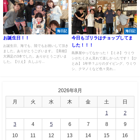
海日記
海日記
お誕生日！！
今日もゴリラはチョップしてま
した！！！
お誕生日、海でも、陸でもお祝いして頂き
ました。ありがとうございます。【美穂】
島豚屋やってなかった！【ミネ】 ウミウ
大満足の3本でした。ありがとうございま
シがたくさん見れて楽しかったです！【ひ
した。【りえ】 久しぶり...
とみ】 1年半？ぶりのダイビング、ウミウ
シ、クマノミなど色々見れ...
2026年8月
月
火
水
木
金
土
日
1
2
3
4
5
6
7
8
9
10
11
12
13
14
15
16