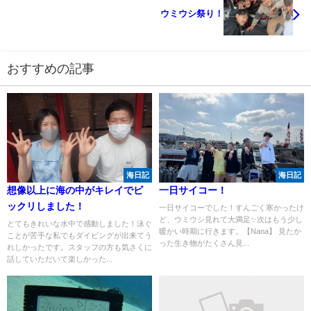
ウミウシ祭り！
おすすめの記事
海日記
海日記
想像以上に海の中がキレイでビ
一日サイコー！
ックリしました！
一日サイコーでした！すんごく寒かったけ
ど、ウミウシ見れて大満足✨次はもう少し
とてもきれいな水中で感動しました！泳ぐ
暖かい時期に行きます。【Nana】 見たか
ことが苦手な私でもダイビングが出来てう
った生き物がたくさん見...
れしかったです。スタッフの方も気さくに
話していただいて楽しかった...