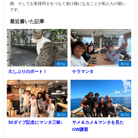
縄、そしてお客様同士をつなぐ架け橋になることが私たちの願い
です。
最近書いた記事
海日記
海日記
久しぶりのボート！
ケラマンタ
海日記
海日記
50ダイブ記念にマンタ三昧♪
サメ＆カメ＆マンタを見た
OW講習