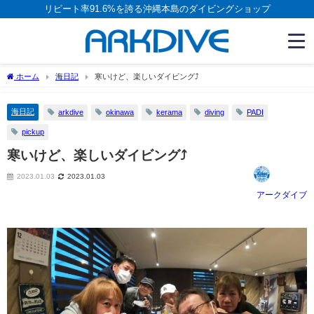
リピート率91.6%を誇る沖縄本島のダイビングショップ
ホーム
海日記
寒いけど、楽しいダイビング⤴
海日記
arkdive
okinawa
kerama
diving
PADI
pickup
寒いけど、楽しいダイビング⤴
2023.01.03
2023.01.03
アークダイブ