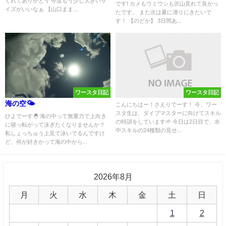
くれてありがとう 今度もう少し大きいサ
です! カメもウミウシも沢山見れて良かっ
イズがいいなぁ 【山口まま...
たです。 また次は夏に潜りにきたいで
す！ 【のどか】 3日間あ...
ワースタ日記
ワースタ日記
海の空🌤️
こんにちはー！さえりでーす！ 今、ワー
スタ生は、ダイブマスターに向けてスキル
ひよでーす🐣 海の中って無重力で上向き
の特訓をしています🌱 今日は2日目で、水
に寝っ転がって泳ぎたくなりませんか？
中スキルの24種類の見せ...
私しょっちゅう上見て泳いでるんですけ
ど、何が好きかって海の中から...
2026年8月
月
火
水
木
金
土
日
1
2