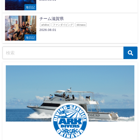
海日記
チーム滋賀県
arkdive
ファンダイビング
okinawa
2026.08.01
海日記