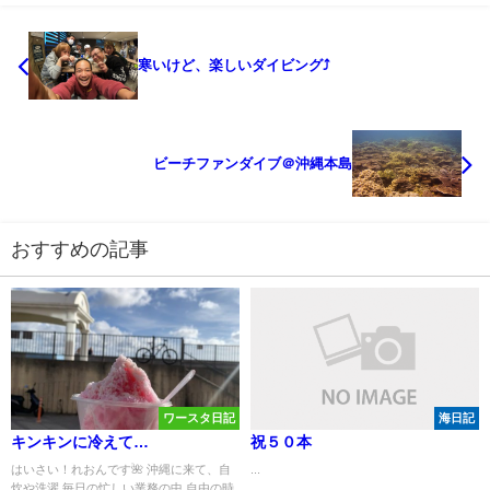
寒いけど、楽しいダイビング⤴
ビーチファンダイブ＠沖縄本島
おすすめの記事
ワースタ日記
海日記
キンキンに冷えて…
祝５０本
はいさい！れおんです🌺 沖縄に来て、自
...
炊や洗濯 毎日の忙しい業務の中 自由の時