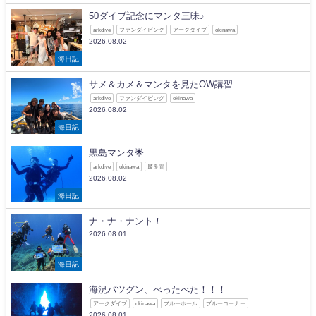
50ダイブ記念にマンタ三昧♪
arkdive
ファンダイビング
アークダイブ
okinawa
2026.08.02
海日記
サメ＆カメ＆マンタを見たOW講習
arkdive
ファンダイビング
okinawa
2026.08.02
海日記
黒島マンタ🌟
arkdive
okinawa
慶良間
2026.08.02
海日記
ナ・ナ・ナント！
2026.08.01
海日記
海況バツグン、べったべた！！！
アークダイブ
okinawa
ブルーホール
ブルーコーナー
2026.08.01