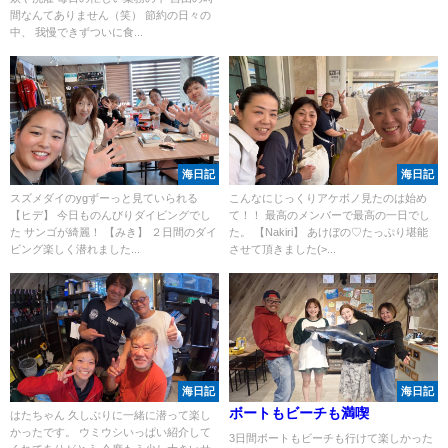
間なんてありません（笑） 節約の日々の
中、 我慢できずついに食...
海日記
海日記
スズメダイのygずーっと見ていられる
こんなにじっくりアケボノ見たのは始め
【ヒデ】 今日ものんびりダイビングでし
て！！ 最高のメンバーで最高の一日でし
た サンゴが綺麗！ 【みき】 ２日間のダイ
た。 【Nakiri】 あけぼの♡たっぷり堪能
ビング楽しく潜れました...
させて頂きました(>...
海日記
海日記
ボートもビーチも満喫
はたちゃん 久しぶりに一緒に潜って楽し
かったです。 ウミウシいっぱい紹介して
3日間ボートもビーチも行けて楽しかった