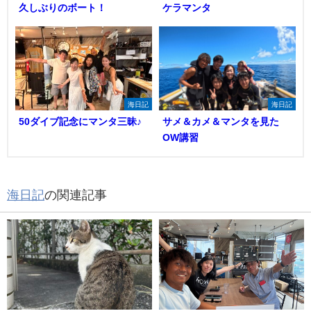
久しぶりのボート！
ケラマンタ
海日記
海日記
50ダイブ記念にマンタ三昧♪
サメ＆カメ＆マンタを見た
OW講習
海日記
の関連記事