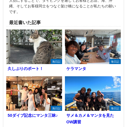
大切にすることで、ダイビングを通してお客様とお店、海、沖
縄、そしてお客様同士をつなぐ架け橋になることが私たちの願い
です。
最近書いた記事
海日記
海日記
久しぶりのボート！
ケラマンタ
海日記
海日記
50ダイブ記念にマンタ三昧♪
サメ＆カメ＆マンタを見た
OW講習