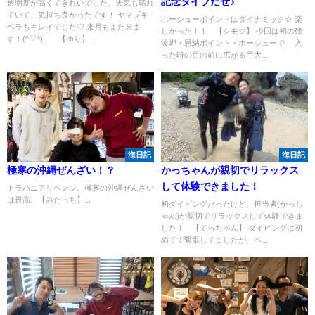
記念ダイブだぜ♪
透明度が高くてきれいでした。天気も晴れ
ていて、気持ち良かったです！ ヤマブキ
ホーシューポイントはダイナミック☆ 楽
ベラもキレイでした♡ 来月もまた来ま
しかった！！ 【シモジ】 今回は初の残
す！(^▽^) 【ゆり】...
波岬・恩納ポイント・ホーシューで、 入
った時の目の前に広がる巨大...
海日記
海日記
極寒の沖縄ぜんざい！？
かっちゃんが親切でリラックス
して体験できました！
トラパニアリベンジ。極寒の沖縄ぜんざい
は最高。【みたっち】...
初ダイビングだったけど、担当者(かっち
ゃん)が親切でリラックスして体験できま
した！！【てっちゃん】 ダイビングは初
めてで緊張してましたが、ペ...