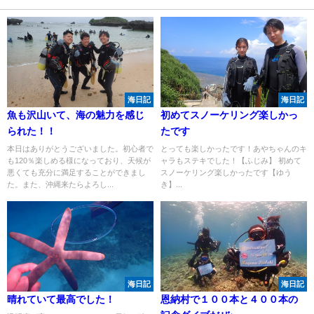
海日記
海日記
魚も沢山いて、海の魅力を感じ
初めてスノーケリング楽しかっ
られた！！
たです
本日はありがとうございました。初心者で
とっても楽しかったです！あやちゃんのキ
も120％楽しめる様になっており、天候が
ャラもステキでした！【ふじみ】 初めて
悪くても充分に満足することができまし
スノーケリング楽しかったです【ゆう
た。また、沖縄来たらよろし...
き】...
海日記
海日記
晴れていて最高でした！
恩納村で１００本と４００本の