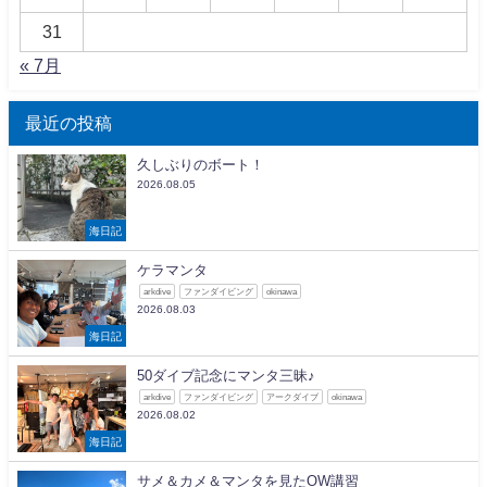
31
« 7月
最近の投稿
久しぶりのボート！
2026.08.05
海日記
ケラマンタ
arkdive
ファンダイビング
okinawa
2026.08.03
海日記
50ダイブ記念にマンタ三昧♪
arkdive
ファンダイビング
アークダイブ
okinawa
2026.08.02
海日記
サメ＆カメ＆マンタを見たOW講習