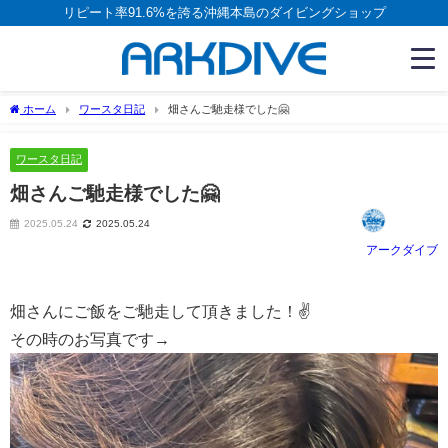
リピート率91.6%を誇る沖縄本島のダイビングショップ
ホーム
ワースタ日記
畑さんご馳走様でした🤗
ワースタ日記
畑さんご馳走様でした🤗
2025.05.24
2025.05.24
アークダイブ
畑さんにご飯をご馳走して頂きました！✌️
その時のお写真です→