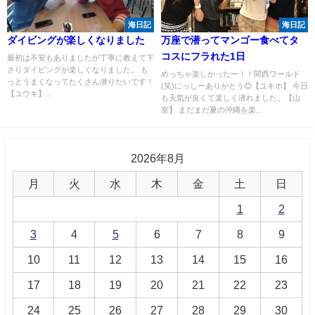
海日記
海日記
ダイビングが楽しくなりました
万座で潜ってマンゴー食べてタ
コスにフラれた1日
最初は不安もありましたが丁寧に教えて下
さりダイビングが楽しくなりました。 も
めっちゃ楽しかったー！！関西ワールド
っとうまくなってたくさん潜りたいです！
(笑)にっしーありがとう😊【ユキホ】 今日
【ユウキ】...
も天気が良くて楽しく潜れました。【山
室】 まだまだ夏の沖縄を楽...
2026年8月
月
火
水
木
金
土
日
1
2
3
4
5
6
7
8
9
10
11
12
13
14
15
16
17
18
19
20
21
22
23
24
25
26
27
28
29
30