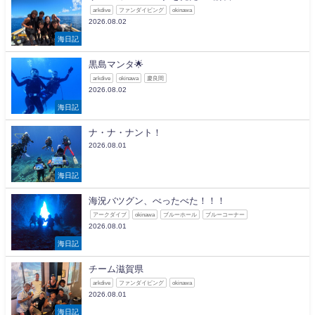
arkdive
ファンダイビング
okinawa
2026.08.02
海日記
黒島マンタ🌟
arkdive
okinawa
慶良間
2026.08.02
海日記
ナ・ナ・ナント！
2026.08.01
海日記
海況バツグン、べったべた！！！
アークダイブ
okinawa
ブルーホール
ブルーコーナー
2026.08.01
海日記
チーム滋賀県
arkdive
ファンダイビング
okinawa
2026.08.01
海日記