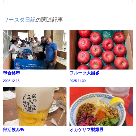
ワースタ日記
の関連記事
🌸合格🌸
フルーツ大国🍎
2025.12.13
2025.11.30
部活飲み🍻
オカゲサマ製麺🍜