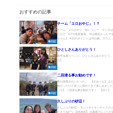
おすすめの記事
チーム「エロおやじ」！？
チーム「エロおやじ」byにっしー マンタ
たけど、GTや魚群最高。沖山礁良かったで
ちゃん】 今日のポイントは沖山礁。ロウニ..
海日記
ひとしさんありがとう！
来年塩屋リベンジ。ひとしさんありがとう。
ち】...
海日記
二回潜る事お勧めです！
青の洞窟きれいだった。 【すみっち】 は
怖かったけど徐々に慣れてきて楽しめました
っち】 二回潜る事お勧めです！ 【ゆう】 ..
海日記
久しぶりの砂辺！
久しぶりの砂辺！ モンツキとキンチャクガ
てきてね(^^♪ 【AKANE】 台風後でにごり