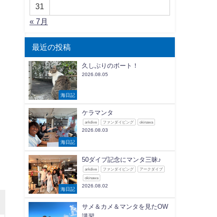
31
« 7月
最近の投稿
久しぶりのボート！
2026.08.05
海日記
ケラマンタ
arkdive
ファンダイビング
okinawa
2026.08.03
海日記
50ダイブ記念にマンタ三昧♪
arkdive
ファンダイビング
アークダイブ
okinawa
2026.08.02
海日記
サメ＆カメ＆マンタを見たOW
講習