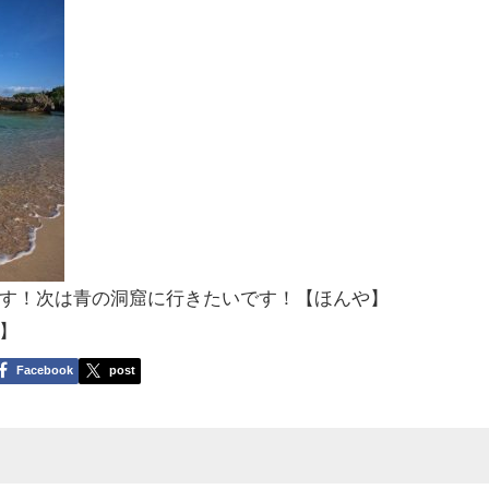
す！次は青の洞窟に行きたいです！【ほんや】
】
Facebook
post