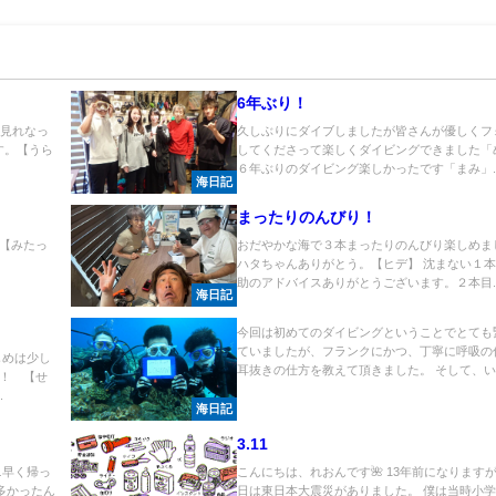
6年ぶり！
は見れなっ
久しぶりにダイブしましたが皆さんが優しくフ
す。【うら
してくださって楽しくダイビングできました「
.
６年ぶりのダイビング楽しかったです「まみ」..
海日記
まったりのんびり！
【みたっ
おだやかな海で３本まったりのんびり楽しめま
ハタちゃんありがとう。【ヒデ】 沈まない１
助のアドバイスありがとうございます。２本目..
海日記
今回は初めてのダイビングということでとても
ていましたが、フランクにかつ、丁寧に呼吸の
じめは少し
耳抜きの仕方を教えて頂きました。 そして、い..
！ 【せ
.
海日記
3.11
ニ早く帰っ
こんにちは、れおんです🌺 13年前になりますが 
が多かったん
日は東日本大震災がありました。 僕は当時小学