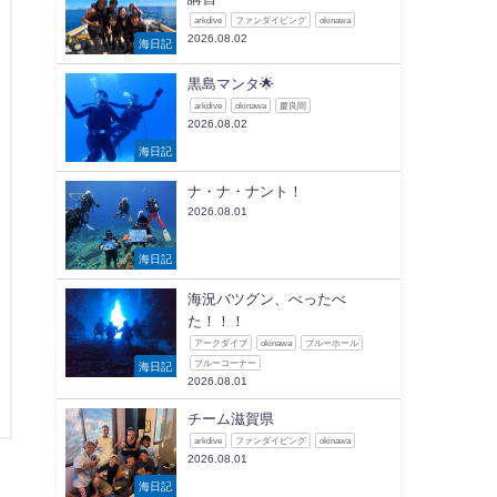
arkdive
ファンダイビング
okinawa
2026.08.02
海日記
黒島マンタ🌟
arkdive
okinawa
慶良間
2026.08.02
海日記
ナ・ナ・ナント！
2026.08.01
海日記
海況バツグン、べったべ
た！！！
アークダイブ
okinawa
ブルーホール
ブルーコーナー
海日記
2026.08.01
チーム滋賀県
arkdive
ファンダイビング
okinawa
2026.08.01
海日記