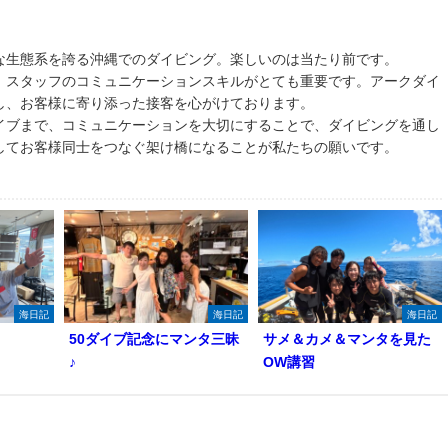
な生態系を誇る沖縄でのダイビング。楽しいのは当たり前です。
、スタッフのコミュニケーションスキルがとても重要です。アークダイ
し、お客様に寄り添った接客を心がけております。
イブまで、コミュニケーションを大切にすることで、ダイビングを通し
してお客様同士をつなぐ架け橋になることが私たちの願いです。
海日記
海日記
海日記
50ダイブ記念にマンタ三昧
サメ＆カメ＆マンタを見た
♪
OW講習