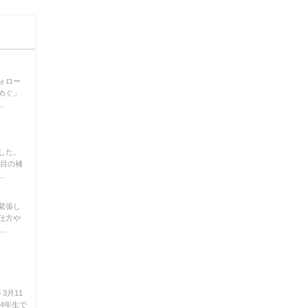
ォロー
めぐ」
.
した。
本目の補
.
緊張し
仕方や
.
3月11
4年生で