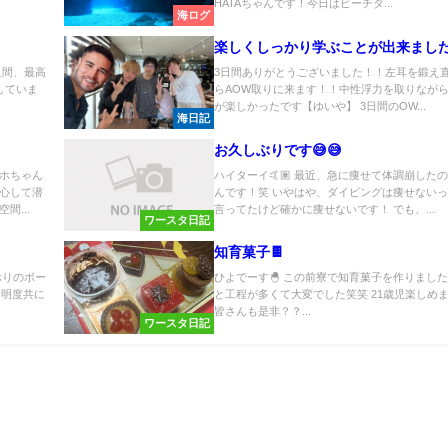
HATAちゃんです！今日はビーチダ...
海ログ
楽しくしっかり学ぶことが出来まし
良間、最高
3日間ありがとうございました！！左耳を鍛え
していま
らAOW取りに来ます！！中性浮力を取りなが
.
が楽しかったです【ゆいや】 3日間のOW...
海日記
お久しぶりです😅😅
ホちゃん
ハイターイ🤙🏽 最近、急に痩せて体調崩した
心して潜
んです！笑 いやはや、ダイビングは痩せない
間...
言ってたけど確かに痩せないです！ でも、...
ワースタ日記
知育菓子🍫
ぶりのボー
ひよでーす🐣 この前寮で知育菓子を作りました
透明度共に
と工程が多くて大変でした笑笑 21歳児楽しめまし
皆さんも是非？？...
ワースタ日記