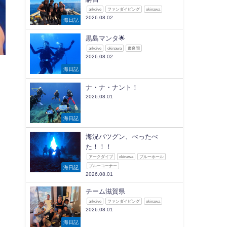
arkdive
ファンダイビング
okinawa
2026.08.02
海日記
黒島マンタ🌟
arkdive
okinawa
慶良間
2026.08.02
海日記
ナ・ナ・ナント！
2026.08.01
海日記
海況バツグン、べったべ
た！！！
アークダイブ
okinawa
ブルーホール
ブルーコーナー
海日記
2026.08.01
チーム滋賀県
arkdive
ファンダイビング
okinawa
2026.08.01
海日記