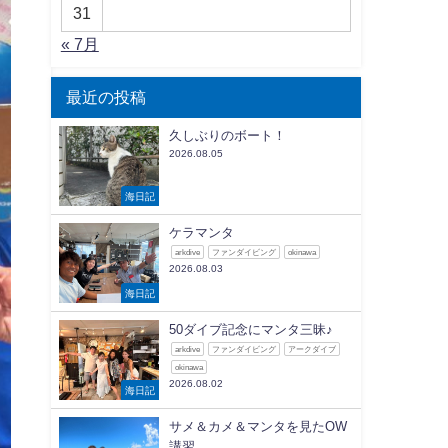
31
« 7月
最近の投稿
久しぶりのボート！
2026.08.05
海日記
ケラマンタ
arkdive
ファンダイビング
okinawa
2026.08.03
海日記
50ダイブ記念にマンタ三昧♪
arkdive
ファンダイビング
アークダイブ
okinawa
2026.08.02
海日記
サメ＆カメ＆マンタを見たOW
講習