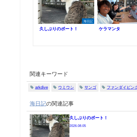
海日記
久しぶりのボート！
ケラマンタ
関連キーワード
arkdive
ウミウシ
サンゴ
ファンダイビン
海日記
の関連記事
久しぶりのボート！
2026.08.05