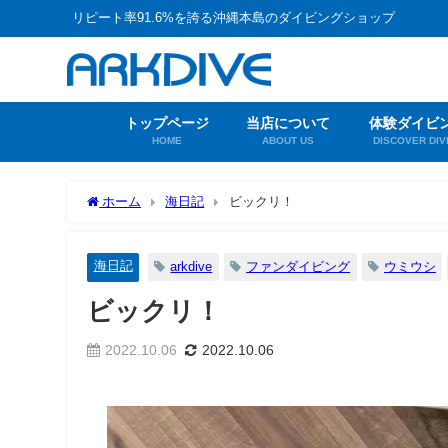
リピート率91.6%を誇る沖縄本島のダイビングショップ
トップページ
当店について
体験ダイビ
HOME
ABOUT US
DISCOVER DIV
ホーム
海日記
ビックリ！
海日記
arkdive
ファンダイビング
ウミウシ
ビックリ！
2022.10.06
2022.10.06