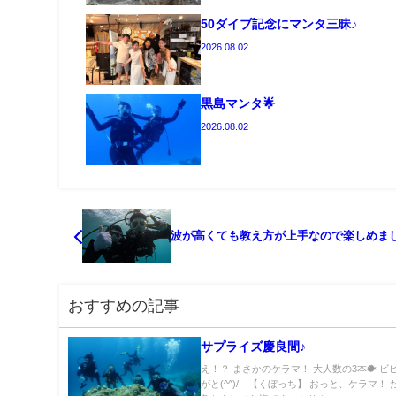
50ダイブ記念にマンタ三昧♪
2026.08.02
黒島マンタ🌟
2026.08.02
波が高くても教え方が上手なので楽しめま
おすすめの記事
サプライズ慶良間♪
え！？ まさかのケラマ！ 大人数の3本🐡 ビ
がと(^^)/ 【くぼっち】 おっと、ケラマ！