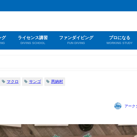
ング
ライセンス講習
ファンダイビング
プロになる
ING
DIVING SCHOOL
FUN DIVING
WORKING STUDY
マクロ
サンゴ
恩納村
アーク