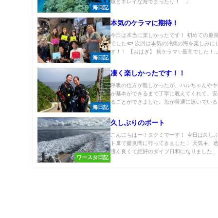
魚とキレイな海でまったり！ ...
海日記
本気のケラマに期待！
今日は本当に楽しかったです！ 初めての慶
でした🐟 次回は本気の沖縄の海を楽しみに
す！！ 【おはぎ】 初ケラマ✨最高でした！..
海日記
凄く楽しかったです！！
呼吸の仕方が難しかったが、ハルちゃんやキ
が基本ができるまで丁寧に教えてくれて、安
ることができました。魚が普通に泳いでいる空
海日記
久しぶりのボート
こんにちはー！タクミでーす！ 今日は久し
ト🚢で慶良間に行ってきました！ 天気☀️、
凄く良くて絶好のダイブ日和になりました...
ワースタ日記