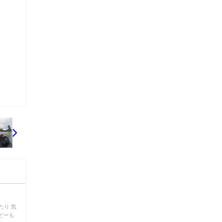
たり 気
 どーも