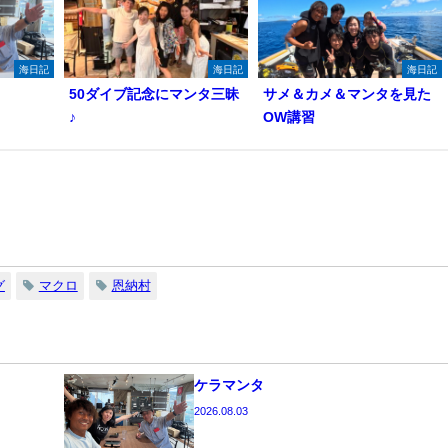
海日記
海日記
海日記
50ダイブ記念にマンタ三昧
サメ＆カメ＆マンタを見た
♪
OW講習
グ
マクロ
恩納村
ケラマンタ
2026.08.03