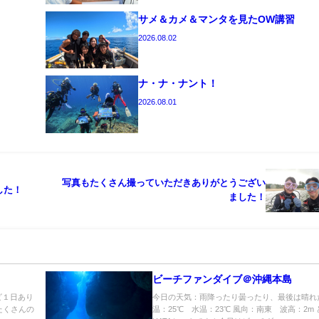
サメ＆カメ＆マンタを見たOW講習
2026.08.02
ナ・ナ・ナント！
2026.08.01
写真もたくさん撮っていただきありがとうござい
した！
ました！
ビーチファンダイブ＠沖縄本島
ビ１日あり
今日の天気：雨降ったり曇ったり、最後は晴れ
 たくさんの
温：25℃ 水温：23℃ 風向：南東 波高：2m