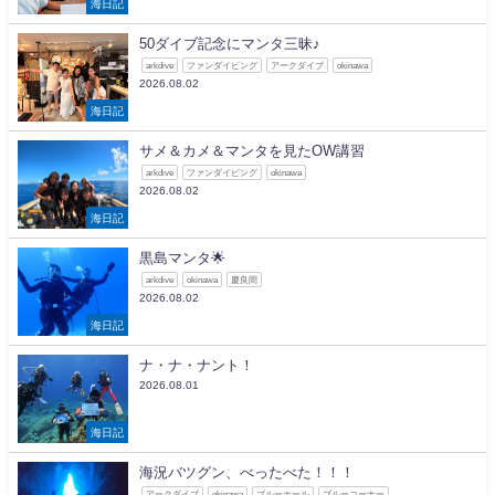
海日記
50ダイブ記念にマンタ三昧♪
arkdive
ファンダイビング
アークダイブ
okinawa
2026.08.02
海日記
サメ＆カメ＆マンタを見たOW講習
arkdive
ファンダイビング
okinawa
2026.08.02
海日記
黒島マンタ🌟
arkdive
okinawa
慶良間
2026.08.02
海日記
ナ・ナ・ナント！
2026.08.01
海日記
海況バツグン、べったべた！！！
アークダイブ
okinawa
ブルーホール
ブルーコーナー