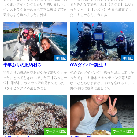
しくまたダイビングしたいと思いました。
またみんなで潜ろうね！【タクミ】 150行
インストラクターの方も丁寧に教えて頂き
ったゾ～！！【カズキ】 今回も最高でし
気持ちよく遊べました。沖縄...
た！！ちーさん、カムあ...
海日記
海日記
半年ぶりの恩納村♡
OWダイバー誕生！
半年ぶりの恩納村♡おだやかで潜りやすか
初めてのダイビング、思った以上に楽しか
った。とってもきれいでした♡【みっちー
ったです！！ 器材のセッティング等大変
♡】 恩納村、ウミウシ沢山見れてあった
なこともありますが、それを忘れるくらい
りダイビング２本楽しめまし...
海の中には最高に楽しくて ...
ワースタ日記
ワースタ日記