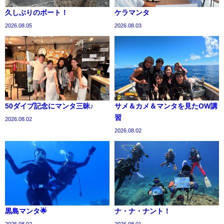
久しぶりのボート！
ケラマンタ
2026.08.05
2026.08.03
50ダイブ記念にマンタ三昧♪
サメ＆カメ＆マンタを見たOW講
習
2026.08.02
2026.08.02
黒島マンタ🌟
ナ・ナ・ナント！