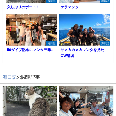
海日記
海日記
久しぶりのボート！
ケラマンタ
海日記
海日記
50ダイブ記念にマンタ三昧♪
サメ＆カメ＆マンタを見た
OW講習
海日記
の関連記事