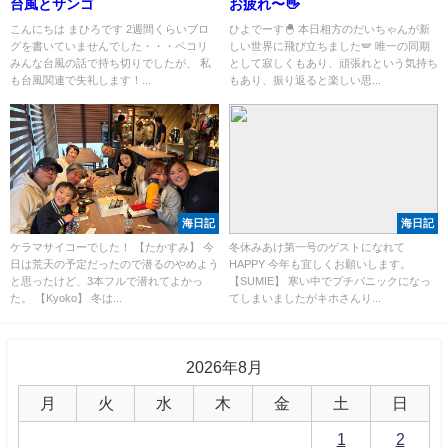
台風とサンゴ
お疲れ〜👋
こんにちは まひろです 2週間くらいブロ
ひよでーす🐣 本日相方のだいちゃんが新
グを書いていませんでした・・・ペコリ
しい世界に飛び立ちました🪽 唯一の同期
みんな台風の話で持ち切りでしたが、 私
として寂しくもあり、頑張れという気持ち
も台風関連で失礼します！...
もあり、振り返ると楽しい思...
海日記
海日記
ケラマサイコーでした！ 【たかすみ】 今
冬休みあけ第一号のゲストになれて
日は荒天の予定だったので潜るのやめよう
HAPPY 今年も宜しくお願いします。
と思ったけど、3本フルで潜れてよかっ
【SUMIE】 寒い中でプチパニックになっ
た。 【Kyoko】 冬は...
てしまいましたがキホさんり...
2026年8月
月
火
水
木
金
土
日
1
2