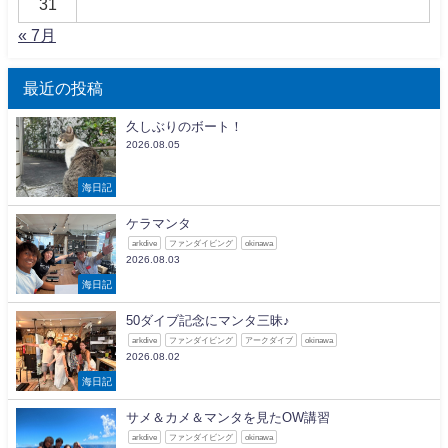
31
« 7月
最近の投稿
久しぶりのボート！
2026.08.05
海日記
ケラマンタ
arkdive
ファンダイビング
okinawa
2026.08.03
海日記
50ダイブ記念にマンタ三昧♪
arkdive
ファンダイビング
アークダイブ
okinawa
2026.08.02
海日記
サメ＆カメ＆マンタを見たOW講習
arkdive
ファンダイビング
okinawa