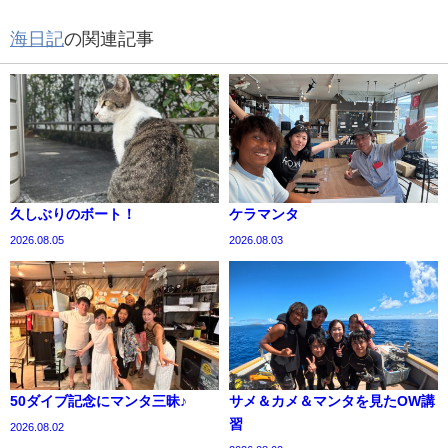
海日記
の関連記事
久しぶりのボート！
ケラマンタ
2026.08.05
2026.08.03
50ダイブ記念にマンタ三昧♪
サメ＆カメ＆マンタを見たOW講
習
2026.08.02