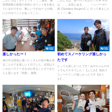
こんにちは！タクミです！ ここ最近、慶
こんにちは、食べログれおんです🌺 今日
良間諸島の各島の名前とポイント名を覚え
は、、、北谷にある、、、 ハンバーガー
ているのですが…難しいですね〜 どの島
屋【Sandbox Burgers】に 行って来ました
にどのポイントがあってこう...
ー！！！🍔...
海日記
海日記
楽しかったー！
初めてスノーケリング楽しかっ
たです
海の中は陸地と違いたくさんの魚や亀を見
ることができ楽しい１日でした。次回はマ
とっても楽しかったです！あやちゃんのキ
ンタかバラクーダをぜひ見ることができた
ャラもステキでした！【ふじみ】 初めて
らと思います「阿部」 座間...
スノーケリング楽しかったです【ゆう
き】...