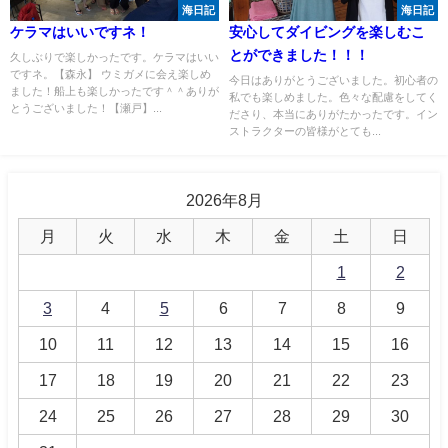
海日記
海日記
ケラマはいいですネ！
安心してダイビングを楽しむこ
とができました！！！
久しぶりで楽しかったです。ケラマはいい
ですネ。【森永】 ウミガメに会え楽しめ
今日はありがとうございました。初心者の
ました！船上も楽しかったです＾＾ありが
私でも楽しめました。色々な配慮をしてく
とうございました！【瀬戸】...
ださり、本当にありがたかったです。イン
ストラクターの皆様がとても...
2026年8月
月
火
水
木
金
土
日
1
2
3
4
5
6
7
8
9
10
11
12
13
14
15
16
17
18
19
20
21
22
23
24
25
26
27
28
29
30