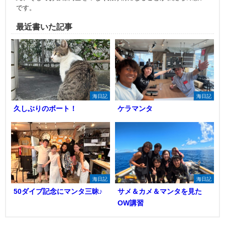
です。
最近書いた記事
海日記
海日記
久しぶりのボート！
ケラマンタ
海日記
海日記
50ダイブ記念にマンタ三昧♪
サメ＆カメ＆マンタを見た
OW講習