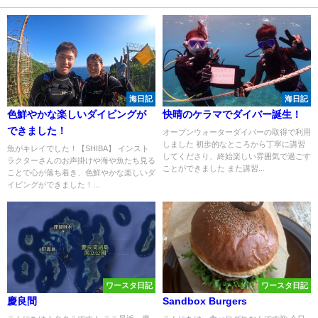
海日記
海日記
色鮮やかな楽しいダイビングが
快晴のケラマでダイバー誕生！
できました！
オープンウォーターダイバーの取得で利用
しました 初歩的なところから丁寧に講習
魚がキレイでした！【SHIBA】 インスト
してくださり、終始楽しい雰囲気で過ごす
ラクターさんのお声掛けや海や魚たち見る
ことができました また講習...
ことで心が落ち着き、色鮮やかな楽しいダ
イビングができました！...
ワースタ日記
ワースタ日記
慶良間
Sandbox Burgers