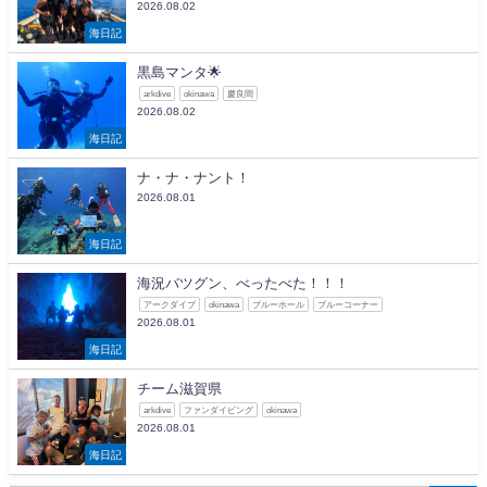
2026.08.02
海日記
黒島マンタ🌟
arkdive
okinawa
慶良間
2026.08.02
海日記
ナ・ナ・ナント！
2026.08.01
海日記
海況バツグン、べったべた！！！
アークダイブ
okinawa
ブルーホール
ブルーコーナー
2026.08.01
海日記
チーム滋賀県
arkdive
ファンダイビング
okinawa
2026.08.01
海日記