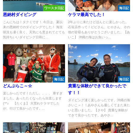
ワースタ日記
海日記
恩納村ダイビング
ケラマ最高でした！
こんにちは！タクミです！ 今日は、夏以
2年ぶりに来たけどほんとに楽しかった。
来の恩納村でのダイビングでした！ 海況
石垣店作って！ビビさん、ヒロさん、その
状況も凄く良く、天気にも恵まれてとても
他の皆様もありがとうございました。【あ
気持ちいいダイビング日和に...
いこ】 沖縄の海はお魚いっ...
海日記
海日記
どんぶらこ～☆
貴重な体験ができて良かったで
す！！
楽しかったです！ただし、、、、 寒すぎ
ました。あったたくなったら出直します
ダイビング凄く楽しかったです。沖縄の海
(^^♪ 【たくま】 大荒れケラマでした
さいこ＝！！あやさんも優しくてまた来た
が、行けて良かったです。...
いと思いました。【さや】 貴重な体験が
できて良かったです。あやさ...