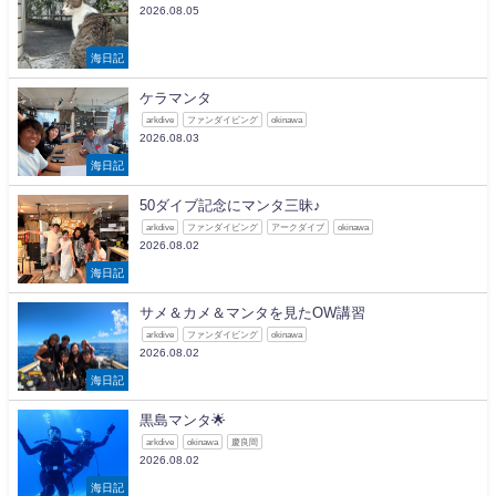
2026.08.05
海日記
ケラマンタ
arkdive
ファンダイビング
okinawa
2026.08.03
海日記
50ダイブ記念にマンタ三昧♪
arkdive
ファンダイビング
アークダイブ
okinawa
2026.08.02
海日記
サメ＆カメ＆マンタを見たOW講習
arkdive
ファンダイビング
okinawa
2026.08.02
海日記
黒島マンタ🌟
arkdive
okinawa
慶良間
2026.08.02
海日記