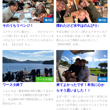
海日記
海日記
そのうちリベンジ！
揺れたけど水中はのんびり♪
コクテンフグに負けた。。。そのうちリベ
今日も寒かったヨ！ 2本ともアオウミガメ
ンジ(笑)【ちーまま】 コクテンフグハンタ
さんとの出会いがあって 嬉しかった✨ 写
ーひよりとコクテンフグにかじられるちー
真ももらえてBiBiさんありがとう！
まま…【まさお】 ちょ...
【MAYUMI】 お目...
ワースタ日記
海日記
ワースタ終了
来てよかったです！本当に心か
らそう思いました！！
こんにちは！最近MAX AIRで働いてるタク
ミです！ ワースタ期間が2月の頭で終了
まず一言！！来てよかったです！本当に心
し、今はMAX AIRで契約社員としてお金を
からそう思いました初のダイビングででき
貯めながら、次...
るかどうか不安だったけどインストラクタ
ーの方がとても優しく教えて...