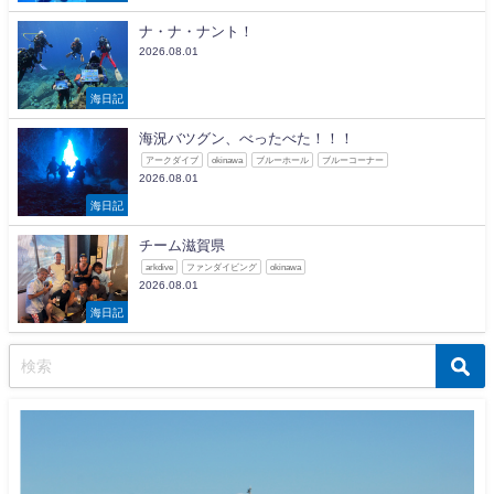
ナ・ナ・ナント！
2026.08.01
海日記
海況バツグン、べったべた！！！
アークダイブ
okinawa
ブルーホール
ブルーコーナー
2026.08.01
海日記
チーム滋賀県
arkdive
ファンダイビング
okinawa
2026.08.01
海日記