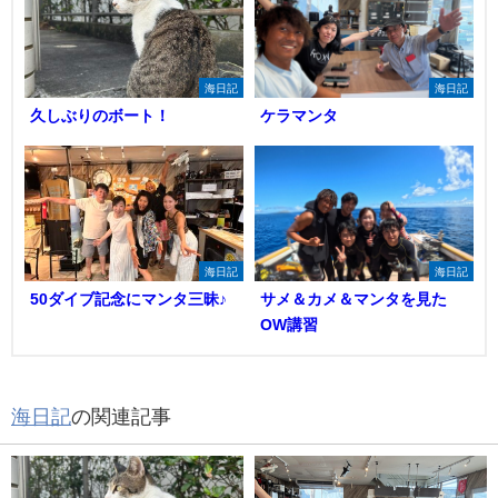
海日記
海日記
久しぶりのボート！
ケラマンタ
海日記
海日記
50ダイブ記念にマンタ三昧♪
サメ＆カメ＆マンタを見た
OW講習
海日記
の関連記事