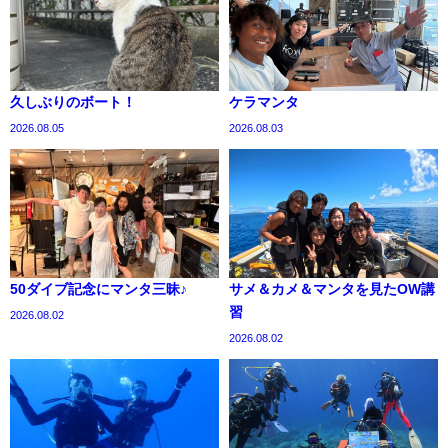
久しぶりのボート！
ケラマンタ
2026.08.05
2026.08.03
50ダイブ記念にマンタ三昧♪
サメ＆カメ＆マンタを見たOW講
習
2026.08.02
2026.08.02