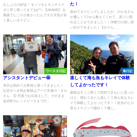
た！
久しぶりの砂辺！ モンツキとキンチャク
ガニ早く帰ってきてね(^^♪ 【AKANE】 台
初めてダイビングしましたが、ひかるさん
風後でにごりが多かったんですが天気が良
が優しくて1から教えてくれて、直ぐに慣
く楽しいダイビン...
れることができました！！沖縄での良い思
い出ができました！【かりん...
ワースタ日記
海日記
アシスタントデビュー🤩
楽しくて海も魚もキレイで体験
してよかったです！
本日は初めてお客様と潜ってきました！
記念すべき初お客様はアーク常連の「タカ
最初はすごく怖くて絶対できないと思った
さん」😊 空港でお出迎えして、そのまま
けど、慣れてきたら楽しくて海も魚もキレ
金武町のレッドビーチまで行...
イで体験してよかったです！！担当のヒロ
君もイケメンで面白くて優し...