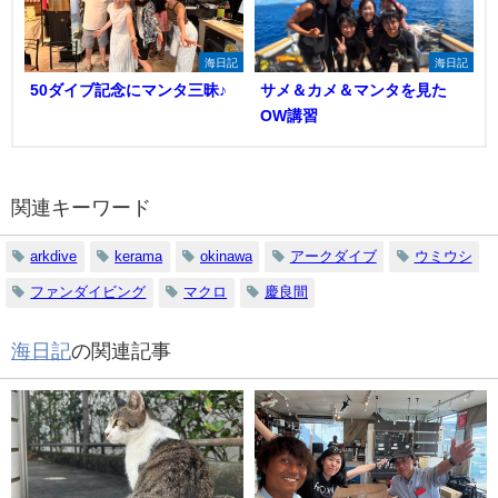
海日記
海日記
50ダイブ記念にマンタ三昧♪
サメ＆カメ＆マンタを見た
OW講習
関連キーワード
arkdive
kerama
okinawa
アークダイブ
ウミウシ
ファンダイビング
マクロ
慶良間
海日記
の関連記事