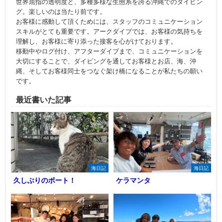
世界屈指の透明度と、多種多様な生態系を誇る沖縄でのダイビン
グ。楽しいのは当たり前です。
お客様に感動して頂くためには、スタッフのコミュニケーション
スキルがとても重要です。アークダイブでは、お客様の気持ちを
理解し、お客様に寄り添った接客を心がけております。
移動中やログ付け、アフターダイブまで、コミュニケーションを
大切にすることで、ダイビングを通してお客様とお店、海、沖
縄、そしてお客様同士をつなぐ架け橋になることが私たちの願い
です。
最近書いた記事
海日記
海日記
久しぶりのボート！
ケラマンタ