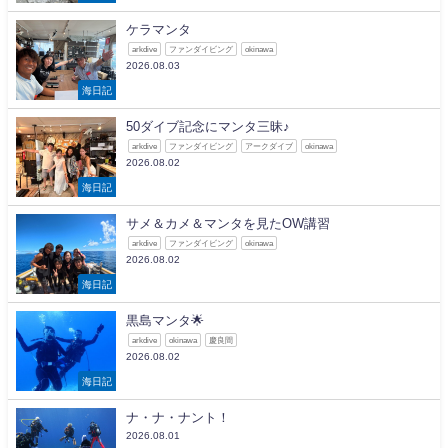
ケラマンタ
arkdive
ファンダイビング
okinawa
2026.08.03
海日記
50ダイブ記念にマンタ三昧♪
arkdive
ファンダイビング
アークダイブ
okinawa
2026.08.02
海日記
サメ＆カメ＆マンタを見たOW講習
arkdive
ファンダイビング
okinawa
2026.08.02
海日記
黒島マンタ🌟
arkdive
okinawa
慶良間
2026.08.02
海日記
ナ・ナ・ナント！
2026.08.01