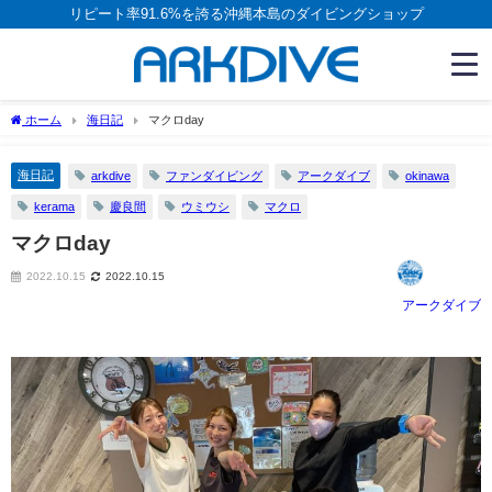
リピート率91.6%を誇る沖縄本島のダイビングショップ
ホーム
海日記
マクロday
海日記
arkdive
ファンダイビング
アークダイブ
okinawa
kerama
慶良間
ウミウシ
マクロ
マクロday
2022.10.15
2022.10.15
アークダイブ