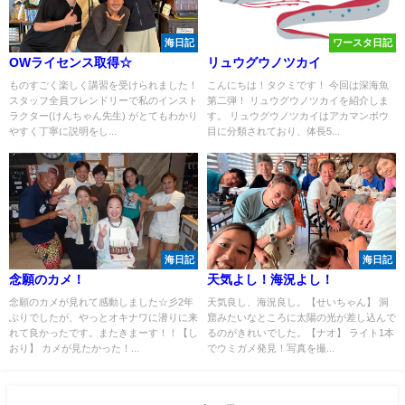
海日記
ワースタ日記
OWライセンス取得☆
リュウグウノツカイ
ものすごく楽しく講習を受けられました！
こんにちは！タクミです！ 今回は深海魚
スタッフ全員フレンドリーで私のインスト
第二弾！ リュウグウノツカイを紹介しま
ラクター(けんちゃん先生) がとてもわかり
す。 リュウグウノツカイはアカマンボウ
やすく丁寧に説明をし...
目に分類されており、体長5...
海日記
海日記
念願のカメ！
天気よし！海況よし！
念願のカメが見れて感動しました☆彡2年
天気良し、海況良し。【せいちゃん】 洞
ぶりでしたが、やっとオキナワに潜りに来
窟みたいなところに太陽の光が差し込んで
れて良かったです。またきまーす！！【し
るのがきれいでした。【ナオ】 ライト1本
おり】 カメが見たかった！...
でウミガメ発見！写真を撮...