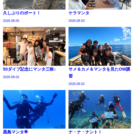
久しぶりのボート！
ケラマンタ
2026.08.05
2026.08.03
50ダイブ記念にマンタ三昧♪
サメ＆カメ＆マンタを見たOW講
習
2026.08.02
2026.08.02
黒島マンタ🌟
ナ・ナ・ナント！