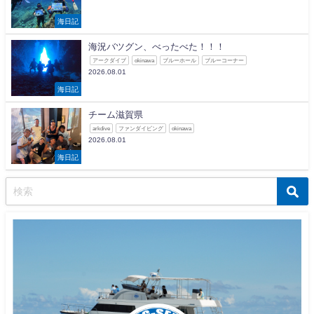
海日記
海況バツグン、べったべた！！！
アークダイブ
okinawa
ブルーホール
ブルーコーナー
2026.08.01
海日記
チーム滋賀県
arkdive
ファンダイビング
okinawa
2026.08.01
海日記