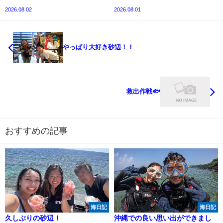
2026.08.02
2026.08.01
やっぱり大好き砂辺！！
救出作戦🐟
おすすめの記事
海日記
海日記
久しぶりの砂辺！
沖縄での良い思い出ができまし