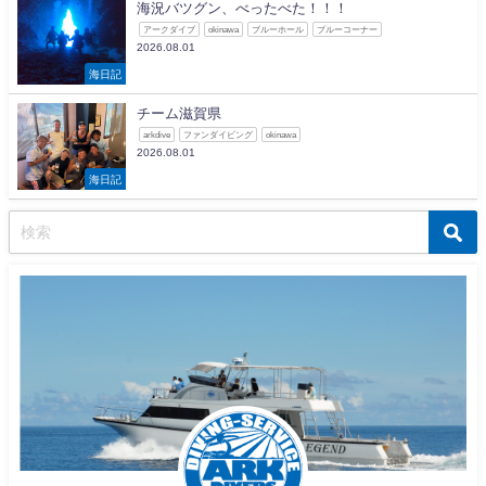
海況バツグン、べったべた！！！
アークダイブ
okinawa
ブルーホール
ブルーコーナー
2026.08.01
海日記
チーム滋賀県
arkdive
ファンダイビング
okinawa
2026.08.01
海日記