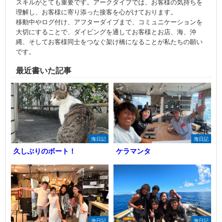
スキルがとても重要です。アークダイブでは、お客様の気持ちを
理解し、お客様に寄り添った接客を心がけております。
移動中やログ付け、アフターダイブまで、コミュニケーションを
大切にすることで、ダイビングを通してお客様とお店、海、沖
縄、そしてお客様同士をつなぐ架け橋になることが私たちの願い
です。
最近書いた記事
海日記
海日記
久しぶりのボート！
ケラマンタ
海日記
海日記