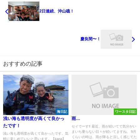
2日連続、沖山礁！
慶良間〜！
おすすめの記事
海日記
ワースタ日記
浅い海も透明度が高くて良かっ
雨…
たです！
セイでーす‼ 最近、雨が続いてて気分がい
まいち乗らない日々が続いてますね。 9月
浅い海も透明度が高くて良かったです。気
くらいの時は、雨が降ると涼しく感じてた
軽に楽しめていいと思います。【kana】