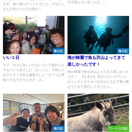
ので喜んでいましたが、...
まず、浅い海にびっくりでした。でもたく
さんの色とりどりの魚が...
海日記
海日記
いい１日
海が綺麗で魚も沢山よってきて
楽しかったです！
サメ、カメに珍しいのもいろいろ見れてと
てもいい１日でした「おっくん」 GWぶり
海が綺麗で魚も沢山よってきて楽しかった
のアーク！今日も最高でした！ずーっと草
です！ 【なぎさ】 初ダイビングでした
食べてるアオウミガメ、ネ...
がインストラクターの方がとても丁寧に教
えてくれて安心してダイビン...
海日記
ワースタ日記