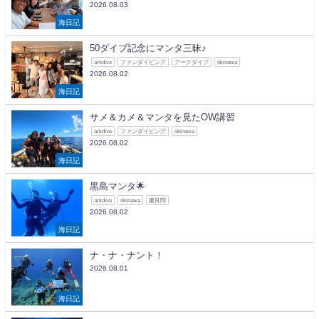
2026.08.03
海日記
50ダイブ記念にマンタ三昧♪
arkdive
ファンダイビング
アークダイブ
okinawa
2026.08.02
海日記
サメ＆カメ＆マンタを見たOW講習
arkdive
ファンダイビング
okinawa
2026.08.02
海日記
黒島マンタ🌟
arkdive
okinawa
慶良間
2026.08.02
海日記
ナ・ナ・ナント！
2026.08.01
海日記