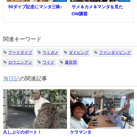
50ダイブ記念にマンタ三昧♪
サメ＆カメ＆マンタを見た
OW講習
関連キーワード
アークダイブ
ウミガメ
ダイビング
ファンダイビング
ロウニンアジ
ワイド
慶良間
海日記
の関連記事
久しぶりのボート！
ケラマンタ