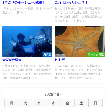
1年ぶりのホーシュー/残波！
これはいったい…？！
1年ぶりのホーシュー/残波。次はシューズ
れおんです🌺 久々に親から写真が送られ
変えよう！【Nobu】...
てきて なんだ？と思って開いてみたら…
まさかの地元（山梨）で 天然記念物のカ
モシカがぁ！！！ 鹿なら...
海日記
ワースタ日記
☆OW合格☆
ヒトデ
体験ダイビングが良かったのでOWに申し
こんにちは！タクミです！ 今回は海の
込みました。1日目は呼吸での浮力調整が
星、ヒトデについてです。 ヒトデと言え
全くできませんでしたが、親切な指導で3
ばやはり、星型の体が1番特徴的ですよ
日目には呼吸での調整もどう...
ね。 ヒトデはウニやナマコと同...
2026年8月
月
火
水
木
金
土
日