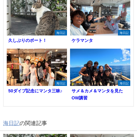
海日記
海日記
久しぶりのボート！
ケラマンタ
海日記
海日記
50ダイブ記念にマンタ三昧♪
サメ＆カメ＆マンタを見た
OW講習
海日記
の関連記事