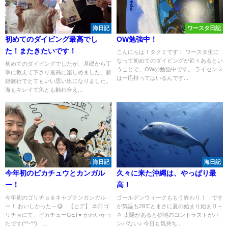
海日記
ワースタ日記
初めてのダイビング最高でし
OW勉強中！
た！またきたいです！
こんにちは！タクミです！ ワースタ生に
なって初めてのダイビングが近々あるとい
初めてのダイビングでしたが、基礎から丁
うことで、OWの勉強中です。 ライセンス
寧に教えて下さり最高に楽しめました。新
は一応持ってはいるんです...
婚旅行でとてもいい思い出になりました。
海もキレイで魚とも触れ合え...
海日記
海日記
今年初のピカチュウとカンガル
久々に来た沖縄は、やっぱり最
ー！
高！
今年初のゴリチョ＆キャプテンカンガル
ゴールデンウィークももう終わり！ です
ー！ おいしかった～😋 【ヒデ】 本日ゴ
が気温も29℃とまさに夏の始まり始まり～
リチョにて、ピカチューGET♥ かわいかっ
🌞 太陽があると砂地のコントラストがハ
たです(*^-^*) ...
ンパない♪ 今日も気持ち...