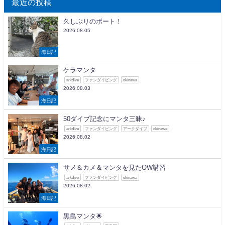
最近の投稿
久しぶりのボート！
2026.08.05
海日記
ケラマンタ
arkdive
ファンダイビング
okinawa
2026.08.03
海日記
50ダイブ記念にマンタ三昧♪
arkdive
ファンダイビング
アークダイブ
okinawa
2026.08.02
海日記
サメ＆カメ＆マンタを見たOW講習
arkdive
ファンダイビング
okinawa
2026.08.02
海日記
黒島マンタ🌟