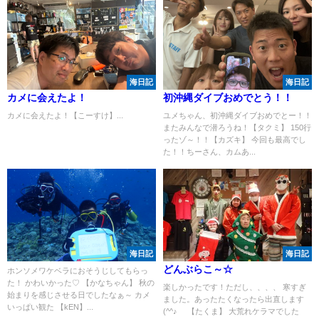
海日記
海日記
カメに会えたよ！
初沖縄ダイブおめでとう！！
カメに会えたよ！【こーすけ】...
ユメちゃん、初沖縄ダイブおめでとー！！
またみんなで潜ろうね！【タクミ】 150行
ったゾ～！！【カズキ】 今回も最高でし
た！！ちーさん、カムあ...
海日記
海日記
どんぶらこ～☆
ホンソメワケベラにおそうじしてもらっ
た！ かわいかった♡ 【かなちゃん】 秋の
楽しかったです！ただし、、、、 寒すぎ
始まりを感じさせる日でしたなぁ～ カメ
ました。あったたくなったら出直します
いっぱい観た 【kEN】...
(^^♪ 【たくま】 大荒れケラマでした