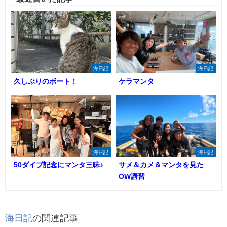
海日記
海日記
久しぶりのボート！
ケラマンタ
海日記
海日記
50ダイブ記念にマンタ三昧♪
サメ＆カメ＆マンタを見た
OW講習
海日記
の関連記事