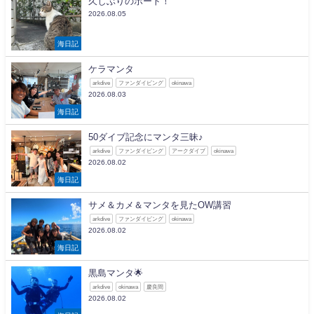
久しぶりのボート！
2026.08.05
海日記
ケラマンタ
arkdive
ファンダイビング
okinawa
2026.08.03
海日記
50ダイブ記念にマンタ三昧♪
arkdive
ファンダイビング
アークダイブ
okinawa
2026.08.02
海日記
サメ＆カメ＆マンタを見たOW講習
arkdive
ファンダイビング
okinawa
2026.08.02
海日記
黒島マンタ🌟
arkdive
okinawa
慶良間
2026.08.02