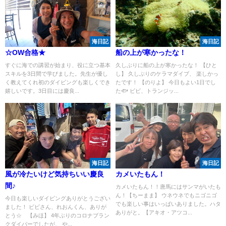
海日記
海日記
☆OW合格★
船の上が寒かったな！
すぐに海での講習が始まり、役に立つ基本
久しぶりに船の上が寒かったな！ 【ひと
スキルを3日間で学びました。先生が優し
し】 久しぶりのケラマダイブ、 楽しかっ
く教えてくれ初のダイビングも楽しくでき
たです！ 【のりよ】 今日もよい1日でし
嬉しいです。3日目には慶良...
た🐟 ビビ、トランジッ...
海日記
海日記
風が冷たいけど気持ちいい慶良
カメいたもん！
間♪
カメいたもん！！唐馬にはサンマがいたも
ん！【ちーまま】 ウネウネでもニゴニゴ
今日も楽しいダイビングありがとうござい
でも楽しい事はいっぱいありました。ハタ
ました！ ビビさん、れおんくん、ありが
ありがと。【アキオ・アツコ...
とう☆ 【みほ】 4年ぶりのコロナブラン
クダイバーでしたが、 や...