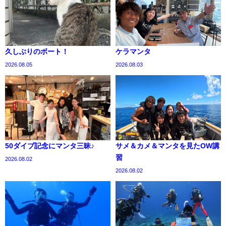
久しぶりのボート！
ケラマンタ
2026.08.05
2026.08.03
50ダイブ記念にマンタ三昧♪
サメ＆カメ＆マンタを見たOW講
習
2026.08.02
2026.08.02