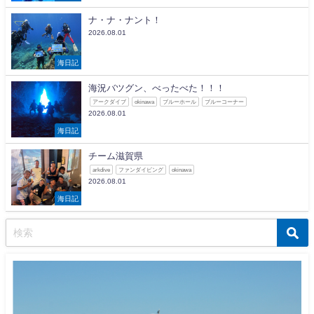
ナ・ナ・ナント！
2026.08.01
海日記
海況バツグン、べったべた！！！
アークダイブ
okinawa
ブルーホール
ブルーコーナー
2026.08.01
海日記
チーム滋賀県
arkdive
ファンダイビング
okinawa
2026.08.01
海日記