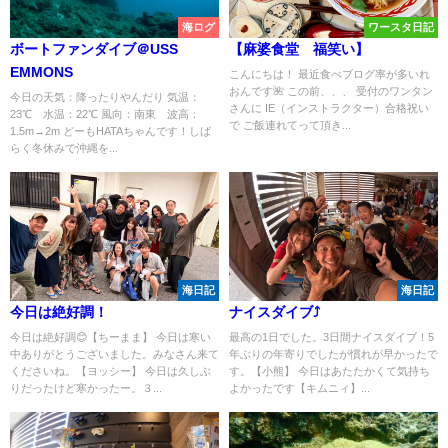
海ログ
ワースタ日記
ボートファンダイブ＠USS
【麻婆食堂 福笑い】
EMMONS
こんにちは！ 最近食べブログ率が多いれ
おんです🌺 この前、、、 受付のワンタン
今日の天気：降ったりやんだり 気温：
さんに IE（インストラクター）合格祝い
23℃ 水温：22℃ 風向：南東 波高：
で ご飯連れてって頂き...
1.5m→2m どーもHATAちゃんです！しば
らく冬休みで沖縄を...
海日記
海日記
今日は絶好調！
ナイスダイブ⤴
今日は絶好調😊【ちーまま】 今日は寒い
最高の1日でした。3日間ナイスダイブ！5
中ありがとうございました。みなさん来て
年ぶりの年寄りでしたが慣れが早かったで
くださいね。【ヨッシー】 今日は久しぶ
す。【小熊】 今日はあたたかくて気持ち
りだったけど寒かったー。３...
よかったです【キムニィ】...