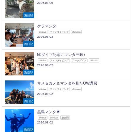
2026.08.05
海日記
ケラマンタ
arkdive
ファンダイビング
okinawa
2026.08.03
海日記
50ダイブ記念にマンタ三昧♪
arkdive
ファンダイビング
アークダイブ
okinawa
2026.08.02
海日記
サメ＆カメ＆マンタを見たOW講習
arkdive
ファンダイビング
okinawa
2026.08.02
海日記
黒島マンタ🌟
arkdive
okinawa
慶良間
2026.08.02
海日記