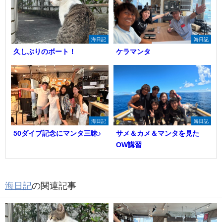
海日記
海日記
久しぶりのボート！
ケラマンタ
海日記
海日記
50ダイブ記念にマンタ三昧♪
サメ＆カメ＆マンタを見た
OW講習
海日記
の関連記事