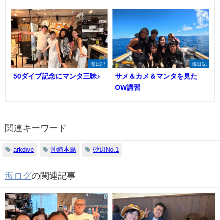
海日記
海日記
50ダイブ記念にマンタ三昧♪
サメ＆カメ＆マンタを見た
OW講習
関連キーワード
arkdive
沖縄本島
砂辺No.1
海ログ
の関連記事