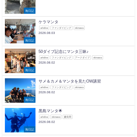
海日記
ケラマンタ
arkdive
ファンダイビング
okinawa
2026.08.03
海日記
50ダイブ記念にマンタ三昧♪
arkdive
ファンダイビング
アークダイブ
okinawa
2026.08.02
海日記
サメ＆カメ＆マンタを見たOW講習
arkdive
ファンダイビング
okinawa
2026.08.02
海日記
黒島マンタ🌟
arkdive
okinawa
慶良間
2026.08.02
海日記