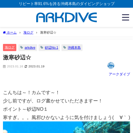
リピート率91.6%を誇る沖縄本島のダイビングショップ
ホーム
海ログ
激寒砂辺☆
海ログ
arkdive
砂辺No.1
沖縄本島
激寒砂辺☆
2023.01.16
2023.01.19
アークダイブ
こんちは～！カムです～！
少し前ですが、ログ書かせていただきますー！
ポイント～砂辺NO１
寒すぎ。。。風邪ひかないように気を付けましょう( ´∀｀ )