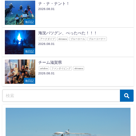
ナ・ナ・ナント！
2026.08.01
海日記
海況バツグン、べったべた！！！
アークダイブ
okinawa
ブルーホール
ブルーコーナー
2026.08.01
海日記
チーム滋賀県
arkdive
ファンダイビング
okinawa
2026.08.01
海日記