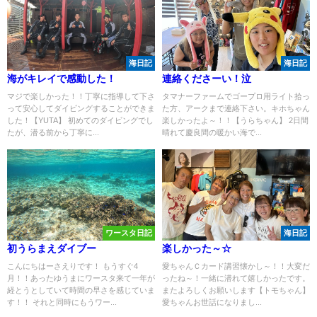
海日記
海日記
海がキレイで感動した！
連絡くださーい！泣
マジで楽しかった！！丁寧に指導して下さ
タマナーファームでゴープロ用ライト拾っ
って安心してダイビングすることができま
た方、アークまで連絡下さい。キホちゃん
した！【YUTA】 初めてのダイビングでし
楽しかったよ～！！【うらちゃん】 2日間
たが、潜る前から丁寧に...
晴れて慶良間の暖かい海で...
ワースタ日記
海日記
初うらまえダイブー
楽しかった～☆
こんにちはーさえりです！ もうすぐ4
愛ちゃんＣカード講習懐かし～！！大変だ
月！！あったゆうまにワースタ来て一年が
ったね～！一緒に潜れて嬉しかったです。
経とうとしていて時間の早さを感じていま
またよろしくお願いします【トモちゃん】
す！！ それと同時にもうワー...
愛ちゃんお世話になりまし...