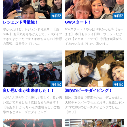
海日記
海日記
レジェンド号最強！
GWスタート！
寒かったけど、レジェンド号最高！【西
GWスタート！やっぱり寒かった💦【ちー
SUN】 お天気ももちかえして、2~3ダイブ
まま】 本日もドライ日和ーウェットだけ
できてよかったです！キホちゃんの中性浮
どね【アキオ・アツコ】 今日は太陽が出
力講習、毎回受けてしっ...
てきれいな海でした。寒いけ...
海日記
海日記
良い思い出が出来ました！！
満喫のビーチダイビング！
お兄さん達がとても優しく楽しく、良い思
残波、真栄田で窒素をため、デコを出し、
い出ができました！次回もまた来ます！
天願チャンバーでもとどおり。最後はキン
【ちあき】 かっちゃんの素晴らしいご指
タコで満喫のビーチダイビングでした。
導のもとスムーズにダイビング...
【のり】...