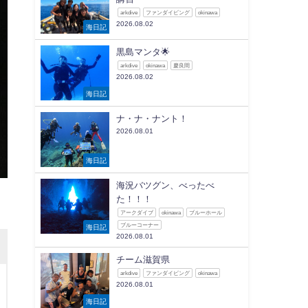
arkdive
ファンダイビング
okinawa
2026.08.02
海日記
黒島マンタ🌟
arkdive
okinawa
慶良間
2026.08.02
海日記
ナ・ナ・ナント！
2026.08.01
海日記
海況バツグン、べったべ
た！！！
アークダイブ
okinawa
ブルーホール
ブルーコーナー
海日記
2026.08.01
チーム滋賀県
arkdive
ファンダイビング
okinawa
2026.08.01
海日記