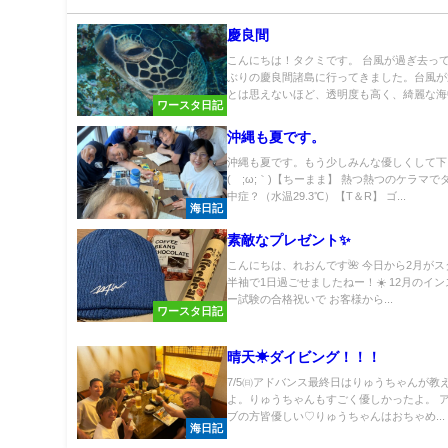
慶良間
こんにちは！タクミです。 台風が過ぎ去っ
ぶりの慶良間諸島に行ってきました。台風が
とは思えないほど、透明度も高く、綺麗な海中.
ワースタ日記
沖縄も夏です。
沖縄も夏です。もう少しみんな優しくして下
(´;ω;｀)【ちーまま】 熱つ熱つのケラマで
中症？（水温29.3℃）【T＆R】 ゴ...
海日記
素敵なプレゼント✨
こんにちは、れおんです🌺 今日から2月が
半袖で1日過ごせましたねー！☀️ 12月のイ
ー試験の合格祝いで お客様から...
ワースタ日記
晴天☀ダイビング！！！
7/5㈰アドバンス最終日はりゅうちゃんが教
よ。りゅうちゃんもすごく優しかったよ。 
ブの方皆優しい♡りゅうちゃんはおちゃめ...
海日記