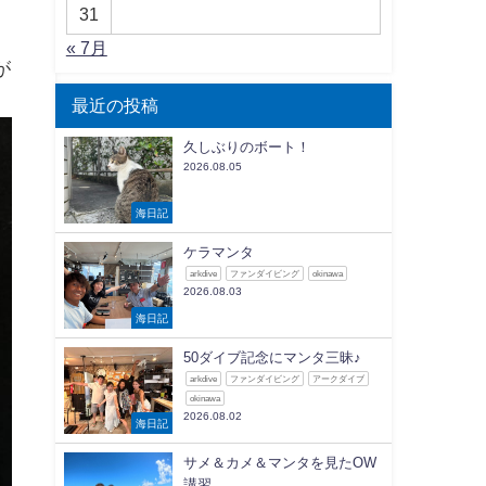
31
« 7月
が
最近の投稿
久しぶりのボート！
2026.08.05
海日記
ケラマンタ
arkdive
ファンダイビング
okinawa
2026.08.03
海日記
50ダイブ記念にマンタ三昧♪
arkdive
ファンダイビング
アークダイブ
okinawa
2026.08.02
海日記
サメ＆カメ＆マンタを見たOW
講習