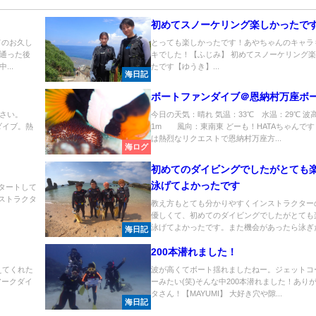
初めてスノーケリング楽しかったで
てのお久し
とっても楽しかったです！あやちゃんのキャラ
通った後
キでした！【ふじみ】 初めてスノーケリング
..
たです【ゆうき】...
海日記
ボートファンダイブ＠恩納村万座ボ
さい。
今日の天気：晴れ 気温：33℃ 水温：29℃ 波
ダイブ。熱
1m 風向：東南東 どーも！HATAちゃんです
は熱烈なリクエストで恩納村万座方...
海ログ
初めてのダイビングでしたがとても
泳げてよかったです
スタートして
ンストラクタ
教え方もとても分かりやすくインストラクター
優しくて、初めてのダイビングでしたがとても
泳げてよかったです。また機会があったら泳ぎた.
海日記
200本潜れました！
えてくれた
波が高くてボート揺れましたねー。ジェットコ
アークダイ
ーみたい(笑)そんな中200本潜れました！あり
タさん！【MAYUMI】 大好き穴や隙...
海日記