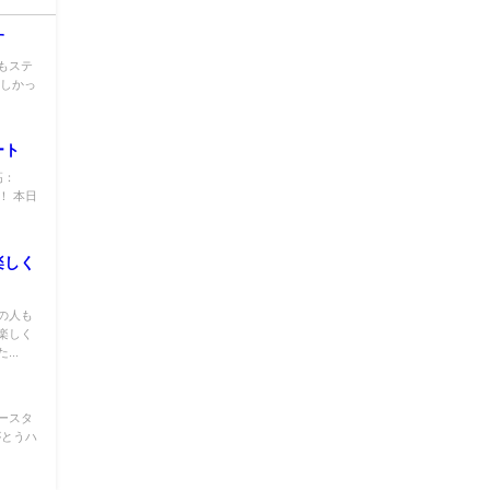
す
もステ
楽しかっ
ート
高：
！ 本日
楽しく
の人も
楽しく
..
ースタ
がとうハ