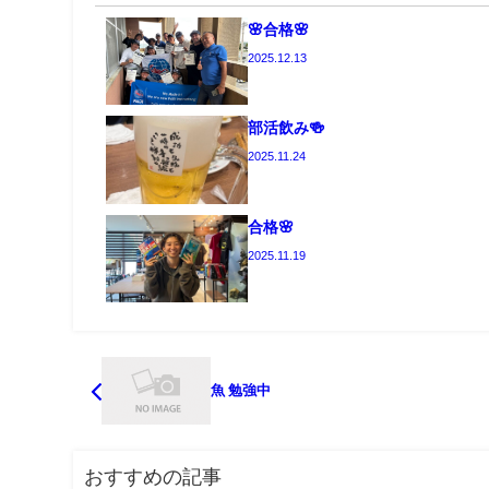
🌸合格🌸
2025.12.13
部活飲み🍻
2025.11.24
合格🌸
2025.11.19
魚 勉強中
おすすめの記事