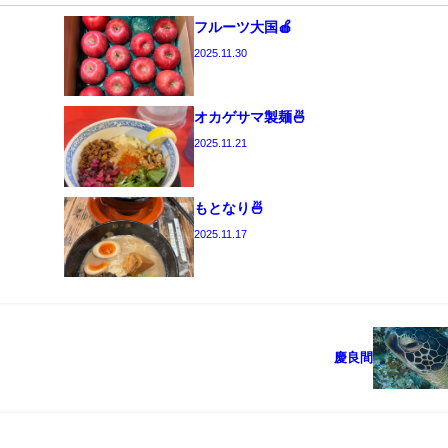
フルーツ大国🍎
2025.11.30
オカゲサマ製麺🍜
2025.11.21
もとなり🍜
2025.11.17
慶良間