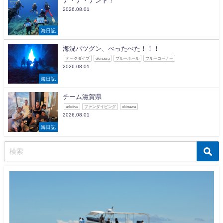
ナ・ナ・ナント！
2026.08.01
海日記
海況バツグン、べったべた！！！
アークダイブ
okinawa
ブルーホール
ブルーコーナー
2026.08.01
海日記
チーム滋賀県
arkdive
ファンダイビング
okinawa
2026.08.01
海日記