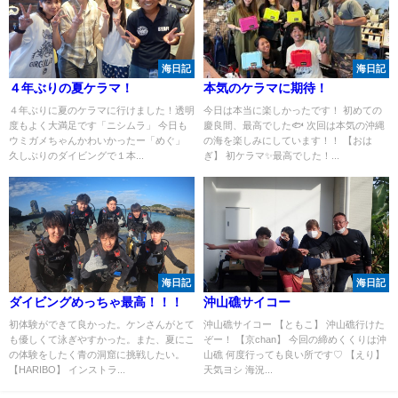
海日記
海日記
４年ぶりの夏ケラマ！
本気のケラマに期待！
４年ぶりに夏のケラマに行けました！透明
今日は本当に楽しかったです！ 初めての
度もよく大満足です「ニシムラ」 今日も
慶良間、最高でした🐟 次回は本気の沖縄
ウミガメちゃんかわいかったー「めぐ」
の海を楽しみにしています！！ 【おは
久しぶりのダイビングで１本...
ぎ】 初ケラマ✨最高でした！...
海日記
海日記
ダイビングめっちゃ最高！！！
沖山礁サイコー
初体験ができて良かった。ケンさんがとて
沖山礁サイコー 【ともこ】 沖山礁行けた
も優しくて泳ぎやすかった。また、夏にこ
ぞー！ 【京chan】 今回の締めくくりは沖
の体験をしたく青の洞窟に挑戦したい。
山礁 何度行っても良い所です♡ 【えり】
【HARIBO】 インストラ...
天気ヨシ 海況...