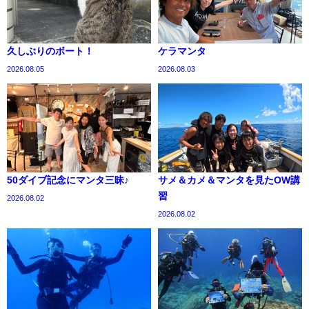
久しぶりのボート！
ケラマンタ
2026.08.05
2026.08.03
50ダイブ記念にマンタ三昧♪
サメ＆カメ＆マンタを見たOW講
習
2026.08.02
2026.08.02