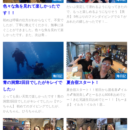
色々な魚を見れて楽しかったで
だいぶ安定して潜れるようになってきたの
で、もっと楽しめるようになりそう 【美
す！！
月】 5年ぶりのファンダイビングでＧＴが
初めは呼吸の仕方がわからなくて、不安で
みれたの嬉しかったです！...
したが、丁寧に教えてくださり、無事に泳
ぐことができました。色々な魚を見れて楽
しかったです。また、次は青...
海日記
海日記
青の洞窟2回目でしたがキレイで
夏合宿スタート！
した♪♪
夏合宿スタート！！初日から渡名喜💕イル
カ💕海況良し💕とーるさん600本おめでと
とっても良い天気で楽しかったです！青の
ー！きむ兄誕生日おめでとー！！【ちーま
洞窟2回目でしたがキレイでした♪♪【マシ
ま】 イルカ！イルカ！居...
ちゃん】 初めてのダイビングでしたが、
かんちゃん、ひろちゃんが...