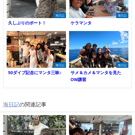
海日記
海日記
久しぶりのボート！
ケラマンタ
海日記
海日記
50ダイブ記念にマンタ三昧♪
サメ＆カメ＆マンタを見た
OW講習
海日記
の関連記事