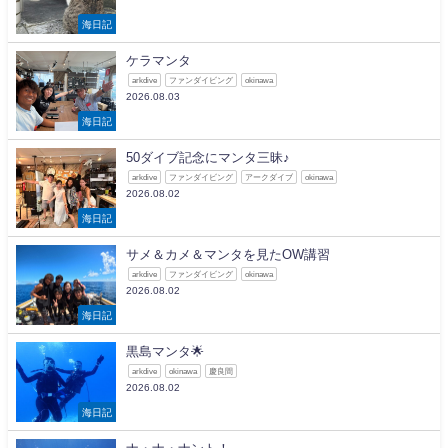
海日記
ケラマンタ
arkdive
ファンダイビング
okinawa
2026.08.03
海日記
50ダイブ記念にマンタ三昧♪
arkdive
ファンダイビング
アークダイブ
okinawa
2026.08.02
海日記
サメ＆カメ＆マンタを見たOW講習
arkdive
ファンダイビング
okinawa
2026.08.02
海日記
黒島マンタ🌟
arkdive
okinawa
慶良間
2026.08.02
海日記