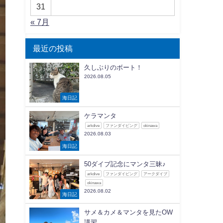
31
« 7月
最近の投稿
久しぶりのボート！
2026.08.05
海日記
ケラマンタ
arkdive
ファンダイビング
okinawa
2026.08.03
海日記
50ダイブ記念にマンタ三昧♪
arkdive
ファンダイビング
アークダイブ
okinawa
2026.08.02
海日記
サメ＆カメ＆マンタを見たOW
講習