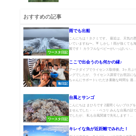
おすすめの記事
雨でも出船
こんにちは！タクミです。 最近は、天気の
いていますね〜。☔️ しかし！雨が強くても
麗です！ カラフルなベビーがいっぱいい...
ワースタ日記
ここで出会うのも何かの縁♪
アークダイブでライセンス取得後、3ヶ月ぶ
ングでしたが、 ライセンス講習でお世話に
ちゃんにサポートいただき素敵な時間を 過..
海日記
台風とサンゴ
こんにちは まひろです 2週間くらいブログ
ませんでした・・・ペコリ みんな台風の話
でしたが、 私も台風関連で失礼します！...
ワースタ日記
キレイな魚が近距離でみれた！