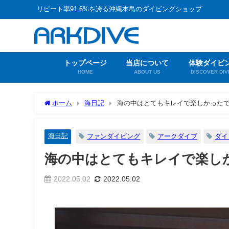
リピート率91.6%を誇る沖縄本島のダイビングショップ
トップページ
当店について
体験ダイビ
HOME
ABOUT US
DISCOVER DIV
ホーム
海日記
海の中はとてもキレイで楽しかった
海日記
ファンダイビング
アークダイブ
ダイ
海の中はとてもキレイで楽し
2022.05.02
2022.05.02