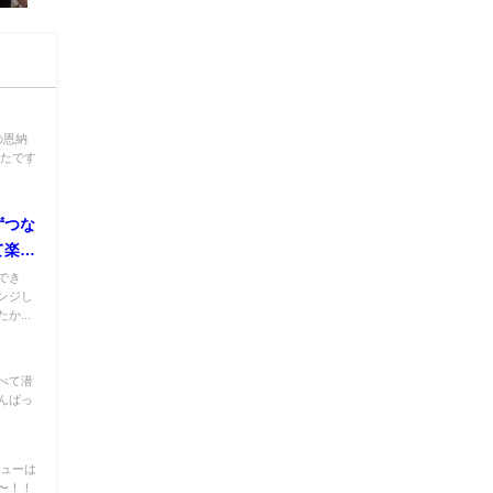
の恩納
ったです
ずつな
て楽し
でき
ンジし
...
べて潜
んばっ
ニューは
〜！！