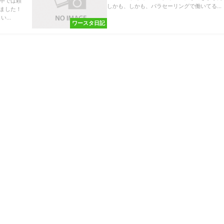
中では頼
しかも、しかも、パラセーリングで働いてる...
ました！
...
ワースタ日記