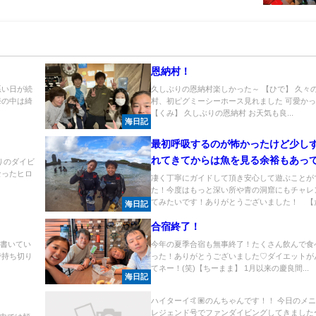
恩納村！
悪い日が続
久しぶりの恩納村楽しかった～ 【ひで】 久々
海の中は綺
村、初ピグミーシーホース見れました 可愛か
【くみ】 久しぶりの恩納村 お天気も良...
海日記
最初呼吸するのが怖かったけど少し
れてきてからは魚を見る余裕もあっ
りのダイビ
なったヒロ
かったです！
凄く丁寧にガイドして頂き安心して遊ぶことが
.
た！今度はもっと深い所や青の洞窟にもチャレ
てみたいです！ありがとうございました！ 【たか
海日記
合宿終了！
を書いてい
今年の夏季合宿も無事終了！たくさん飲んで食
で持ち切り
った！ありがとうございました♡ダイエットが
てネー！(笑)【ちーまま】 1月以来の慶良間...
海日記
ハイターイ🤙🏽のんちゃんです！！ 今日のメ
レジェンド号でファンダイビングしてきました