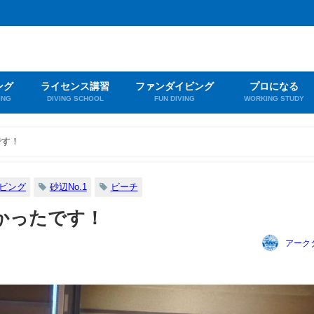
ング
ライセンス講習
ファンダイビング
プロになる
ING
DIVING SCHOOL
FUN DIVING
WORKING STUDY
です！
ビング
砂辺No.1
ビーチ
かったです！
アーク