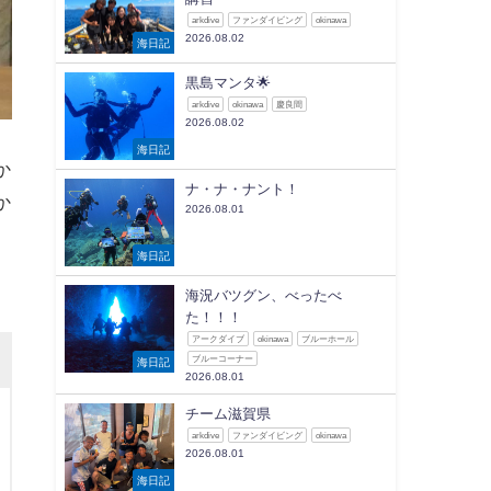
arkdive
ファンダイビング
okinawa
2026.08.02
海日記
黒島マンタ🌟
arkdive
okinawa
慶良間
2026.08.02
海日記
か
ナ・ナ・ナント！
か
2026.08.01
海日記
海況バツグン、べったべ
た！！！
アークダイブ
okinawa
ブルーホール
ブルーコーナー
海日記
2026.08.01
チーム滋賀県
arkdive
ファンダイビング
okinawa
2026.08.01
海日記