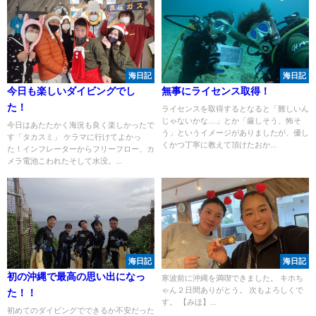
海日記
海日記
今日も楽しいダイビングでし
無事にライセンス取得！
た！
ライセンスを取得するとなると「難しいん
じゃないかな…」とか「厳しそう、怖そ
今日はあたたかく海況も良く楽しかったで
う」というイメージがありましたが、優し
す「タカスミ」 ケラマに行けてよかっ
くかつ丁寧に教えて頂けたおか...
た！インフレーターからフリーフロー、カ
メラ電池こわれたそして水没。...
海日記
海日記
初の沖縄で最高の思い出になっ
寒波前に沖縄を満喫できました。 キホち
ゃん２日間ありがとう。 次もよろしくで
た！！
す。 【みほ】...
初めてのダイビングでできるか不安だった