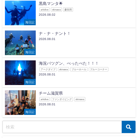
黒島マンタ🌟
arkdive
okinawa
慶良間
2026.08.02
海日記
ナ・ナ・ナント！
2026.08.01
海日記
海況バツグン、べったべた！！！
アークダイブ
okinawa
ブルーホール
ブルーコーナー
2026.08.01
海日記
チーム滋賀県
arkdive
ファンダイビング
okinawa
2026.08.01
海日記