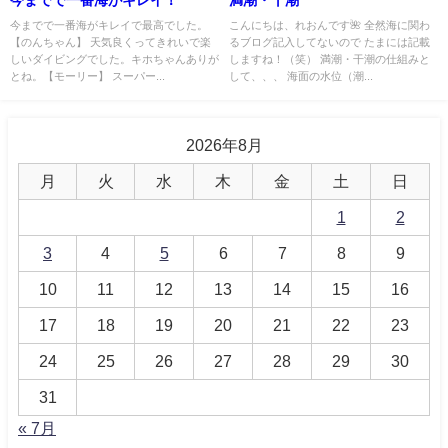
今までで一番海がキレイで最高でした。
こんにちは、れおんです🌺 全然海に関わ
【のんちゃん】 天気良くってきれいで楽
るブログ記入してないので たまには記載
しいダイビングでした。キホちゃんありが
しますね！（笑） 満潮・干潮の仕組みと
とね。【モーリー】 スーパー...
して、、、 海面の水位（潮...
2026年8月
月
火
水
木
金
土
日
1
2
3
4
5
6
7
8
9
10
11
12
13
14
15
16
17
18
19
20
21
22
23
24
25
26
27
28
29
30
31
« 7月