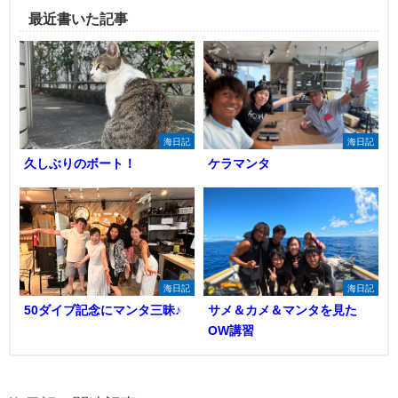
最近書いた記事
海日記
海日記
久しぶりのボート！
ケラマンタ
海日記
海日記
50ダイブ記念にマンタ三昧♪
サメ＆カメ＆マンタを見た
OW講習