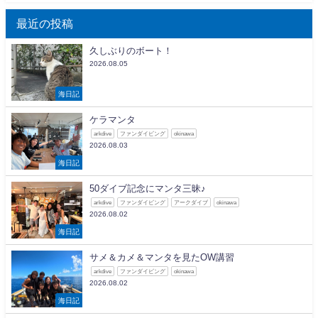
最近の投稿
久しぶりのボート！
2026.08.05
海日記
ケラマンタ
arkdive
ファンダイビング
okinawa
2026.08.03
海日記
50ダイブ記念にマンタ三昧♪
arkdive
ファンダイビング
アークダイブ
okinawa
2026.08.02
海日記
サメ＆カメ＆マンタを見たOW講習
arkdive
ファンダイビング
okinawa
2026.08.02
海日記