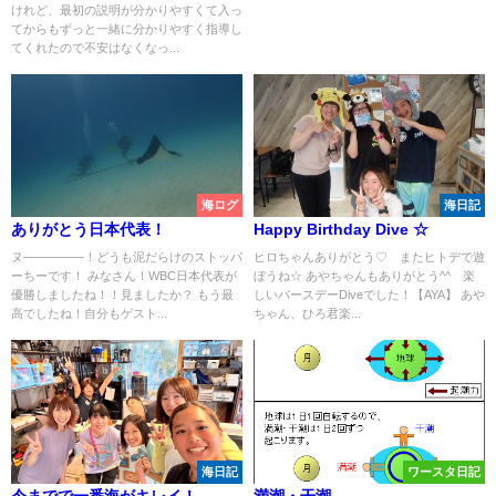
けれど、最初の説明が分かりやすくて入っ
てからもずっと一緒に分かりやすく指導し
てくれたので不安はなくなっ...
海ログ
海日記
ありがとう日本代表！
Happy Birthday Dive ☆
ヌ―――――！どうも泥だらけのストッパ
ヒロちゃんありがとう♡ またヒトデで遊
ーちーです！ みなさん！WBC日本代表が
ぼうね☆ あやちゃんもありがとう^^ 楽
優勝しましたね！！見ましたか？ もう最
しいバースデーDiveでした！【AYA】 あや
高でしたね！自分もゲスト...
ちゃん、ひろ君楽...
海日記
ワースタ日記
今までで一番海がキレイ！
満潮・干潮