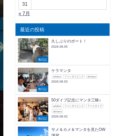
31
« 7月
最近の投稿
久しぶりのボート！
2026.08.05
海日記
ケラマンタ
arkdive
ファンダイビング
okinawa
2026.08.03
海日記
50ダイブ記念にマンタ三昧♪
arkdive
ファンダイビング
アークダイブ
okinawa
2026.08.02
海日記
サメ＆カメ＆マンタを見たOW
講習