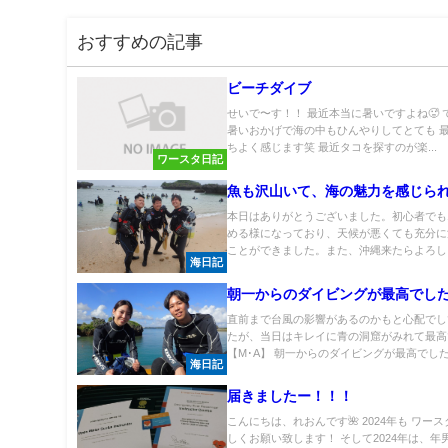
おすすめの記事
ビーチダイブ
せいで〜す！！ 最近本当に暑いですよね🥵 
暑いおかげで海の中もひんやりしてとても 
ちよく感じます笑 最近タコを探すのが楽...
ワースタ日記
魚も沢山いて、海の魅力を感じら
本日はありがとうございました。初心者でも1
める様になっており、天候が悪くても充分に
ことができました。また、沖縄来たらよろし..
海日記
朝一からのダイビングが最高でし
直前まで台風の影響があるのかもと心配でし
たが、当日はキレイに青の洞窟がみれて最高
【M･A】 朝一からのダイビングが最高でした.
海日記
届きましたー！！！
こんにちは、れおんです🌺 2024年も ワー
しくお願い致します！ そして2024年は、年