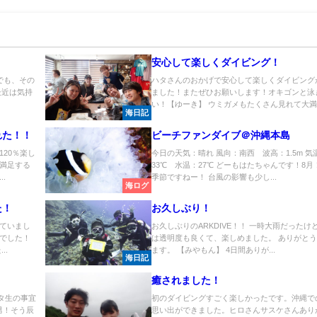
安心して楽しくダイビング！
でも、その
ハタさんのおかげで安心して楽しくダイビング
最近は気持
ました！またぜひお願いします！オキゴンと泳
い！【ゆーき】 ウミガメもたくさん見れて大満足
海日記
れた！！
ビーチファンダイブ＠沖縄本島
20％楽し
今日の天気：晴れ 風向：南西 波高：1.5m 気
満足する
33℃ 水温：27℃ どーもはたちゃんです！8月
.
季節ですねー！ 台風の影響も少し...
海ログ
た！
お久しぶり！
ていまし
お久しぶりのARKDIVE！！ 一時大雨だったけ
でした！
は透明度も良くて、楽しめました。 ありがと
..
ます。 【みやもん】 4日間ありが...
海日記
癒されました！
スタ生の事宜
初のダイビングすごく楽しかったです。沖縄で
男！そう辰
思い出ができました。ヒロさんサスケさんあり