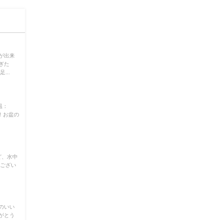
が出来
ぎた
...
温：
！お盆の
ど、水中
うござい
のいい
がとう