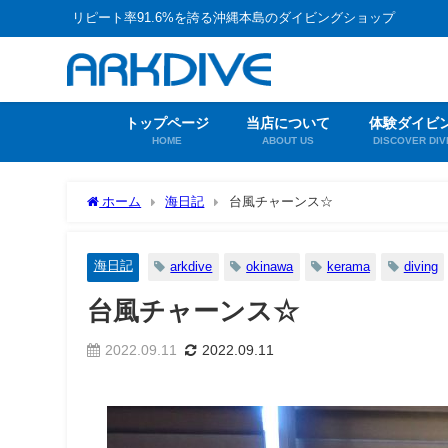
リピート率91.6%を誇る沖縄本島のダイビングショップ
トップページ
当店について
体験ダイビ
HOME
ABOUT US
DISCOVER DIV
ホーム
海日記
台風チャーンス☆
海日記
arkdive
okinawa
kerama
diving
台風チャーンス☆
2022.09.11
2022.09.11