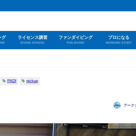
ング
ライセンス講習
ファンダイビング
プロになる
ING
DIVING SCHOOL
FUN DIVING
WORKING STUDY
PADI
pickup
アーク