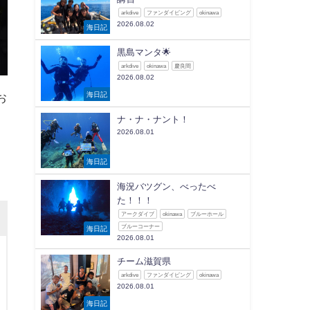
arkdive
ファンダイビング
okinawa
2026.08.02
海日記
黒島マンタ🌟
arkdive
okinawa
慶良間
2026.08.02
海日記
お
ナ・ナ・ナント！
2026.08.01
海日記
海況バツグン、べったべ
た！！！
アークダイブ
okinawa
ブルーホール
ブルーコーナー
海日記
2026.08.01
チーム滋賀県
arkdive
ファンダイビング
okinawa
2026.08.01
海日記