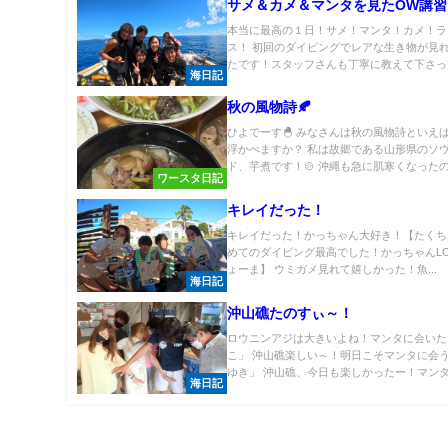
サメ＆カメ＆マンタを見たOW講習
本当に最高の１日！サメ！マンタ！カメ！ラ
ス！ 初回のダイビングでレアな生き物が見
たです！スタッフさんも丁寧に教えて下さって
海日記
秋の風物詩🍂
ひよでーす🐣 みなさんは秋の風物詩といえ
浮かべますか？ 私は故郷である山形県のソ
ド、芋煮です！🍲 沖縄も急に肌寒くなったの.
ワースタ日記
キレイだった！
キレイだった！かっちゃん大好き！【たくち
めてのダイビング最高でした！かっちゃんLO
ょーま】 ウミガメ見れて嬉しかった！魚...
海日記
沖山礁たのすぃ～！
ロウニンアジは大きいよね！マンタに会いた
こ」 沖山礁楽しい～！明日こそマンタに会
ゆき」 沖山礁、今日も楽しかったー！マンタ.
海日記