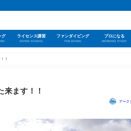
ング
ライセンス講習
ファンダイビング
プロになる
ING
DIVING SCHOOL
FUN DIVING
WORKING STUDY
す！！
た来ます！！
アーク