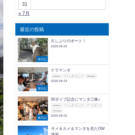
31
« 7月
最近の投稿
久しぶりのボート！
2026.08.05
海日記
ケラマンタ
arkdive
ファンダイビング
okinawa
2026.08.03
海日記
50ダイブ記念にマンタ三昧♪
arkdive
ファンダイビング
アークダイブ
okinawa
2026.08.02
海日記
サメ＆カメ＆マンタを見たOW
講習