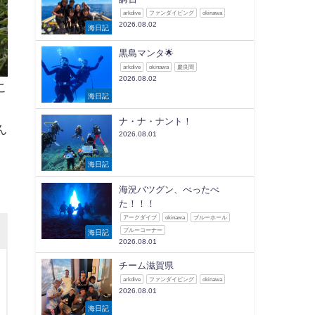
arkdive
ファンダイビング
okinawa
2026.08.02
海日記
黒島マンタ🌟
arkdive
okinawa
慶良間
2026.08.02
こ
海日記
ナ・ナ・ナント！
ん
2026.08.01
海日記
海況バツグン、べったべ
た！！！
アークダイブ
okinawa
ブルーホール
ブルーコーナー
海日記
2026.08.01
チーム滋賀県
arkdive
ファンダイビング
okinawa
2026.08.01
海日記