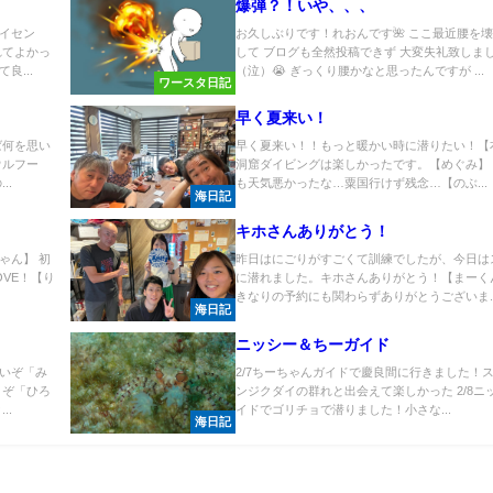
爆弾？！いや、、、
イセン
お久しぶりです！れおんです🌺 ここ最近腰を
れてよかっ
して ブログも全然投稿できず 大変失礼致しま
良...
（泣）😭 ぎっくり腰かなと思ったんですが ...
ワースタ日記
早く夏来い！
ば何を思い
早く夏来い！！もっと暖かい時に潜りたい！【
ウルフー
洞窟ダイビングは楽しかったです。【めぐみ】
..
も天気悪かったな…粟国行けず残念…【のぶ...
海日記
キホさんありがとう！
ゃん】 初
昨日はにごりがすごくて訓練でしたが、今日は
VE！【り
に潜れました。キホさんありがとう！【まーく
きなりの予約にも関わらずありがとうございま..
海日記
ニッシー＆ちーガイド
いぞ「み
2/7ちーちゃんガイドで慶良間に行きました！
うぞ「ひろ
ンジクダイの群れと出会えて楽しかった 2/8ニ
..
イドでゴリチョで潜りました！小さな...
海日記