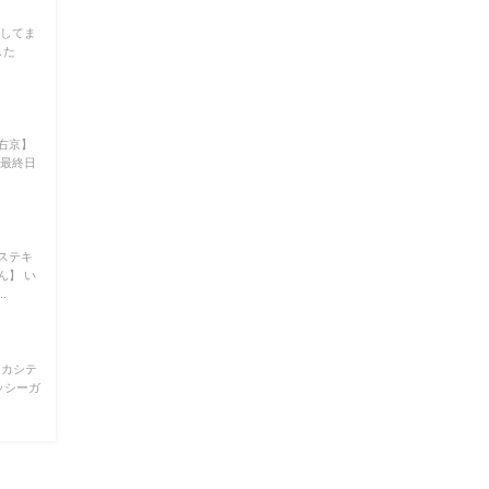
壊してま
した
右京】
 最終日
ステキ
ん】 い
.
スカシテ
ッシーガ