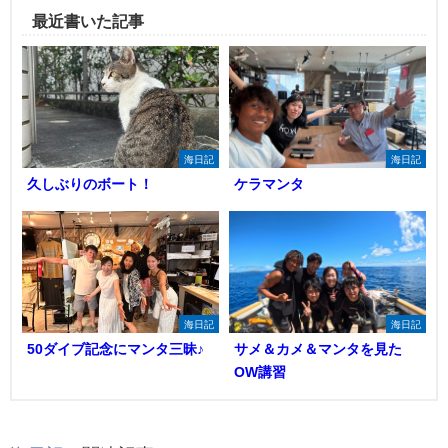
最近書いた記事
海日記
海日記
久しぶりのボート！
ケラマンタ
海日記
海日記
50ダイブ記念にマンタ三昧♪
サメ＆カメ＆マンタを見た
OW講習