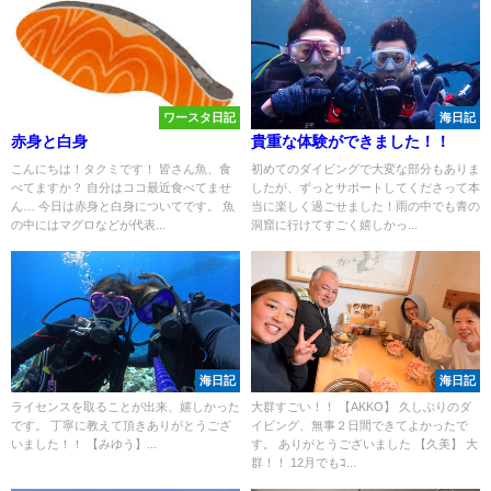
ワースタ日記
海日記
赤身と白身
貴重な体験ができました！！
こんにちは！タクミです！ 皆さん魚、食
初めてのダイビングで大変な部分もありま
べてますか？ 自分はココ最近食べてませ
したが、ずっとサポートしてくださって本
ん… 今日は赤身と白身についてです。 魚
当に楽しく過ごせました！雨の中でも青の
の中にはマグロなどが代表...
洞窟に行けてすごく嬉しかっ...
海日記
海日記
ライセンスを取ることが出来、嬉しかった
大群すごい！！ 【AKKO】 久しぶりのダ
です。 丁寧に教えて頂きありがとうござ
イビング、無事２日間できてよかったで
いました！！ 【みゆう】...
す。 ありがとうございました 【久美】 大
群！！ 12月でもｺ...