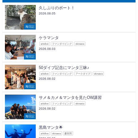
久しぶりのボート！
2026.08.05
海日記
ケラマンタ
arkdive
ファンダイビング
okinawa
2026.08.03
海日記
50ダイブ記念にマンタ三昧♪
arkdive
ファンダイビング
アークダイブ
okinawa
2026.08.02
海日記
サメ＆カメ＆マンタを見たOW講習
arkdive
ファンダイビング
okinawa
2026.08.02
海日記
黒島マンタ🌟
arkdive
okinawa
慶良間