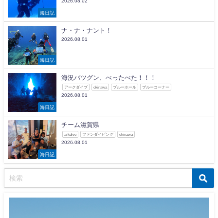
2026.08.02
海日記
ナ・ナ・ナント！
2026.08.01
海日記
海況バツグン、べったべた！！！
アークダイブ
okinawa
ブルーホール
ブルーコーナー
2026.08.01
海日記
チーム滋賀県
arkdive
ファンダイビング
okinawa
2026.08.01
海日記