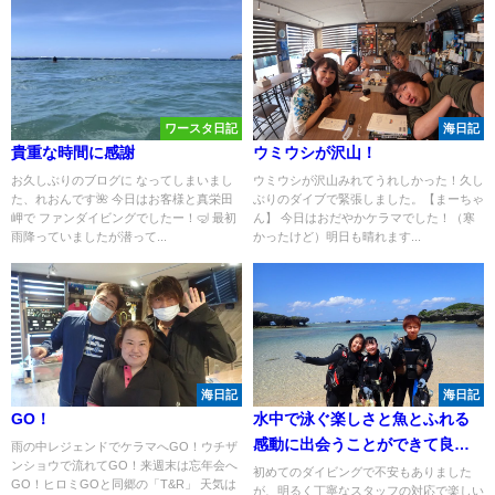
ワースタ日記
海日記
貴重な時間に感謝
ウミウシが沢山！
お久しぶりのブログに なってしまいまし
ウミウシが沢山みれてうれしかった！久し
た、れおんです🌺 今日はお客様と真栄田
ぶりのダイブで緊張しました。【まーちゃ
岬で ファンダイビングでしたー！🤿 最初
ん】 今日はおだやかケラマでした！（寒
雨降っていましたが潜って...
かったけど）明日も晴れます...
海日記
海日記
GO！
水中で泳ぐ楽しさと魚とふれる
感動に出会うことができて良か
雨の中レジェンドでケラマへGO！ウチザ
ンショウで流れてGO！来週末は忘年会へ
ったです！！
初めてのダイビングで不安もありました
GO！ヒロミGOと同郷の「T&R」 天気は
が、明るく丁寧なスタッフの対応で楽しい