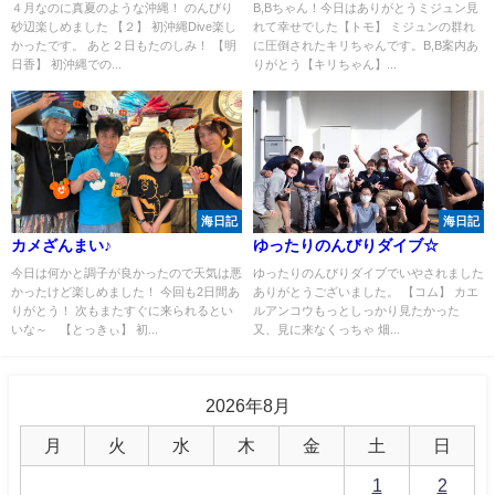
４月なのに真夏のような沖縄！ のんびり
B,Bちゃん！今日はありがとうミジュン見
砂辺楽しめました 【２】 初沖縄Dive楽し
れて幸せでした【トモ】 ミジュンの群れ
かったです。 あと２日もたのしみ！ 【明
に圧倒されたキリちゃんです。B,B案内あ
日香】 初沖縄での...
りがとう【キリちゃん】...
海日記
海日記
カメざんまい♪
ゆったりのんびりダイブ☆
今日は何かと調子が良かったので天気は悪
ゆったりのんびりダイブでいやされました
かったけど楽しめました！ 今回も2日間あ
ありがとうございました。 【コム】 カエ
りがとう！ 次もまたすぐに来られるとい
ルアンコウもっとしっかり見たかった
いな～ 【とっきぃ】 初...
又、見に来なくっちゃ 畑...
2026年8月
月
火
水
木
金
土
日
1
2