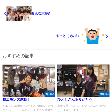
みんな大好き
やっと（その2）
おすすめの記事
海日記
海日記
初エモンズ感動！
ひとしさんありがとう！
初エモンズ感動でした！スマホはいったい
来年塩屋リベンジ。ひとしさんありがと
どこへ、、、【レオン】 初エモンズ迫力
う。【みたっち】...