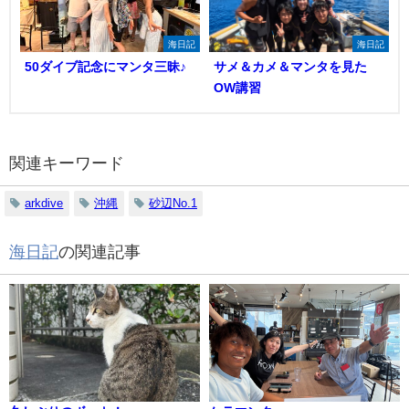
海日記
海日記
50ダイブ記念にマンタ三昧♪
サメ＆カメ＆マンタを見た
OW講習
関連キーワード
arkdive
沖縄
砂辺No.1
海日記
の関連記事