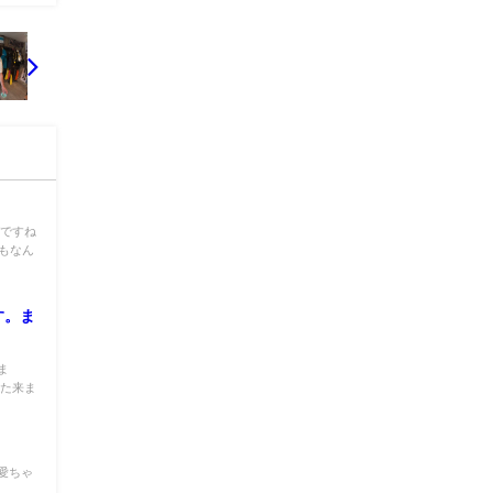
グですね
さもなん
す。ま
ま
また来ま
愛ちゃ