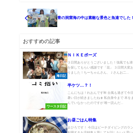
青の洞窟海の中は素敵な景色と魚達でした
おすすめの記事
ＮＩＫＥポーズ
３日間ありがとうございました！強風でも潜れる
を探してもらい感謝です「花」 ３日間大変
りました！ちーちゃんさん、Ｊさんお二...
海日記
半ケツ…？！
こんにちは！れおんです🌺 台風も過ぎて今日
暑い日が続きましたね☀️ 私自身今まで 本を
んでいなかったのですが 唯一読んだ...
ワースタ日記
お昼ごはん特集
まひろです！ 今日はビーチダイビングのラ
利用するお店特集と題してお話したいと思い