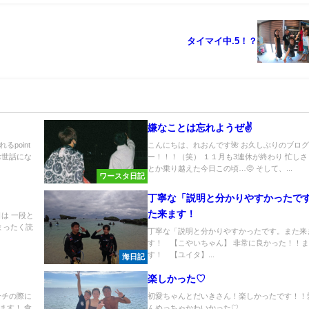
！
タイマイ中.5！？
嫌なことは忘れようぜ✌️
point
こんにちは、れおんです🌺 お久しぶりのブロ
お世話にな
ー！！！（笑） １１月も3連休が終わり 忙し
とか乗り越えた今日この頃…🤨 そして、...
ワースタ日記
丁寧な「説明と分かりやすかったで
た来ます！
は 一段と
まったく読
丁寧な「説明と分かりやすかったです。また来
す！ 【こやいちゃん】 非常に良かった！！
す！ 【ユイタ】...
海日記
楽しかった♡
ンチの際に
初愛ちゃんとだいきさん！楽しかったです！！
ます！ 食
んめっちゃかわいかった♡...