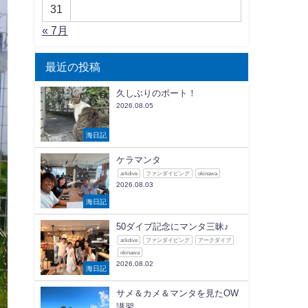
31
« 7月
最近の投稿
久しぶりのボート！
2026.08.05
海日記
ケラマンタ
arkdive
ファンダイビング
okinawa
2026.08.03
海日記
50ダイブ記念にマンタ三昧♪
arkdive
ファンダイビング
アークダイブ
okinawa
2026.08.02
海日記
サメ＆カメ＆マンタを見たOW
講習