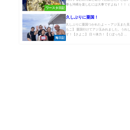
事も沖縄を楽しむには大事ですよね！！！（..
ワースタ日記
久しぶりに粟国！
久しぶりに粟国つかれたよ～～アジ玉また見
もこ】 粟国行けてアジ玉みれました。うれ
す！【さよこ】 日々体力！【くぼっち】...
海日記