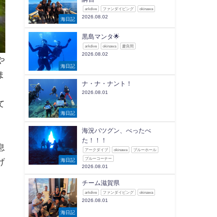
arkdive
ファンダイビング
okinawa
2026.08.02
海日記
黒島マンタ🌟
arkdive
okinawa
慶良間
2026.08.02
や
海日記
ま
ナ・ナ・ナント！
2026.08.01
て
海日記
海況バツグン、べったべ
た！！！
息
アークダイブ
okinawa
ブルーホール
ブルーコーナー
海日記
げ
2026.08.01
チーム滋賀県
arkdive
ファンダイビング
okinawa
2026.08.01
海日記