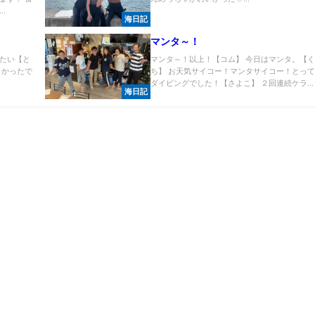
.
海日記
マンタ～！
たい【と
マンタ～！以上！【コム】 今日はマンタ。【
しかったで
ち】 お天気サイコー！マンタサイコー！とっ
ダイビングでした！【さよこ】 ２回連続ケラ...
海日記