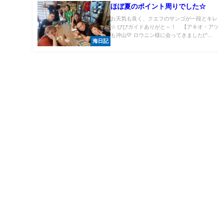
ほぼ夏のポイント周りでした☆
お天気も良く、クエフのサンゴが一段とキレ
☆ びびガイドありがと～！ 【アキオ・アツ
も沖山💛 ロウニン様に会ってきました(^...
海日記