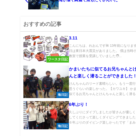
おすすめの記事
3.11
こんにちは、れおんです🌺 13年前になります
日は東日本大震災がありました。 僕は当時小
教室で授業を受講していました🧑...
ワースタ日記
かまいたちに似てるお兄ちゃんと
んと楽しく潜ることができました
けんちゃんのリード素晴らしい。もう一度行
思うぐらいの楽しかった。【カワユキ】 か
似てるお兄ちゃんとけんちゃんと楽しく潜るこ.
海日記
6年ぶり！
久しぶりにダイブしましたが皆さんが優しく
してくださって楽しくダイビングできました
６年ぶりのダイビング楽しかったです「まみ」.
海日記