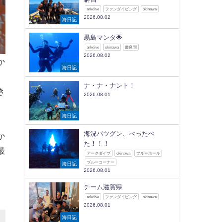
arkdive
ファンダイビング
okinawa
2026.08.02
海日記
黒島マンタ🌟
arkdive
okinawa
慶良間
2026.08.02
か
海日記
】
ナ・ナ・ナント！
き
2026.08.01
】
海日記
海況バツグン、べったべ
か
た！！！
最
アークダイブ
okinawa
ブルーホール
ブルーコーナー
海日記
2026.08.01
チーム滋賀県
arkdive
ファンダイビング
okinawa
2026.08.01
海日記