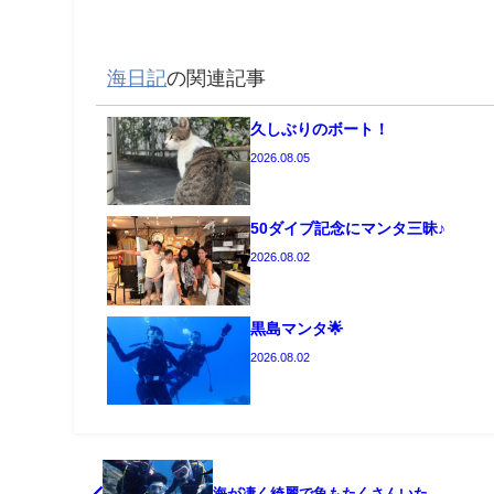
海日記
の関連記事
久しぶりのボート！
2026.08.05
50ダイブ記念にマンタ三昧♪
2026.08.02
黒島マンタ🌟
2026.08.02
海が凄く綺麗で魚もたくさんいた