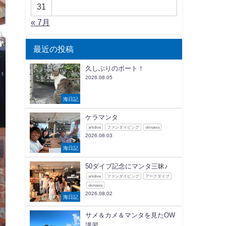
31
« 7月
最近の投稿
久しぶりのボート！
2026.08.05
海日記
ケラマンタ
arkdive
ファンダイビング
okinawa
2026.08.03
海日記
50ダイブ記念にマンタ三昧♪
arkdive
ファンダイビング
アークダイブ
okinawa
2026.08.02
海日記
サメ＆カメ＆マンタを見たOW
講習