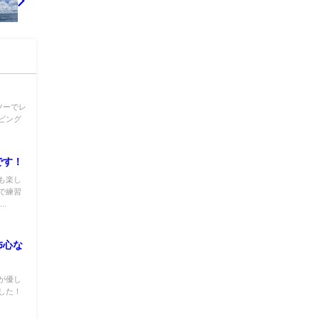
ツーでレ
ビング
です！
も楽し
で練習
.
怖心な
が優し
した！