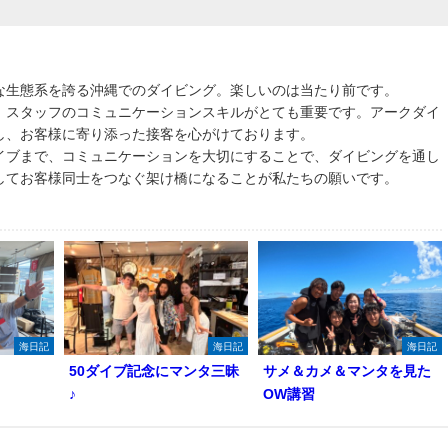
な生態系を誇る沖縄でのダイビング。楽しいのは当たり前です。
、スタッフのコミュニケーションスキルがとても重要です。アークダイ
し、お客様に寄り添った接客を心がけております。
イブまで、コミュニケーションを大切にすることで、ダイビングを通し
してお客様同士をつなぐ架け橋になることが私たちの願いです。
海日記
海日記
海日記
50ダイブ記念にマンタ三昧
サメ＆カメ＆マンタを見た
♪
OW講習