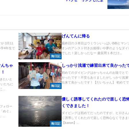
げんてんに帰る
が 3月11
最終日の３本目はウミウシいっぱいBiBiとマン
学4年生で
オンのアシスト付きお姫様いや夢のようなダイ
でした！楽しかったなー 慶良間１本だけ...
海日記
けんちゃ
しっかり浅瀬で練習出来て良かった
！！
初めてのダイビングはかっちゃんのお陰でとて
かったです！不安もありましたがしっかり浅瀬
きたいと
出来て良かったです！【だいちゃん】 初めてで..
まいたちに
海日記
..
優しく誘導してくれたので楽しく恐
くできました！
フォロー
「めぐ」
ダイビングは初めてだったのですが、ヒロさん
..
く誘導してくれたので楽しく恐怖心なくできま
【kanon】...
海日記