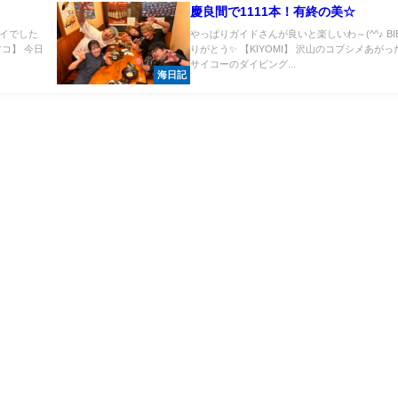
慶良間で1111本！有終の美☆
イでした
やっぱりガイドさんが良いと楽しいわ～(^^♪ BI
コ】 今日
りがとう✨ 【KIYOMI】 沢山のコブシメあが
サイコーのダイビング...
海日記