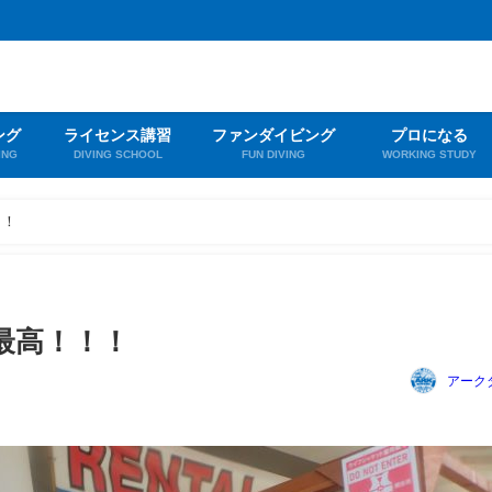
ング
ライセンス講習
ファンダイビング
プロになる
ING
DIVING SCHOOL
FUN DIVING
WORKING STUDY
！！
最高！！！
アーク